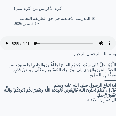
أكرم الأكرمين من أكرم مني!
المدرسة الأحمدية في حق الطريقة التجانية
2 يناير 2026
بسم الله الرحمان الرحيم
اللَّهُمَّ صَلِّ عَلى سَيِّدِنَا مُحَمَّدٍ الفاتِحِ لِمَا أُغْلِقَ والخاتِمِ لِمَا سَبَقَ نَاصِرِ
الحَقِّ بِالحَقَ والهَادِي إلى صِرَاطِكَ المُسْتَقِيمِ وعَلَى آلِهِ حَقَّ قَدْرِهِ
ومِقْدَارِهِ العَظِيمِ
⸻
آية اتباع الرسول صلى الله عليه وسلم:
قُلْ إِن كُنتُمْ تُحِبُّونَ اللَّهَ فَاتَّبِعُونِي يُحْبِبْكُمُ اللَّهُ وَيَغْفِرْ لَكُمْ ذُنُوبَكُمْ ۗ وَاللَّهُ
غَفُورٌ رَّحِيمٌ
.
آل عمران. الآية 31
⸻