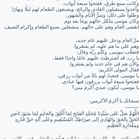
وكانت سبع طرق، ففتحوا سبعة أبواب،
وأخذوا يستقبلون الغادي والرائح، ويصنعون الطعام لهم ليلًا ونهارًا.
وظلوا على ذلك، وتمرُّ الأيام والشهور،
وكان موسى يتأمَّل حالهم يومًا بعد يوم.
انقضى العام وهم على حالهم، منشغلين بصنع الطعام وإكرام الضيف،
مرَّ العام ودخل عليهم عام جديد،
وهم على ما هم عليه، لم يفتقروا.
فتعجَّب موسى، وكلَّم ربَّه وقال:
يا رب، قد اشترطتَ عليهم عامًا واحدًا فقط،
والآن هم في عام جديد ولم يفتقروا.
فقال المولى الكريم:
يا موسى، فتحتُ لهم بابًا من أبواب رزقي،
ففتحوا سبعة أبواب يرزقون فيها عبادي.
يا موسى، أيكون عبدي أكرمَ مني؟
سبحانك يا أكرمَ الأكرمين.
⸻
اللَّهُمَّ صَلِّ عَلى سَيِّدِنَا مُحَمَّدٍ الفاتِحِ لِمَا أُغْلِقَ والخاتِمِ لِمَا سَبَقَ نَاصِرِ
الحَقِّ بِالحَقَ والهَادِي إلى صِرَاطِكَ المُسْتَقِيمِ وعَلَى آلِهِ حَقَّ قَدْرِهِ
ومِقْدَارِهِ العَظِيمِ
العبد الفقير إلى الله وتلميذ سيدنا الشيخ أحمد التجاني قدس الله سره.