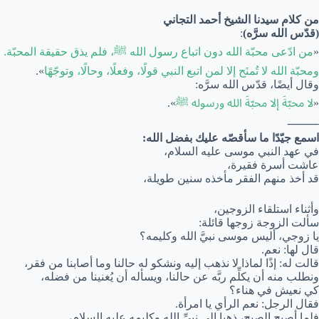
من كلام سيدنا الشيخ أحمد التجاني
(قدّس الله سرَّه)
:
«
من ادّعى محبّة الله دون اتباع رسول الله ﷺ، فلم يذق حقيقة المحبّة.
ومحبّة الله لا تُمنَح إلا لمن اتبع النبي قولًا، وفعلًا، وحالًا، وتوجّهًا
».
وقال أيضًا، قدّس الله سرَّه:
«
لا محبّةَ إلا محبّةَ الله ورسوله ﷺ
».
⸻
اسمع جيّدًا ما سأقصّه عليك بفضل الله:
في عهد النبي موسى عليه السلام،
عاشت أسرة فقيرة،
قد أخذ منهم الفقر مأخذه سنين طويلة،
وأثناء استلقاء الزوجين،
سألت الزوجة زوجها قائلة:
يا زوجي، أليس موسى نبيَّ الله وكليمه؟
قال لها: نعم.
قالت له: إذًا لماذا لا نذهب إليه ونشكو له حالنا وما أصابنا من فقر،
ونطلب منه أن يكلِّم ربَّه عن حالنا، ويسأله أن يُغنينا من فضله،
كي نعيش في هناء؟
فقال الرجل: نعم الرأي يا امرأة.
فلما أصبح الصبح، ذهبا إلى نبيِّ الله وكليمه عليه السلام،