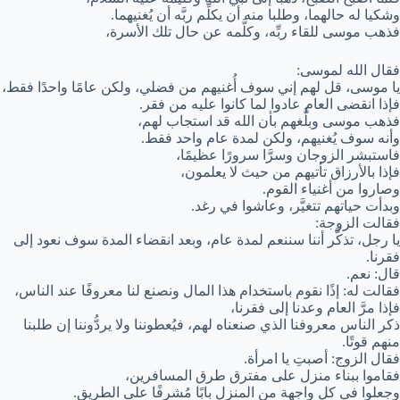
وشكيا له حالهما، وطلبا منه أن يكلِّم ربَّه أن يُغنيهما.
فذهب موسى للقاء ربِّه، وكلَّمه عن حال تلك الأسرة،
فقال الله لموسى:
يا موسى، قل لهم إني سوف أُغنيهم من فضلي، ولكن عامًا واحدًا فقط،
فإذا انقضى العام عادوا لما كانوا عليه من فقر.
فذهب موسى وبلَّغهم بأن الله قد استجاب لهم،
وأنه سوف يُغنيهم، ولكن لمدة عام واحد فقط.
فاستبشر الزوجان وسرَّا سرورًا عظيمًا،
فإذا بالأرزاق تأتيهم من حيث لا يعلمون،
وصاروا من أغنياء القوم.
وبدأت حياتهم تتغيَّر، وعاشوا في رغد.
فقالت الزوجة:
يا رجل، تذكَّر أننا سننعم لمدة عام، وبعد انقضاء المدة سوف نعود إلى
فقرنا.
قال: نعم.
فقالت له: إذًا نقوم باستخدام هذا المال ونصنع لنا معروفًا عند الناس،
فإذا مرَّ العام وعدنا إلى فقرنا،
ذكر الناس معروفنا الذي صنعناه لهم، فيُعطوننا ولا يردُّوننا إن طلبنا
منهم قوتًا.
فقال الزوج: أصبتِ يا امرأة.
فقاموا ببناء منزل على مفترق طرق المسافرين،
وجعلوا في كل واجهة من المنزل بابًا مُشرِفًا على الطريق.