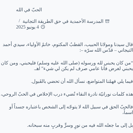
الحبّ في الله
المدرسة الأحمدية في حق الطريقة التجانية
4 يونيو 2025
قال سيدنا ومولانا الحبيب، القطبُ المكتوم، خاتمُ الأولياء، سيدي أحمد
التيجاني – قدّس الله سرّه –:
“من كان يحبني لله ورسوله (صلى الله عليه وسلم) فليحبني، ومن كان
يحبني لغرض فأنا عامي صرف لم يكن لي شيء” اهـ.
فيما يلي فهمُنا المتواضع، نسأل الله أن تحضي بالقَبول.
هذه كلمات نورانيّة نادرة النقاء تُضيء درب الإخلاص في الحبّ الروحي،
فالحبّ الحق في سبيل الله لا يتوجّه إلى الشخص باعتباره جسداً أو
اسماً،
بل إلى ما جعله الله فيه من نورٍ وسرٍّ وقربٍ منه سبحانه.