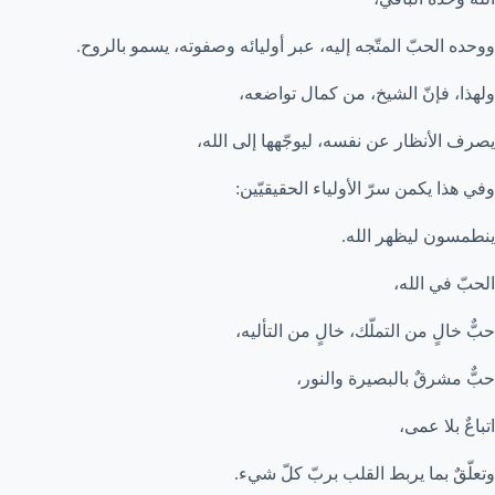
ووحده الحبّ المتّجه إليه، عبر أوليائه وصفوته، يسمو بالروح.
ولهذا، فإنّ الشيخ، من كمال تواضعه،
يصرف الأنظار عن نفسه، ليوجّهها إلى الله،
وفي هذا يكمن سرّ الأولياء الحقيقيّين:
ينطمسون ليظهر الله.
الحبّ في الله،
حبٌّ خالٍ من التملّك، خالٍ من التأليه،
حبٌّ مشرقٌ بالبصيرة والنور،
اتباعٌ بلا عمى،
وتعلّقٌ بما يربط القلب بربّ كلّ شيء.