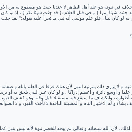
اف في نبوته هو عند أهل الظاهر لا عندنا حيث هو مقطوع به من الأوليا
جئت شيئا إمرا } و في قتل الغلام :{ قد جئت شيئا نكرا} ، إذ لو كان ن
به لو كان نبيا ، فلو علم موسى أنه نبي ما تجرأ عليه بقوله:” لقد جئت 
؟
لة فيه و لا يزري ذلك بمرتبة النبي لأن هناك فرقا في العلم بالله و صفات
ر علما و أوسع دائرة و أعظم إدراكا ، و لو كان غير النبي يلحق به أو ي
ت أطواره ، وانكشاف ما سيقع فيه مستقبلا قبل وقته وهو كشف الغيوب ال
ء و له الاختيار التام و المشيئة النافذة لا تأخذه القيود و لا الضواب
 لأن الله سبحانه و تعالى لم يبحه للخضر نبوة لأنه ليس بنبي كما قررن