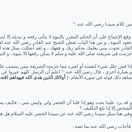
من كلام سيدنا رضي الله عنه :”
وقع الإجماع على أن الحكم المقرر بالنبوة لا يتأتى رفعه و تبديله إلا لنبوة
عقود النبوة ، و من هذا الباب تفطن الشيخ عبد القادر رضي الله عنه 
القادر نجوت مني بعلمك بحكم ربك و فقهك ، و لقد أضللت بمثل هذه ا
حرمت في شريعته صلى الله عليه و سلم لا يمكن رفعها إلا بنبوة ، و النب
إذا فمن حلل شيء لنفسه أو لغيره مما حرمته الشريعة ممن ينتسب على ا
و بعبارة أخرى ، قال رضي الله عنه :” اعلم أن الرسل كلهم عبروا عن الله
شاهد ذلك قوله في سورة الأنعام :{
أولائك الذين هدى الله فبهداهم اقتده
و قد يرد علينا بحث وهو إذا قلنا أن الخضر ولي وليس بنبي ، فكيف يس
الشخص إلا إذا بلغ التكليف ؟
وفي هذا سئل سيدنا رضي الله عنه عن سيدنا الخضر عليه السلام هل هو نب
فأجاب رضي الله عنه بما نصه :