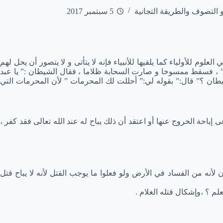
و التصوف والطريقة التجانية
5 سبتمبر 2017
العلوم للأولياء كما يلقيها للأنبياء فإنه لا يتأتى و لا يتصور أن يحل لهم
ين!” ، فسقط ممسوخا و صارت السحابة ظلاما ، فقال الشيطان :” يا عبد
طان ؟” قال:” بقوله لي:” أحللت لك المحرمات ” لأن المحرمات التي
 إباحة الخروج عنها أو اعتقد أن ذلك يباح له عند الله تعالى فقد كفر ،
لأنه من الفساد في الأرض ولو فعلوا ما يوجب القتل لأنه لا يباح قتل
م ؟ ،وإشكال قتله الغلام .