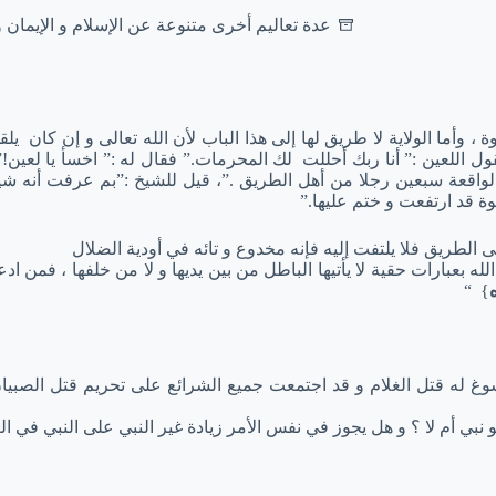
عدة تعاليم أخرى متنوعة عن الإسلام و الإيمان 
 ، وأما الولاية لا طريق لها إلى هذا الباب لأن الله تعالى و إن كان يلقي 
لقول اللعين :” أنا ربك أحللت لك المحرمات.” فقال له :” اخسأ يا لع
لواقعة سبعين رجلا من أهل الطريق .”، قيل للشيخ :”بم عرفت أنه شي
وة قد ارتفعت و ختم عليها.”
لطريق فلا يلتفت إليه فإنه مخدوع و تائه في أودية الضلال
 بعبارات حقية لا يأتيها الباطل من بين يديها و لا من خلفها ، فمن ادعى
} “
وغ له قتل الغلام و قد اجتمعت جميع الشرائع على تحريم قتل الصبيان 
ي أم لا ؟ و هل يجوز في نفس الأمر زيادة غير النبي على النبي في العل