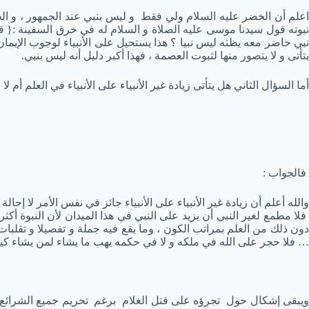
اعلم أن الخضر عليه السلام ولي فقط و ليس بنبي عند الجمهور ، و الخل
نبوته قول سيدنا موسى عليه الصلاة و السلام له في خرق السفينة :{ قد 
نبي حاضر معه يظنه ليس نبيا ؟ هذا يستحيل على الأنبياء لوجوب الإيمان 
يتأتى و لا يتصور منها لثبوت العصمة ، فهذا أكبر دليل أنه ليس بنبي.
أما السؤال الثاني هل يتأتى زيادة غير الأنبياء على الأنبياء في العلم أم لا 
فالجواب :
والله أعلم أن زيادة غير الأنبياء على الأنبياء جائز في نفس الأمر لا إحا
فلا مطمع لغير النبي أن يزيد على النبي في هذا الميدان لأن النبوة أكث
دون ذلك من العلم بمراتب الكون ، وما يقع فيه جملة و تفصيلا و تقلبا
… فلا حجر على الله في ملكه و لا في حكمه يهب ما يشاء لمن يشاء كيف يشا
ويبقى إشكال حول تجرؤه على قتل الغلام برغم تحريم جميع الشرائع لذلك ،