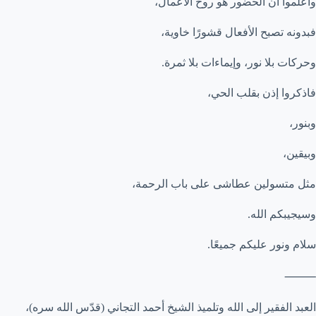
واعلموا أن الحضور هو روح الأعمال،
فبدونه تصبح الأفعال قشورًا خاوية،
وحركات بلا نور، وإيماءات بلا ثمرة.
فاذكروا إذن بقلب الحي،
وبنور،
وبيقين،
مثل متسولين عطاشى على باب الرحمة،
وسيجيبكم الله.
سلام ونور عليكم جميعًا.
⸻
العبد الفقير إلى الله وتلميذ الشيخ أحمد التجاني (قدّس الله سره)،