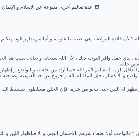
عدة تعاليم أخرى متنوعة عن الإسلام و الإيمان 
ة ؟ لأن فائدة المواصلة هي تطييب القلوب، و أما من يظهر الود و يكت
 يتأتى لذي عقل وافر التوجه ذلك ، لأن الله سبحانه و تعالى نصب هذا ا
بعض خلقه .
لعاقل يلزمه التسليم لأمر الله فيما أراد من خلقه ، والتواضع و إظهار 
 التواضع و الانكسار ، فإن المقابلة بالشر خروج عن حد العبودية وصاحبه ف
ظهر له اللين حتى ينجو من شره، فإن الخلق مسلطون بتسليط الله تعا
 ” فالواجب أولا إطفاء شرهم بالإحسان إليهم، و إلا فبإظهار اللين و الت