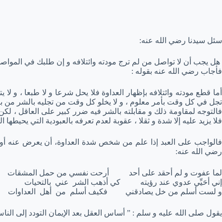
سئل سيدنا رضي الله عنه:
هل يجب أن لا تواصل من لم ترج مودته وائتلافه و إن طلبك في المواصل
فأجاب رضي الله عنه بقوله :
أما قطع مودته وائتلافه بإظهار العداوة فلا يحل شرعا و لا طبعا ، و لا
تجل في كل وقت بأمر معلوم ، و لا يخلو كل وقت من تجليه بالشر من 
فالتوجه لمقاومة ذلك و مقابلته بالشر فيه ضرر كبير على العاقل ، لكن ا
فلا يزيد عليه إلا شدة و ثقلا ، عقوبة لعدم تعرفه بالعبودية التي يحيطها
فالواجب على العبد إذا علم من شخص شدة العداوة، أن يعرض عنه أو ي
رضي الله عنه:
لما عفوت و لم أحقد على أحد أرحت نفسي من حمل المشقات
إني أحَيِّي عدوي عند رؤيته كي أذهب الشر عني بالتحيات
و لست أسلم من خل يصادقني فكيف أسلم من أهل العداوات
يقول صلى الله عليه و سلم : ” أساس العقل بعد الإيمان التودد إلى الناس