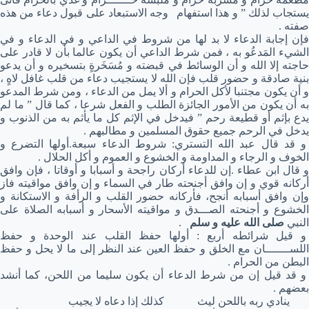
يستجاب لذلك ” و هذا استفهام وجه الاستبعاد على قبول دعاء من هذه
صفته .
فإن إجابة الدعاء لا بد لها من شروط في الداعي و في الدعاء و في
الشيء المَدعُو به ، فمن شرط الداعي أن يكون عالما بأن لا قادر على
حاجته إلا الله و أن الوسائط في قبضته و مُسَخَرةٍ بتسخيره و أن يدعو
بنية صادقة و حضور قلب فإن الله لا يستجيب دعاء من قلب غافل لاهٍ ،
و أن يكون مجتنبا لأكل الحرام و ألا يمل من الدعاء ، ومن شرط المدعو
به أن يكون من الأمور الجائزة الطلب و الفعل شرعا ، كما قال ” ما لم
يدع بإثم أو قطيعة رحم ” فيدخل في الإثم كل ما يأثم به من الذنوب و
يدخل في الرحم جميع حقوق المسلمين و مطالبهم .
و قد قال عبد الله التستري: شروط الدعاء سبعة.أولها التضرع و
الخوف و الرجاء و المداومة و الخشوع و العموم و أكل الحلال .
و قال ابن عطاء .إن للدعاء أركان راجحة و أسبابا و أوقاتا ، فإن وافق
أركانه قوي و إن وافق أجنحته طار في السماء و إن وافق مواقيته فاز
وإن وافق أسبابه أنجح، فأركانه حضور القلب و الرأفة و الاستكانة و
الخشوع و أجنحته الصـــدق و مواقيته الأسحار و أسبابه الصلاة على
النبي
صلى الله عليه و سلم
.
و قيل شرائطه أربع : أولها حفظ القلب عند الوحدة و حفظ
اللســـــــان مع الخلق و حفظ العين عند النظر إلى ما لا يحل و حفظ
البطن من الحرام .
و قد قيل إن من شرط الدعاء أن يكون سليما من اللحن، كما أنشد
بعضهم .
ينادي ربه باللحن ليث كذلك إذا دعاه لا يجيب