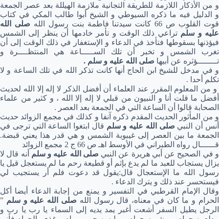
و من الأذكار اللازمة للطريقة التجانية ملازمة الهيللة بعد عصر الجمعة
و الدليل فيه ما ذكره السيوطي و الشيخ أبوا طالب المكي في كتاب
وت القلوب ص 66 كانت سيدتنا فاطمة بنت رسول الله
صلى الله
ليه و سلم
تراعي ذلك الوقت و تأمر خادمها أن ينظر إلى الشمس
فيؤذنها بسقوطها فتأخذ في الدعاء و الإستغفار في ذلك الوقت إلى أن
تغرب الشمس و تخبر أن تلك الســـــاعة هي المنتظــــرة و
تــــــــؤثره عن أبيها
صلى الله عليه و سلم
.
و في مدخل للشيخ ابن الحاج أنها كانت تذكر الله في تلك الساعة و لا
تكلم أحدا .
و من المعلوم المقرر عند العلماء أن أفضل الذكر لا إله إلا الله لحديث
أفضل ما قلت أنا و النبيون من قبلي لا إله إلا الله ، و كثير من علماء
الصحابة قالوا أن الساعة التي في الجمعة بعد العصر .
و من المأثور الحديث المقدم ذكره آنفا و كذلك في مجمع الزوائد حديث
نس أن النبي
صلى الله عليه و سلم
قال ابتغوا الساعة التي ترجى في
الجمعة ما بين العصر إلى غيبوبة الشمس و هي قدر هذا يعني قبضة.
قــــــال رواه الطبراني في الأوسط اهـ ص 66 ج 2 مجمع الزوائد
 في الصحيح عن أبي هريرة عن النبي
صلى الله عليه و سلم
أنه قال لا
يزال يستجاب للعبد ما لم يدع بإثم أو قطيعة رحم ما لم يستعجل قيل يا
رسول الله ما الإستعجال قال:يقول قد دعوت فلم أر يستجيب لي
فيستحسر عند ذلك و يترك الدعاء .
وقال الإمام القرطبي في التفسير و يمنع من إجابة الدعاء أيضا أكل
لحرام و ما كان في معناه، قال رسول الله
صلى الله عليه و سلم
”
الرجل يطيل السفر أشعت أغبر يمد يديه إلى السماء يا رب يا رب و
مطعمه حرام و مشربه حرام و ملبسه حـــــــرام و غذي بالحرام فأنى