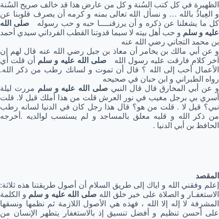
الظهيرة في كل كتب السُنة و كل من عارض هذا قد خالف صريح السُنة
و العِياذُ بالله … و نسأل الله تعالى بمنه و كرمه أن يصرف قلوبنا عن
ل ما يشغلنا عن ذكره و أن يرزقنــــا حبه و حب رسوله
صلى الله
عليه و سلم
و حب أهل بيته لا سيما قدوتنا القطب الفرداني سيدي أحمد
بن محمد التجاني رضي الله عنه
و عن أبي مالك بن يخامر أن معاذ بن جبل رضي الله عنه قال لهم إن
خر كلام فارقت عليه رسول الله
صلى الله عليه و سلم
أن قلت أي
الأعمال أحب إلى الله ؟ قال أن تموت و لسانك رطب من ذكر الله.
رواه الطبراني و ابن حبان في صحيحه
 عن أبي المخارق قال قال النبي
صلى الله عليه و سلم
مررت ليلة
أسري بي برجل مغيب في نور العرش قلت من هذا أملك قيل لا. قلت
نبي؟ قيل لا . قلت من هو؟ قال هذا رجل كان في الدنيا لسانه رطب
من ذكر الله و قلبه معلق بالمساجد و لم يستسب لوالديه .أخرجه
الحافظ بن أبي الدنيا .
المقصد
إعلم وفقني الله و اياك إلى طريق السلام أن أصول طريقتنا هذه ثلاثة:
لاستغفـار و الصلاة على خير خلق الله
صلى الله عليه و سلم
و الكلمة
المشرفة لا إله إلا الله ، فهذه هي الأصول اللازمة ثم نظمها ونسقها
على أحسن تنظيم و أفضل تنسيق إذ بالاستغفار يتطهر الإنسان من