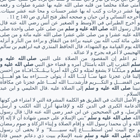
أمتي صلاة مخلصا من قلبه صلى الله عليه بها عشرة صلوات و رفعه
بها عشر درجات و كتب له بها عشر حسنات و محا عنه عشر سيئات.
أخرجه النسائي و ابن حبان و صححه أنظر فتح الباري ص 140 ج 11 .
و أخرج الطبراني في الأوسط و الصغير عن أنس رضي الله عنه قال
ال رسول الله
صلى الله عليه و سلم
من صلى علي صلى واحدة صلى
الله عليه عشرا و من صلى علي عشرا صلى الله عليه مائة و من صلى
علي مائة كتب الله بين عينيه براءة من النفاق و براءة من النار و أنزله
الله يوم القيامة مع الشهداء، قال الحافظ المنذري فيه ابراهيم بن سالم
الهجيمي لا أعرفه بجرح و لا عدالة .
م اعلم إن المقصود من الصلاة على النبي
صلى الله عليه و
لم
التقرب إلى الله بامتثال أمره و قضاء حق النبي
صلى الله عليه و
سلم
و مـِثـْلـُنا لا يشفع لمثله و لكن الله أمرنا بـِـمُــكـَـافـَـأة من أحسن
إلينا فان عجزنا عنها سـَـأ لنـَــا الله أ، يتولى جــــزاءه بما هو أهــــل
من الفضـــل و التكـــريم فأرشدنـــا الله لمـــا علم عجزنا عن مكافأة
بينا
صلى الله عليه و سلم
إلى الصلاة عليه .قال الحليمي و ابن عبد
السلام .
و الأصل الثالث في الطريق هو الكلمة المشرفة التي لا امتراء في كونها
الدعامة الكبرى في الدين كله و لإقامتها أنزل الله الكتب و أرسل
الرسل، و في الصحيحين عن ابن عمر رضي الله عنه قال: قال رسول
لله
صلى الله عليه و سلم
“بني الإسلام على خمس شهادة أن لا إله إلا
الله و أن محمدا رسول الله و إقام الصلاة و إيتاء الزكاة و صوم رمضان
و حج البيت لمن استطـــــاع إليه سبيـــــلا” و لا يخفى أن رسول
الله
صلى الله عليه و سلم
شبه الإسلام ببيت ذي دعائم خمس فاذا