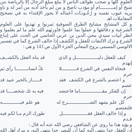
العلوم كلها و صحب طوائف الناس لا يبلغ مبلغ الرجال إلا بالرياضة من
شيخ أو إمـــــــــام أو مؤدب ناصح و من لم يأخذ أدبه من آمر له و ناهٍ
يريه عيوب نفسه و رُعُـونـَات أعماله لا يجوز الإقتداء به في تصحيح
المعاملات اهـ
و كل المشايخ مشايخ الطرق الصوفية تمرنوا و تهذبوا على العلوم
الشرعية و دقائقها و عملوا بما علموا فأورثهم الله علم ما لم يعلموا و
انظر أبيات سيدي محي الدين بن عربي الحاتمي في الحث على إتباع
الشرع و ترك الالتفات للعقل و الكشف إذا خالف الشرع كما في تفسير
الالوسي المسمى بروح المعاني الجزء الأول ص 143 و هي :
كيف للعقل دليـــــــــــــــل و الذي قد بناه العقل بالكشــف
إنهدم
فنجاة النفس في الشرع فــــــــــلا تكُ انسانــــــــا رأى ثم
حرم
و اعتصم بالشرع في الكشف فقد فـــــاز بالخير عبيد قد
عصم
إن للفكر مقـــــــــــــــاما فاعتضد فيه به تك شخصــــا قد
حرم
كل علم يشهد الشـــــــــــــــرع له هو علم فبــــــــــــه
فلتعتصم
و إذا خالف العقل فقـــــــــــــــــل طورك الزم مـا لكم فيه
قـدم
و يؤيد هذا ما روي عن الشافعي رضي الله عنه أنه قال :
إن للعقل حدا ينتهي إليه كما أن للبصر حدا ينتهي إليه، و مراد أهل الله