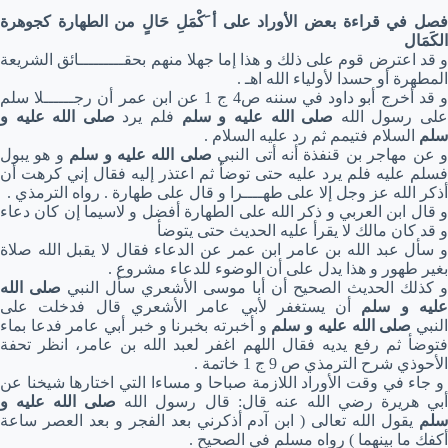
فصل في قراءة بعض الأوراد على أ َكْمَلِ حَالٍ من الطهارة كجوهرة
الكَمَال
و قد اعترض قوم على ذلك و هذا إما جهلا منهم بحقـــــــــائق الشريعة
المطهرة أو حسدا لأولياء الله اهـ .
و قد أخرج أبو داود في سننه ص4 ج 1 عن ابن عمر أن رجــــــلا سلم
لى رسول الله
صلى الله عليه و سلم
فلم يرد
صلى الله عليه و
سلم
السلام فتيمم ثم رد عليه السلام .
 عن مهاجر بن قنفذة أنه أتى النبي
صلى الله عليه و سلم
و هو يبول
فسلم عليه فلم يرد عليه حتى توضأ ثم اعتذر إليه فقال إني كرهت أن
أذكر الله عز وجل إلا على طهــــرا و قال على طهارة . رواه الترمذي .
و قال ابن العربي و ذكر الله على الطهارة أفضل و لاسيما إن كان دعاء
و قد كان مالك لا يقرأ عليه الحديث حتى يتوضأ
و سأل عبد الله بن عامر ابن عمر عن الدعاء فقال لا يقبل الله صلاة
بغير طهور و هذا يدل على أن الوضوء للدعاء مشروع .
و كذلك الحديث الصحيح أن أبا موسى الأشعري سأل النبي
صلى الله
ليه و سلم
أن يستغفر لأبي عامر الأشعري قال فدخلت على
لنبي
صلى الله عليه و سلم
و أخبرته بخبرنا و خبر أبي عامر فدعا بماء
فتوضأ ثم رفع يديه فقال اللهم اغفر لعبد الله بن عامر، انظر تحفة
الأحوذي شرح الترمذي ص 9 ج 1 خاتمة .
و جاء في وقت الأوراد اللازمة صباحا و مساءا التي اختارها شيخنا عن
بي هريرة رضي الله عنه قال: قال رسول الله
صلى الله عليه و
سلم
يقول الله تعالى ( ابن آدم أذكرني بعد الفجر و بعد العصر ساعة
أكفك ما بينهما ) رواه مسلم في الصحيح .