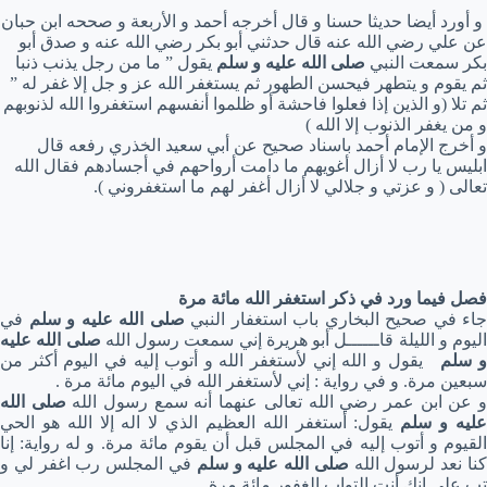
و أورد أيضا حديثا حسنا و قال أخرجه أحمد و الأربعة و صححه ابن حبان
عن علي رضي الله عنه قال حدثني أبو بكر رضي الله عنه و صدق أبو
بكر سمعت النبي
صلى الله عليه و سلم
يقول ” ما من رجل يذنب ذنبا
ثم يقوم و يتطهر فيحسن الطهور ثم يستغفر الله عز و جل إلا غفر له ”
ثم تلا (و الذين إذا فعلوا فاحشة أو ظلموا أنفسهم استغفروا الله لذنوبهم
و من يغفر الذنوب إلا الله )
و أخرج الإمام أحمد باسناد صحيح عن أبي سعيد الخذري رفعه قال
ابليس يا رب لا أزال أغويهم ما دامت أرواحهم في أجسادهم فقال الله
تعالى ( و عزتي و جلالي لا أزال أغفر لهم ما استغفروني ).
فصل فيما ورد في ذكر استغفر الله مائة مرة
جاء في صحيح البخاري باب استغفار النبي
صلى الله عليه و سلم
في
اليوم و الليلة قاــــــل أبو هريرة إني سمعت رسول الله
صلى الله عليه
و سلم
يقول و الله إني لأستغفر الله و أتوب إليه في اليوم أكثر من
سبعين مرة. و في رواية : إني لأستغفر الله في اليوم مائة مرة .
 عن ابن عمر رضي الله تعالى عنهما أنه سمع رسول الله
صلى الله
ليه و سلم
يقول: أستغفر الله العظيم الذي لا اله إلا الله هو الحي
القيوم و أتوب إليه في المجلس قبل أن يقوم مائة مرة. و له رواية: إنا
نا نعد لرسول الله
صلى الله عليه و سلم
في المجلس رب اغفر لي و
تب علي إنك أنت التواب الغفور مائة مرة .