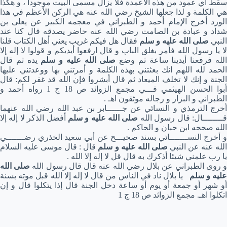
سقط أي عمود من هذه الأعمدة فلا يزال مسمى البيت موجودا ، و هكذا
هي الكلمة و لذا جعلها الشيخ رضي الله عنه هي الركن الأعظم في هذا
الورد أخرج الإمام أحمد و الطبراني في معجمه الكبير عن يعلى بن
شداد و عبادة بن الصامت رضي الله عنه حاضر يصدقه قال كنا عند
النبي
صلى الله عليه و سلم
فقال هل فيكم غريب يعني أهل الكتاب قلنا
لا يا رسول الله فأمر بغلق الباب و قال ارفعوا أيديكم و قولوا لا إله إلا
لله فرفعنا أيدينا ساعة ثم وضع
صلى الله عليه و سلم
يده ثم قال
الحمد لله اللهم انك بعثتني بهذه الكلمة و أمرتني بها ووعدتني عليها
الجنة و إنك لا تخلف الميعاد ثم قال أبشروا فإن الله قد غفر لكم: قال
أبوا الحسن الهيثمي فـــي مجمع الزوائد ص 18 ج 1 رواه أحمد و
الطبراني و البزار و رجاله موثقون اهـ .
أخرج الترمذي و النسائي عن جــــــابر بن عبد الله رضي الله عنهما
ــــــــال: قال رسول الله
صلى الله عليه و سلم
أفضل الذكر لا إله إلا
الله صححه ابن حبان و الحاكم .
و أخرج النســـــــائي بسند صحيـــح عن أبي سعيد الخذري رضـــــــي
لله عنه عن النبي
صلى الله عليه و سلم
قال : قال موسى عليه السلام
يا رب علمني شيئا أذكرك به قال قل لا إله إلا الله .
 روى الطبراني عن بلال رضي الله عنه قال قال رسول الله
صلى الله
ليه و سلم
يا بلال ناد في الناس من قال لا إله إلا الله قبل موته بسنة
أو شهر أو جمعة أو يوم أو ساعة دخل الجنة قال إذا يتكلوا قال و إن
اتكلوا اهـ. مجمع الزوائد ص 18 ج 1