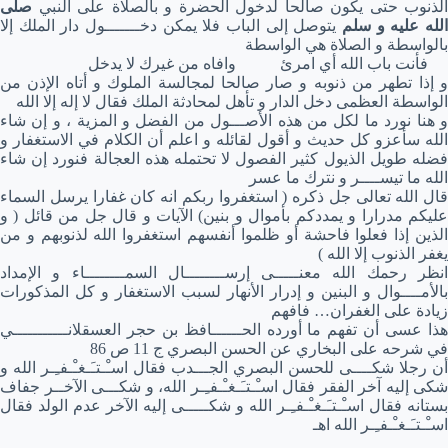
الذنوب حتى يكون صالحا لدخول الحضرة و بالصلاة على النبي
صلى
لله عليه و سلم
يتوصل إلى الباب فلا يمكن دخـــــــول دار الملك إلا
بالواسطة و الصلاة هي الواسطة
فأنت باب الله أي امرئ وافاه من غيرك لا يدخل
و إذا تطهر من ذنوبه و صار صالحا لمجالسة الملوك و أتاه الإذن من
الواسطة العظمى دخل الدار و تأهل لمحادثة الملك فقال لا إله إلا الله
و هنا نورد ما لكل من هذه الأصـــول من الفضل و المزية ، و إن شاء
الله سأعزو كل حديث و أقول لقائله و اعلم أن الكلام في الاستغفار و
فضله طويل الذيول كثير الفصول لا تحتمله هذه العجالة فنورد إن شاء
الله ما تيســــر و نترك ما عسر
قال الله تعالى جل ذكره ( استغفروا ربكم انه كان غفارا يرسل السماء
عليكم مدرارا و يمددكم بأموال و بنين) الآيات و قال جل من قائل ( و
الذين إذا فعلوا فاحشة أو ظلموا أنفسهم استغفروا الله لذنوبهم و من
يغفر الذنوب إلا الله )
انظر رحمك الله معنـــــى إرســــــــال السمــــــــاء و الإمداد
بالأمــــوال و البنين و إدرار الأنهار لسبب الاستغفار و كل المذكورات
زيادة على الغفران… فافهم
هذا عسى أن تفهم ما أورده الحــــــافظ بن حجر العسقلانـــــــــــي
في شرحه على البخاري عن الحسن البصري ج 11 ص 86
أن رجلا شكــــى للحسن البصري الجـــدب فقال اسـْـتـَـغـْـفـِـر الله و
شكى إليه آخر الفقر فقال اسـْـتـَـغـْـفـِـر الله، و شكـــى الآخــر جفاف
بستانه فقال اسـْـتـَـغـْـفـِـر الله و شكـــــى إليه الآخر عدم الولد فقال
اسـْـتـَـغـْـفـِـر الله اهـ