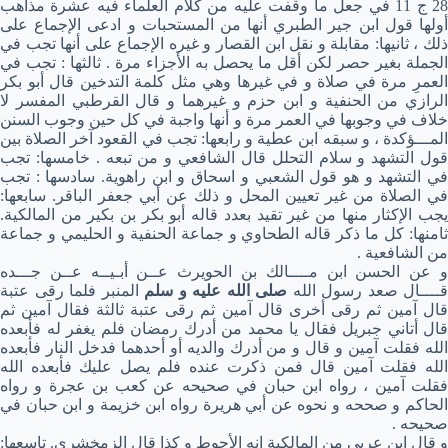
28 ج 11 في جعل ما وقفت عليه من كلام العلماء فيه عشرة مذاهب
أولها قول ابن جير الطبري أنها من المستحبات و ادعى الإجماع على
ذلك ، ثانيها: مقابلة و نقل ابن القصار و غيره الإجماع على أنها تجب في
الجملة بغير حصر لكن أقل ما يحصل به الأجزاء مرة . ثالثها : تجب في
العمرِ مرة في صلاة و في غيرها وهي مثل كلمة التدخين قال أبو بكر
الرازي من الحنفية و ابن حزم و غيرهما و قال القرطبي المفسر لا
خلاف في وجوبها في العمر مرة و أنها واجبة في كل حين وجوب السنن
المـــؤكدة ، و سبقه ابن عطية و رابعها: تجب في القعود آخر الصلاة بين
قول التشهد و سلام التحلل قال الشافعي و من تبعه . خامسها: تجب
في التشهد و هو قول الشعبي و اسحاق و ابن راهوية. سادسها : تجب
في الصلاة من غير تعيين المحل و ذلك عن أبي جعفر الباقر. سابعها:
يجب الإكثار منها من غير تقيد بعدد قاله أبو بكر بن بكير من المالكية.
ثامنها: كل ما ذكر قاله الطحاوي و جماعة الحنفية و الحليمي و جماعة
من الشافعية .
و عن الحسن ابن مــــالك بن الحويرث عــن أبـيــه عــن جـــده
قــــال صعد رسول الله
صلى الله عليه و سلم
المنبر فلما رقى عتبة
قال آمين ثم رقى أخرى قال آمين ثم رقى عتبة ثالثة فقال آمين ثم
قال أتاني جبريل فقال يا محمد من أدرك رمضان فلم يغفر له فأبعده
الله فقلت آمين و قال و من أدرك والديه أو أحدهما فدخل النار فأبعده
الله فقلت آمين قال فمن ذكرت عنده فلم يصل عليك فأبعده الله
فقلت آمين ، رواه ابن حبان في صحيحه عن كعب بن عجرة و رواه
الحاكم و صححه و نحوه عن أبي هريرة رواه ابن خزيمة و ابن حبان في
صحيحه .
و قال ابن عربي من المالكية إنه الأحوط و كذا قال الزمخشري. تاسعها: