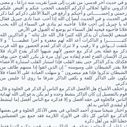
و في حديث آخر قدسي: من تقرب إلى شبرا تقربت منه ذراعا ، و معنى
اذكروني تذللوا لجلالي أذكركم ألكشف الحجب عنكم و أفيض عليكم
رحمتي و إحســــــاني و أحبكم و أرفع في الملأ الأعلى ذكركم كما ذكر
في الحديث و في الحديث أيضا إن الله إدا أحب عبدا نادى جبريل فقال
له يا جبريل إني أحب فلانا فأحببه ثم ينادي في السماء إن الله يحب
فلانا فأحبوه فيحبه أهل السماء ثم يوضع له القبول في الأرض
فينبغي للإنسان أن يذكر الله كثيرا قال الله جل ثنائه ” و الذاكرين الله
كثيــــــــــرا و الذاكرات أعد الله لهم مغفرة و أجرا عظيمــــا ” و لا
تلتفت لـــواش و لا رقيب و لا تترك الذكر لعدم الحضور مع الله فرب
ذكر مع غفلة يجر لذكر مع حضور لأنهم شبهوا الذكر بقدح الزناد فلا
يترك الإنسان القدح لعدم إيقاده من أول مرة بل يكرر القدح حتى يوقد
فكذلك يذكر الذاكر حتى يتقد القلب فإذا استنار القلب استنارة الأعضاء
فلا يقدر الشيطان على وسوسته ” إن الذين اتقوا إذا مسهم طائف من
الشيطان تذكروا فإذا هم مبصرون ” و سهلت العبادة على الأعضاء فلا
يكون على الذاكر كلفة و يكفي الذاكر شرفا ما روي أنا جليس من
ذكرني
و اختلف الأشياخ هل الأفضل الذكر مع الناس أو الذكر في الخلوة و قال
قوم بالتفصيل إن كان الذاكر ينشط وحده و لم يكن يدعو إلى الله لهداية
الناس فالخلوة في حقه أفضل و إلا فذكره مع الناس أفضل إما لينشط
أو ليقتدي الناس به.اهـ
و اختار شيخنا سيدي أحمد التجاني في بعض الأذكار الخلوة و في بعضها
الذكر مع الناس كل ذلك في الأوراد اللازمة فقد جمع بين الفضيلتين
جعلنا الله من أهل ذكره
ثم اعلم أن المقاصد تختلف في الذاكرين فمن قصد بذكره الدنيا فقط