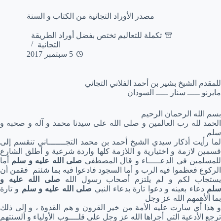
مصدر الأوراد التجانية من الكتاب و السنة
تكملة للتعاليم تختص بفضل أوراد الطريقة
التجانية
5 سبتمبر 2017
للمقدم الشيخ بشير بن أحمد الفلاني التجاني
مايرنو ـــــ سنار ـــــ السودان
بسم الله الرحمان الرحيم
الحمد لله رب العالمين و صلى الله على سيدنا محمد و آله و صحبه و
سلم
لما رأيت أذكار سيدي الشيخ أحمد بن محمد التجـــــــاني تنقسم إلى
قسمين لازمة و اختيارية و اللازمة كلها واردة شرعية و أطلق الشارع
لمسلمين في الدعـــــاء و قال المصطفى
صلى الله عليه و سلم
أما
الركوع فعظموا فيه الرب و أما السجود فادعوا فيه بما شئتم فقمن أن
ستجاب لكم و لم يلتزم أصحاب رسول الله
صلى الله عليه و
لم
دعاء بعينه و دعوا تارة بدعاء النبي
صلى الله عليه و سلم
و تارة
بما ألأهمهم الله عز وجل
و هذا أي سارت عليه الأمة من خير القرون و هم القدوة ، و إلى ذلك
ترجع الأدعية التي أجراها الله عز وجل على قلــــوب الأولياء و ألسنتهم