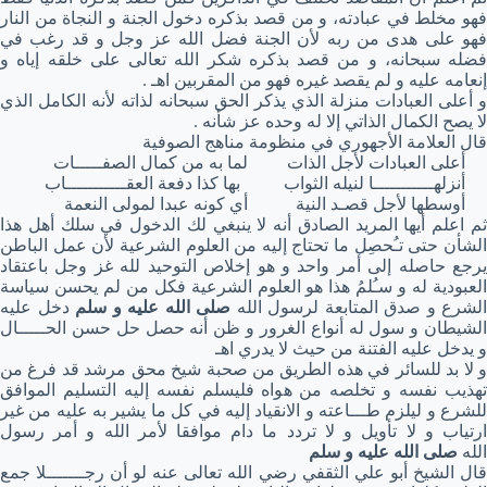
فهو مخلط في عبادته، و من قصد بذكره دخول الجنة و النجاة من النار
فهو على هدى من ربه لأن الجنة فضل الله عز وجل و قد رغب في
فضله سبحانه، و من قصد بذكره شكر الله تعالى على خلقه إياه و
إنعامه عليه و لم يقصد غيره فهو من المقربين اهـ .
و أعلى العبادات منزلة الذي يذكر الحق سبحانه لذاته لأنه الكامل الذي
لا يصح الكمال الذاتي إلا له وحده عز شأنه .
قال العلامة الأجهوري في منظومة مناهج الصوفية
أعلى العبادات لأجل الذات لما به من كمال الصفـــــات
أنزلهـــــــــــا لنيله الثواب بها كذا دفعة العقـــــــــــاب
أوسطها لأجل قصـد النية أي كونه عبدا لمولى النعمة
ثم اعلم أيها المريد الصادق أنه لا ينبغي لك الدخول في سلك أهل هذا
الشأن حتى تـُحصِل ما تحتاج إليه من العلوم الشرعية لأن عمل الباطن
يرجع حاصله إلى أمر واحد و هو إخلاص التوحيد لله غز وجل باعتقاد
العبودية له و سـُلمُ هذا هو العلوم الشرعية فكل من لم يحسن سياسة
الشرع و صدق المتابعة لرسول الله
صلى الله عليه و سلم
دخل عليه
الشيطان و سول له أنواع الغرور و ظن أنه حصل حل حسن الحـــــال
و يدخل عليه الفتنة من حيث لا يدري اهـ
و لا بد للسائر في هذه الطريق من صحبة شيخ محق مرشد قد فرغ من
تهذيب نفسه و تخلصه من هواه فليسلم نفسه إليه التسليم الموافق
للشرع و ليلزم طـــاعته و الانقياد إليه في كل ما يشير به عليه من غير
ارتياب و لا تأويل و لا تردد ما دام موافقا لأمر الله و أمر رسول
الله
صلى الله عليه و سلم
قال الشيخ أبو علي الثقفي رضي الله تعالى عنه لو أن رجـــــــلا جمع