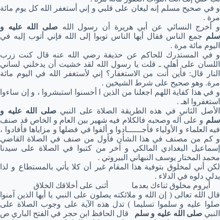
و في صحيح مسلم إنه ليغان على قلبي و إني أستغفر الله كل يوم مائة
مرة .
 أخرج النسائي عن أبي هريرة أن رسول الله
صلى الله عليه و
سلم
جمع الناس فقال أيها الناس توبوا إلى الله فإني أتوب إليه في
اليوم مائة مرة .
و في المستدرك للحاكم عن حذيفة رضي الله عنه قال كنت زرب
اللسان على أهلي ـ قلت يا رسول الله لقد خشيت أن يدخلني لساني
النار قال: فأين أنت من الاستغفار؟ إني لأستغفر الله في اليوم مائة
مرة. وهو صحيح على شرط الشيخين .
و في هذا كفاية اللهم اجعلنا من الذين ا أحسنوا استبشروا ، و إن ساءوا
استغفروا اهـ .
لأصل الثاني في هذه الطريقة الصلاة على النبي
صلى الله عليه و
سلم
و على آله وصحبه فالكلام فيه شهير بين العام و الخاص قد صنف
فيه العلماء و الأولياء فأجــــــادوا و ألفوا في فضلها و مزاياها فأفادوا ،
و كم من مصنف في هذا الشأن فأول من صنف في الصلاة القاضي
إسماعيل البغدادي المالكي و آخر من كتبوا في الصلاة على سيدنا
محمد المختار يوسف النبهاني البيروتي .
لكن أني لمخلوق بتوفية هذا المقام غير أن كلا يأتي بالمستطاع و لذا
يدلي دلوه في الدلاء .
أيروم مخلوق ثناءك بعدما أثنى على أخلاقك الخلاق
قال الله تعالى ( إن الله و ملائكته يصلون على النبي يا أيها الذين آمنوا
صلوا عليه و سلموا تسليما ) تدل هذه الآية على وجوب الصلاة على
لنبي
صلى الله عليه و سلم
قال الحافظ ابن حجر في الفتح الباري ص