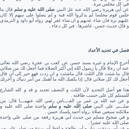
في كل مجلس مرة .
ن أبي هريرة رضي الله عنه عل النبي
صلى الله عليه و سلم
قال ما
جلس قوم مجلسا لم يذكروا الله فيه و لم يصلوا على نبيهم إلا كان
عليهم ترة فان شاء عذبهم و ان شاء غفر لهم. رواه أبو داود و الترمذي
و قال حديث حسن. عاشرها : في كل دعاء .
فصل في تحديد الأعداد
أخرج الإمام و غيره بسند حسن عن كعب بن عجرة رضي الله تعالى
عنه أن رجلا قال يا رسول الله إني أكثر الصلاة فما أجعل لك من صلاتي
قال ما شئت قال الثلث قال ماشئت و ان زدت فهو خير إلى أن قال
أجعل لك كل صلاتي قال: إذا يكفيك الله ما أهمك من أمر دنياك و آخرتك
.
هذا هو أصل التحديد لأن الثلث و النصف تحديد و قد و كله الشارع
للمسلم كل على حسب طاقته .
و عن عبد الله بن عمر بن العــــاص رضي الله عنهمـــا قال: من
صلـــى على النبي
صلى الله عليه و سلم
واحدة صلى الله عليه و
ملائكته سبعين صلاة .رواه أحمد بإسناد حسن .
و في صحيح مسلم من حديث أبي هريرة رفعه من صلى علي واحدة
صلى الله عليه عشرا .
و عن أبي بردة بن نيار و أبي طلحة و لفظ أبي بردة من صلى علي من