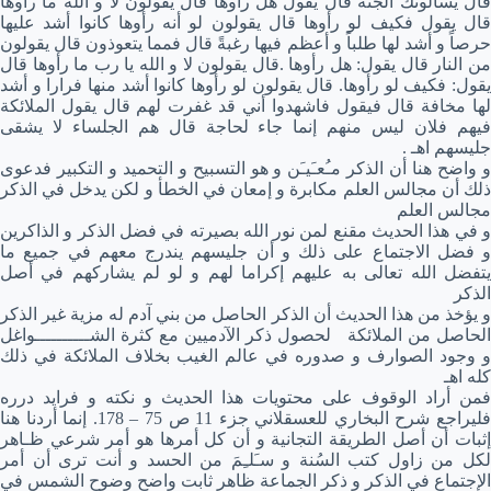
قال يسألونك الجنة قال يقول هل رأوها قال يقولون لا و الله ما رأوها
قال يقول فكيف لو رأوها قال يقولون لو أنه رأوها كانوا أشد عليها
حرصاً و أشد لها طلباً و أعظم فيها رغبةً قال فمما يتعوذون قال يقولون
من النار قال يقول: هل رأوها .قال يقولون لا و الله يا رب ما رأوها قال
يقول: فكيف لو رأوها. قال يقولون لو رأوها كانوا أشد منها فرارا و أشد
لها مخافة قال فيقول فاشهدوا أني قد غفرت لهم قال يقول الملائكة
فيهم فلان ليس منهم إنما جاء لحاجة قال هم الجلساء لا يشقى
جليسهم اهـ .
و واضح هنا أن الذكر مـُعـَيـَن و هو التسبيح و التحميد و التكبير فدعوى
ذلك أن مجالس العلم مكابرة و إمعان في الخطأ و لكن يدخل في الذكر
مجالس العلم
و في هذا الحديث مقنع لمن نور الله بصيرته في فضل الذكر و الذاكرين
و فضل الاجتماع على ذلك و أن جليسهم يندرج معهم في جميع ما
يتفضل الله تعالى به عليهم إكراما لهم و لو لم يشاركهم في أصل
الذكر
و يؤخذ من هذا الحديث أن الذكر الحاصل من بني آدم له مزية غير الذكر
الحاصل من الملائكة لحصول ذكر الآدميين مع كثرة الشــــــــــواغل
و وجود الصوارف و صدوره في عالم الغيب بخلاف الملائكة في ذلك
كله اهـ
فمن أراد الوقوف على محتويات هذا الحديث و نكته و فرايد درره
فليراجع شرح البخاري للعسقلاني جزء 11 ص 75 – 178. إنما أردنا هنا
إثبات أن أصل الطريقة التجانية و أن كل أمرها هو أمر شرعي ظـاهر
لكل من زاول كتب السُنة و سـَلـِمَ من الحسد و أنت ترى أن أمر
الإجتماع في الذكر و ذكر الجماعة ظاهر ثابت واضح وضوح الشمس في