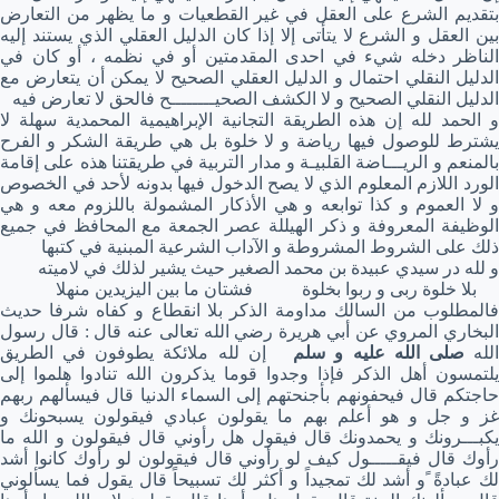
بتقديم الشرع على العقل في غير القطعيات و ما يظهر من التعارض
بين العقل و الشرع لا يتأتى إلا إذا كان الدليل العقلي الذي يستند إليه
الناظر دخله شيء في احدى المقدمتين أو في نظمه ، أو كان في
الدليل النقلي احتمال و الدليل العقلي الصحيح لا يمكن أن يتعارض مع
الدليل النقلي الصحيح و لا الكشف الصحيــــــــح فالحق لا تعارض فيه
و الحمد لله إن هذه الطريقة التجانية الإبراهيمية المحمدية سهلة لا
يشترط للوصول فيها رياضة و لا خلوة بل هي طريقة الشكر و الفرح
بالمنعم و الريـــاضة القلبيـة و مدار التربية في طريقتنا هذه على إقامة
الورد اللازم المعلوم الذي لا يصح الدخول فيها بدونه لأحد في الخصوص
و لا العموم و كذا توابعه و هي الأذكار المشمولة باللزوم معه و هي
الوظيفة المعروفة و ذكر الهيللة عصر الجمعة مع المحافظ في جميع
ذلك على الشروط المشروطة و الآداب الشرعية المبنية في كتبها
و لله در سيدي عبيدة بن محمد الصغير حيث يشير لذلك في لاميته
بلا خلوة ربى و ربوا بخلوة فشتان ما بين اليزيدين منهلا
فالمطلوب من السالك مداومة الذكر بلا انقطاع و كفاه شرفا حديث
البخاري المروي عن أبي هريرة رضي الله تعالى عنه قال : قال رسول
لله
صلى الله عليه و سلم
إن لله ملائكة يطوفون في الطريق
يلتمسون أهل الذكر فإذا وجدوا قوما يذكرون الله تنادوا هلموا إلى
حاجتكم قال فيحفونهم بأجنحتهم إلى السماء الدنيا قال فيسألهم ربهم
غز و جل و هو أعلم بهم ما يقولون عبادي فيقولون يسبحونك و
يكبـــرونك و يحمدونك قال فيقول هل رأوني قال فيقولون و الله ما
رأوك قال فيقـــــول كيف لو رأوني قال فيقولون لو رأوك كانوا أشد
لك عبادةً ًو أشد لك تمجيداً و أكثر لك تسبيحاً قال يقول فما يسألوني