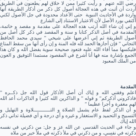
رضي الله عنهم و رأيت كثيرا ممن لا خلاق لهم يطعنون في الطريق
أردت أن أثبت في هذه العجالة أصول كل ذكر من أذكار الطريقة أنها
واردة في الأحاديث النبوية حتى الأعداد محدودة في جل الأصول لكني
أكتفي بورد الأصل لأن الاعتبار الاستناد إلى الشارع
و إني إن شاء الله أرتب هذه العجالة على مقدمة و مقصد و خاتمة،
المقدمة في أصل الذكر كتابا و سنة و المقصد في ذكر كل أصل من
أصول الطريقة ثم إني أعرضها على شيخي ” سيدي محمد الحافظ
التجاني ” فإن أجازها الحمد لله فله المنة و إن رأى أنها من سقط المتاع
فليكسها مما أفاء الله عليه فتعود صحيحة سوية بفضل الله و كان هذا
الجمع بإشارة منه فها أنا أشرع في المقصود مستمدا التوفيق و العون
من الملك المعبود
المقدمة
اعلم وفقني الله و إياك أن أصل الأذكار قول الله جل ذكــره ”
فاذكروني أذكركم” و قوله ” و الذاكرين الله كثيرا و الذاكرات أعد الله
لهم مغفرة و أجرا عظيما ”
و أن الذكر لفظ عام يشمل الصلاة و التـــــــــــلاوة و التهليل و
التسبيح و التحميد و الاستغفار و غيره و أي درجة و أي فضيلة تداني ذكر
الله إياك
و جاء في الحديث القدسي عن الله عز و جل: من ذكرني في نفسه
ذكرته في نفسي، و من ذكرني في ملأ ذكرته في ملأ خير من ملاه