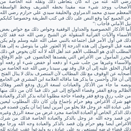
رضي الله عنه من أنه كان يتعاطى ذلك ونقله عنه الخاصة من
الأصحاب ووجد شيء منه مقيدا بخطه الشريف وبخط الواسطة
المعظم سيدي محمد الدمراوي والخليفة سيدي علي حرازم رضي الله
عن الجميع كما وقع النص على ذلك في كتب الطريقة وخصوصا كتابكم
نيل الأماني فأجاب :”
أما الأذكار الخصوصية والجداول الوقفية وخواص ذلك مع خواص بعض
الأسماء والآيات القرآنية المنقولة عن الشيخ رضي الله عنه فقد كان
ذلك في أول الأمر قبل اجتماعه بالنبي صلى الله عليه وسلم ولم يكن
همه قبل الوصول إلى هذه الدرجة إلا العثور على ما يتوصل به إلى هذا
المطلب الذي هو المطلب الأهم عند أهل الله لا أنه كان يخوض في ذلك
ليحرز المأمول من الأغراض التي يقصدها الخائضون في علم الأوفاق
والأسماء وغيرها من جلب شيء أو دفعه أو خفض شيء أو رفعه أو
إقبال الخلق عليه إلى أن قال وقد نهى سيدنا رضي الله عنه الخاصة من
أصحابه عن الوقوف مع تلك المطالب لأن المتصرف بذلك لا ينال الفتح
إلى أن قال وأحسن ما يذكر هنا ماقاله العلامة ابن المشري في الجامع
ونصه ما جاء من الأذكار والعبادات لسعة الرزق ودفع الضر وهلاك
الظالم ودفع الفقر وقضاء الحوائج إلى غير ذلك فما كان من ذلك منها
من جلب رزق ودفع فقر وقضاء حاجة مطلوبا لذاته بذكر الذكر والعبادة
فهو شرك الأغراض وهو حرام بإجماع وإن كان ذلك المطلوب ليعين
على عبادة الله عز وجل فلا يخلو من أمرين أيضا إما أن يكون قصده في
ذلك الذكر الخاص أو العبادة الخاصة مجرد غرض من سعة الرزق وغيره
عن قصد وجه الله عز وجل بالذكر والعبادة الخاصة فذلك من شرك
الأغراض أيضا وهو حرام وإن قصد بالذكر والعبادة وجه الله ورجا مع
ذلك قضاء غرضه ليستعين به على عبادة ربه وليدعوا عقب عبادته لله