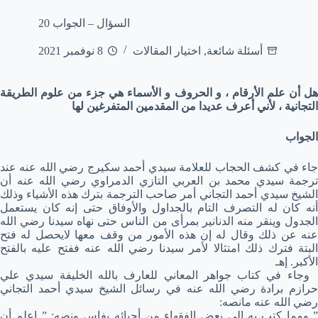
السؤال – الجواب 20
أسئلة شائعة
,
اختيار المقالات
8 نوفمبر 2021
هل أن علم الأرقام ، و الحروف و الأسماء هي جزء من علوم الطريقة
التجانية ، لأني أعرف عديدا من المقدمين المتفرغين لها
الجواب
جاء في كشف الحجاب للعلامة سيدي أحمد سكيرج رضي الله عنه عند
ترجمة سيدي محمد بن العربي التازي الدمراوي رضي الله عنه أن
الشيخ سيدي أحمد التجاني أمر صاحب الترجمة بترك هذه الأشياء وذلك
أنه كان له التصرف التام بالجداول والأوفاق حتى إنه كان يستعمل
الجدول وينقر منه الدنانير بمرأى من الناس حتى نهاه سيدنا رضي الله
عنه عن ذلك وقال له إن هذه الأمور من وقف معها لايحصل له فتح
البتة فترك ذلك امتثالا لأمر سيدنا رضي الله عنه ففتح عليه بالفتح
الأكبر. إهـ
وجاء في كتاب جواهر المعاني للعارف بالله الخليفة سيدي علي
حرازم برادة رضي الله عنه في رسائل الشيخ سيدي أحمد التجاني
رضي الله عنه مانصه:
” ومما كتب به إلى بعض الفقهاء من أحبائه بفاس ونصه: ” اعلم أن