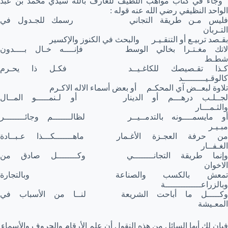
وجاء في كتاب مواهب اللطيف للعارف بالله سيدي محمد بن عبد
الواحد النظيفي رضي الله عنه قوله :
فليس مـن طريقة التجاني رسمك للجـدول في
التـربان
بقـصد تربيـع أو التنقـيـر والبحث في الكنوز والإكسير
لاتك مغـتـرا بخالي الوسط فإنــــه خـال بــــدون
شطـط
كـذا تقـصيصك للكاغـيــد فكـل ذا يحـرم
كالوقـيـــــــــد
تلاوة لبعــض آي المحكـم أو بعض أسماء الاله الاكـرم
لجــلـب درهـــم أو الدينار أو لـنمـــــو المــال
والثـمـــار
أو مايسمــــونه بالتدمــيــر لظالـــــــم وجائــــــــر
مبـيـر
من حرفة العجـزة الأغـمار ماهـــــــكـــذا عـبــادة
الغـفــار
وإنما طريقة التجانــــــــي وكــــــــل صادق من
الاخوان
تمعش بالكسب والصناعة وبالتجارة
وبالزراعــــــــــــــة
وكـــــل ما أباحت الشريعة لنــا من الأسباب في
المعـيشة
فبان لك أيها السائل من هذه النقول أن علم الأرقام والحروف والأسماء