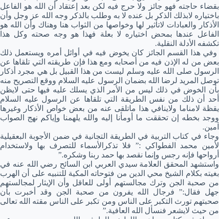
بقضاء حاجته فهو جائز ولا حرج فيه لكن بعد إعتقاد أن الله هو الفاعل
باختياره لابذلك الذكر بل عنده لا به وطلب بالذكر وجه الله عز وجل وأن
الأذكار والعبادات لاتأثير لها وخواصها من الثواب هنا وهناك وأن الله هو
الفاعل عندها بمحض اختياره لا بعلة فهذا هو وجه صحته وكل هذا
تكشفه الأدلة النقلية.
وفي هذا القسم الجائز كان يخوض فيه في أوائل أمره ويستعمل ذلك
بعض من له الإذن فيه من أصحابه ومع هذا فإن طريقته التي تلقاها عن
الرسول صلى الله عليه وسلم ليست من هذا القبيل بل هي مجرد أذكار
توصل المريد لرضا الله بضمان الرسول عليه السلام ووقع التصريح منه
بأن الخوض في ذلك ليس من الأمر الذي يسلك عليه فيها حتى لايظن
أحد أن ذلك من نفس الطريقة التي تلقاها عن الرسول عليه السلام
يقظة لامناما ولاينافي هذا ماتلقى عنه من بعض خواص الأذكار وغيرها
ووجد بخطه إن تحققت ما أومأنا إليه والله يلهمنا وإياكم نهج الصواب
آمين.
وجاء في كتاب التربية في الطريقة التجانية في ضمن الأجوبة البعقيلية
لأمين محمد الفطواكي :” فلا تذكرالأسماء للتصرف بها ولاستخدام
أرواحها فإنه رجس وإنما نقصد بها حمد ربنا وشكره.”
واستشهد المحقق العلامة سيدي العربي ابن السائح رضي الله عنه في
بغيته بكلام الشيخ محي الدين من فتوحاته المكية للتنبيه على أن الهرب
من صحبة الجن وترك مجالستهم أولى للعاقل وأن الإيثار لمجالستهم
جهل فقال:” فرجال الله يفرون من صحبة الجن وقد أخبرت بأن
صحبتهم تورث التكبر على الناس ومن تكبر على الناس مقته الله تعالى
من حيث لايشعر فنسأل الله العافية.”