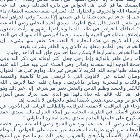
التمسك بما في كتب أهل الخواص من دائرة الشاذلية رضي الله عنه
وأسماء الله والحروف والجداول كله كسراب بقيعة يحسبه الظمآن ماء
حتى إذا جاءه لم يجده شيئا ما في جميعها إلا التعب.” وفي الجواهر أيضا
من نفس الفصل قال شيخ الطريقة سيدي أحمد التجاني رضي الله عنه
:” فتعلقك بالخواص في طلب الدنيا وأغراضها وشهواتها وأنت مشغول
بإطلاق لسانك في الغيبة والنميمة وفيما لايرضي الله منهمك في البعد
عن الله لاربح في هذه التجارة إلا التعب فلا تظفر منها بشيء ، إن
الخواص بحر الطمع متعلق به كالذي يريد الظفر بشراب بقيعة.
إنما الخواص وأسرارها لا يتمكن منها أحد من خلق الله إلا أحد رجلين:
إما رجل ظفر بالولاية وإما رجل جعل أكثر أوقاته في ذكر الله وفي
صحة التوجه إليه سبحانه وتعالى وفي الصلاة على نبيه صلى الله عليه
وسلم طلبا لوجه الله الكريم لا لغرض غير ذلك وداوم على هذا المنوال
وصان لسانه عن الأقاويل التي لا تُرتضى شرعا كالغيبة والنميمة
والكذب والسخرية وسائر مالايرتضى وصان قلبه عما لايرضي الله
كالكبر والحسد وظلم الناس والبغض بغير أمر شرعي إلى غير ذلك وهو
في هذا كله قائم لله تعالى.فهذا هو الذي لعله يدرك بعض أسرار
الخواص ومن سوى هذين لايفيد التعلق بالخواص إلا بالتعب .إهـ
وجاء في اليواقيت الأحمدية العرفانية واللطائف الربانية في الأجوبة عن
بعض الأسئلة في الطريقة التجانية من إملاء العارف بالله سيدي أحمد
سكيرج على جامعها المقدم سيدي محمد امغارة التطواني:”
وسألته رضي الله عنه عما ورد عن الشيخ رضي الله عنه وعن خاصة
أصحابه من كون طريقته المحمدية غير مبنية على الخواص المنوطة
بالأذكار والأسماء والأوفاق والحروف وغير ذلك مع ما صح عن الشيخ