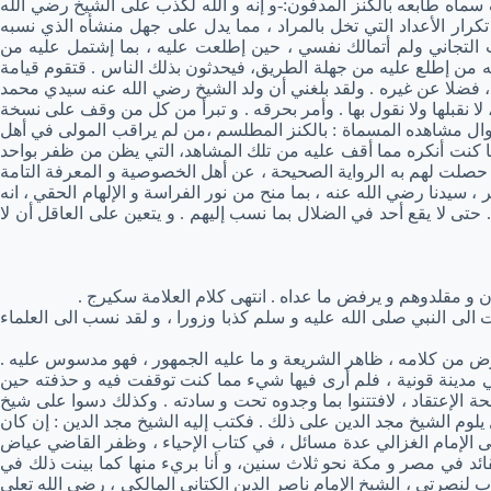
 سماه طابعه بالكنز المدفون:-و إنه و الله لكذب على الشيخ رضي الله
رار الأعداد التي تخل بالمراد ، مما يدل على جهل منشأه الذي نسبه
ب التجاني ولم أتمالك نفسي ، حين إطلعت عليه ، بما إشتمل عليه من
ه من إطلع عليه من جهلة الطريق، فيحدثون بذلك الناس . قتقوم قيامة
يق ، فضلا عن غيره . ولقد بلغني أن ولد الشيخ رضي الله عنه سيدي محمد
لا نقبلها ولا نقول بها . وأمر بحرقه . و تبرأ من كل من وقف على نسخة
وال مشاهده المسماة : بالكنز المطلسم ،من لم يراقب المولى في أهل
 كنت أنكره مما أقف عليه من تلك المشاهد، التي يظن من ظفر بواحد
ا حصلت لهم به الرواية الصحيحة ، عن أهل الخصوصية و المعرفة التامة
سيدنا رضي الله عنه ، بما منح من نور الفراسة و الإلهام الحقي ، انه
حتى لا يقع أحد في الضلال بما نسب إليهم . و يتعين على العاقل أن لا
ون و مقلدوهم و يرفض ما عداه . انتهى كلام العلامة سكيرج .
لى النبي صلى الله عليه و سلم كذبا وزورا ، و لقد نسب الى العلماء
رض من كلامه ، ظاهر الشريعة و ما عليه الجمهور ، فهو مدسوس عليه .
ي مدينة قونية ، فلم أرى فيها شيء مما كنت توقفت فيه و حذفته حين
ة الإعتقاد ، لافتتنوا بما وجدوه تحت و سادته . وكذلك دسوا على شيخ
 يلوم الشيخ مجد الدين على ذلك . فكتب إليه الشيخ مجد الدين : إن كان
على الإمام الغزالي عدة مسائل ، في كتاب الإحياء ، وظفر القاضي عياض
عقائد في مصر و مكة نحو ثلاث سنين، و أنا بريء منها كما بينت ذلك في
 لنصرتي ، الشيخ الإمام ناصر الدين الكتاني المالكي ، رضى الله تعلى