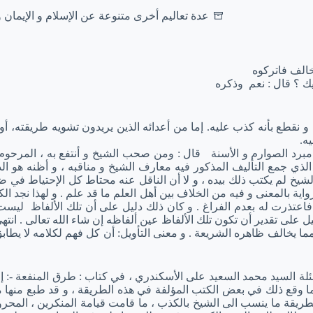
عدة تعاليم أخرى متنوعة عن الإسلام و الإيمان 
 خالف فاتركوه
ك ؟ قال : نعم وذكره
 نقطع بأنه كذب عليه. إما من أعدائه الذين يريدون تشويه طريقته، أو
يه.
مبرد الصوارم و الأسنة قال : ومن صحب الشيخ و أنتفع به ، المرحوم
هو الذي جمع التأليف المذكور فيه معارف الشيخ و مناقبه ، و أظنه 
لشيخ لم يكتب ذلك بيده ، و لا أن الناقل عنه محتاط كل الإحتياط في ض
واية بالمعنى و فيه من الخلاف بين أهل العلم ما قد علم . و لهذا نجد
فاعتذرت له بعدم الفراغ . و كان ذلك دليل على أن تلك الألفاظ ليست
ل على تقدير أن تكون تلك الألفاظ عين ألفاظه إن شاء الله تعالى . انته
مما يخالف ظاهره الشريعة . و معنى التأويل: أن كل فهم لكلامه لا يطاب
ة السيد محمد السعيد على الأسكندري ، في كتاب : طرق المنفعة -: إن 
ال : كما وقع ذلك في بعض الكتب المؤلفة في هذه الطريقة ، و قد طبع م
الطريقة ما ينسب الى الشيخ بالكذب ، ما قامت قيامة المنكرين ، المحر