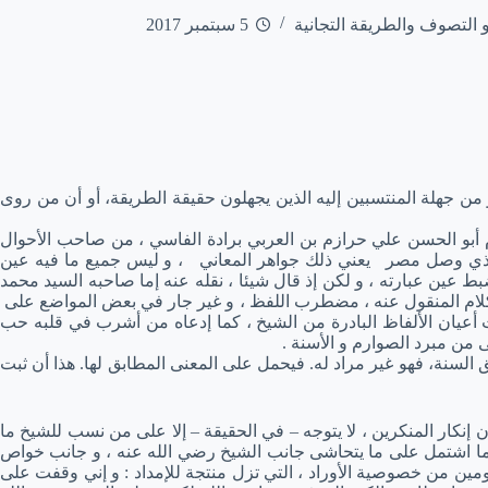
و التصوف والطريقة التجانية
5 سبتمبر 2017
 من جهلة المنتسبين إليه الذين يجهلون حقيقة الطريقة، أو أن من روى
 أبو الحسن علي حرازم بن العربي برادة الفاسي ، من صاحب الأحوال
هو الذي وصل مصر يعني ذلك جواهر المعاني ، و ليس جميع ما فيه عين
بط عين عبارته ، و لكن إذ قال شيئا ، نقله عنه إما صاحبه السيد محمد
 الكلام المنقول عنه ، مضطرب اللفظ ، و غير جار في بعض المواضع على
 أعيان الألفاظ البادرة من الشيخ ، كما إدعاه من أشرب في قلبه حب
ى من مبرد الصوارم و الأسنة .
ق السنة، فهو غير مراد له. فيحمل على المعنى المطابق لها. هذا أن ثبت
إنكار المنكرين ، لا يتوجه – في الحقيقة – إلا على من نسب للشيخ ما
نها ما اشتمل على ما يتحاشى جانب الشيخ رضي الله عنه ، و جانب خواص
ومين من خصوصية الأوراد ، التي تزل منتجة للإمداد : و إني وقفت على