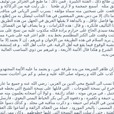
طالع ذلك ، الفتنة الكبيرة . فمن ذلك : ما طبع في الجزائر من توليف
 حق مثله أسمع جمجمة و لا أرى طحنا ، بل رأيت فيه من الركاكة و تك
ليف وقعت على نسختين منه سماه مؤلفه : يسرب السر الرباني في مناق
 ما ذاك إلا من دس بعض المبغضين في هذا الجانب ليضلل به من إطلع ب
ل بها فاضل عاقل ، و بالبداهة لا يقبلها الغريق في الجهل من هذه الطر
لتأليف فأنكره ، و قال : هذه الكرامات ، و ما يضاف لها من الفضائل ، 
خليفة سيدي الحاج على حرازم برادة فكله مكذوب عليه من نسج على من
كنت وقفت على الكنز المطلسم بخط يده . فلم اعثر فيه على شيء مما
يريد السلام في هذه الطريقة من الإخوان و غيرهم ، إن لا يعتمد إلا م
الوقوع فيما يقع فيه أهل الرقية ،في جانب أهل الله . و قد إستشعر ، 
شرع و هكذا قال الأئمة الأربعة ، و غيرهم من ذوي المناصب العالية . 
من يديه.
يزان ظاهر الشريعة من يده طرفة عين ، و يعتمد ما عليه الأئمة المجتهد
 كذب على الله و رسوله صلى الله عليه و سلم. و كم من أحاديث نسبت ا
ما نسب الى الشيخ محي الدين بن العربي : رضي الله عنه و جميع ما عا
أخرج لي نسخة الفتوحات ، التي قابلها على نسخة الشيخ التي بخطه ف
بل ، في مرض موته ، عقائد زائـفة . و لولا أن أصحابه يعلمون منه صح
 حنيفة و تكفيره ، و دفعوه الى أبي بكر الخياط اليمني البغوي ، فأرسل
عتقدين في الإمام أبي حنيفة ، و ذكرت مناقبه في مجلد . و كذلك دسوا 
 المسمى : بالبحر المورود ، جملة من العقائد الزائفة و أشاعوا تلك ال
الفتنة ، حتي أرسلت إليهم النسخة التي عليها خطوطهم . وكان ممن إنتدب