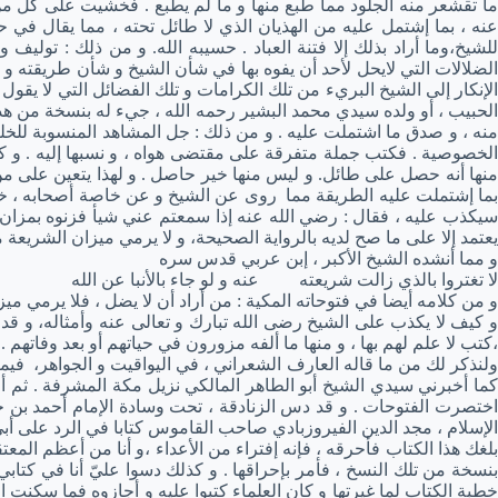
ما تقشعر منه الجلود مما طبع منها و ما لم يطبع . فخشيت على كل من 
عنه ، بما إشتمل عليه من الهذيان الذي لا طائل تحته ، مما يقال في
للشيخ،وما أراد بذلك إلا فتنة العباد . حسيبه الله. و من ذلك : تو
الضلالات التي لايحل لأحد أن يفوه بها في شأن الشيخ و شأن طريقته و
الإنكار إلى الشيخ البريء من تلك الكرامات و تلك الفضائل التي لا يقو
الحبيب ، أو ولده سيدي محمد البشير رحمه الله ، جيء له بنسخة من هذا ا
منه ، و صدق ما اشتملت عليه . و من ذلك : جل المشاهد المنسوبة لل
الخصوصية . فكتب جملة متفرقة على مقتضى هواه ، و نسبها إليه . و 
منها أنه حصل على طائل. و ليس منها خير حاصل . و لهذا يتعين على من 
بما إشتملت عليه الطريقة مما روى عن الشيخ و عن خاصة أصحابه ، خشية 
سيكذب عليه ، فقال : رضي الله عنه إذا سمعتم عني شيأ فزنوه بمزان ال
يعتمد إلا على ما صح لديه بالرواية الصحيحة، و لا يرمي ميزان الشريعة 
و مما أنشده الشيخ الأكبر ، إبن عربي قدس سره
لا تغتروا بالذي زالت شريعته عنه و لو جاء بالأنبا عن الله
و من كلامه أيضا في فتوحاته المكية : من أراد أن لا يضل ، فلا يرمي م
و كيف لا يكذب على الشيخ رضى الله تبارك و تعالى عنه وأمثاله، و قد
،كتب لا علم لهم بها ، و منها ما ألفه مزورون في حياتهم أو بعد وفاتهم .
ولنذكر لك من ما قاله العارف الشعراني ، في اليواقيت و الجواهر، في
كما أخبرني سيدي الشيخ أبو الطاهر المالكي نزيل مكة المشرفة . ثم 
اختصرت الفتوحات . و قد دس الزنادقة ، تحت وسادة الإمام أحمد بن حن
الإسلام ، مجد الدين الفيروزبادي صاحب القاموس كتابا في الرد على أبي
بلغك هذا الكتاب فأحرقه ، فإنه إفتراء من الأعداء ،و أنا من أعظم الم
بنسخة من تلك النسخ ، فأمر بإحراقها . و كذلك دسوا عليّ أنا في كتابي
خطبة الكتاب لما غيرتها و كان العلماء كتبوا عليه و أجازوه فما سكنت 