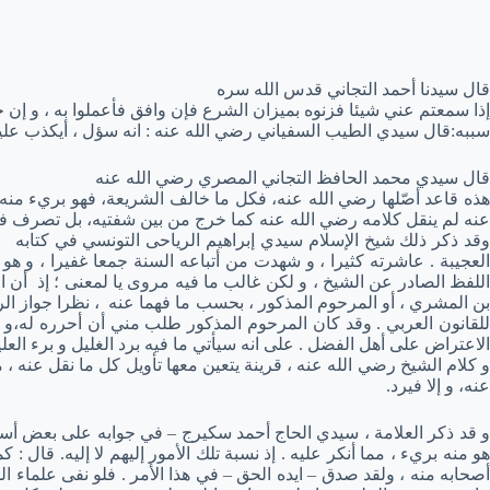
قال سيدنا أحمد التجاني قدس الله سره
إذا سمعتم عني شيئا فزنوه بميزان الشرع فإن وافق فأعملوا به ، و إن
سببه:قال سيدي الطيب السفياني رضي الله عنه : انه سؤل ، أيكذب علي
قال سيدي محمد الحافظ التجاني المصري رضي الله عنه
هذه قاعد أصّلها رضي الله عنه، فكل ما خالف الشريعة، فهو بريء منه و
عنه لم ينقل كلامه رضي الله عنه كما خرج من بين شفتيه، بل تصرف ف
وقد ذكر ذلك شيخ الإسلام سيدي إبراهيم الرياحى التونسي في كتابه 
العجيبة . عاشرته كثيرا ، و شهدت من أتباعه السنة جمعا غفيرا ، و 
اللفظ الصادر عن الشيخ ، و لكن غالب ما فيه مروى يا لمعنى ؛ إذ أن ا
بن المشري ، أو المرحوم المذكور ، بحسب ما فهما عنه ، نظرا جواز الر
للقانون العربي . وقد كان المرحوم المذكور طلب مني أن أحرره له،و 
الاعتراض على أهل الفضل . على انه سيأتي ما فيه برد الغليل و برء العلي
و كلام الشيخ رضي الله عنه ، قرينة يتعين معها تأويل كل ما نقل عنه ، 
عنه، و إلا فيرد.
و قد ذكر العلامة ، سيدي الحاج أحمد سكيرج – في جوابه على بعض أسئل
هو منه بريء ، مما أنكر عليه . إذ نسبة تلك الأمور إليهم لا إليه. ق
أصحابه منه ، ولقد صدق – ايده الحق – في هذا الأمر . فلو نفى علماء 