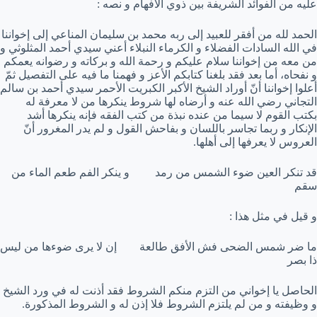
عليه من الفوائد الشريفة بين ذوي الأفهام و نصه :
الحمد لله من أفقر للعبيد إلى ربه محمد بن سليمان المناعي إلى إخواننا
في الله السادات الفضلاء و الكرماء النبلاء أعني سيدي أحمد المثلوثي و
من معه من إخواننا سلام عليكم و رحمة الله و بركاته و رضوانه يعمكم
و نفحاه، أما بعد فقد بلغنا كتابكم الأعز و فهمنا ما فيه على التفصيل ثمّ
أعلوا إخواننا أنّ أوراد الشيخ الأكبر الكبريت الأحمر سيدي أحمد بن سالم
التجاني رضي الله عنه و أرضاه لها شروط ينكرها من لا معرفة له
بكتب القوم لا سيما من عنده نبذة من كتب الفقه فإنه ينكرها أشد
الإنكار و ربما تجاسر باللسان و بفاحش القول و لم يدر المغرور أنّ
العروس لا يعرفها إلى أهلها.
قد تنكر العين ضوء الشمس من رمد و ينكر الفم طعم الماء من
سقم
و قيل في مثل هذا :
ما ضر شمس الضحى فش الأفق طالعة إن لا يرى ضوءها من ليس
ذا بصر
الحاصل يا إخواني من التزم منكم الشروط فقد أذنت له في ورد الشيخ
و وظيفته و من لم يلتزم الشروط فلا إذن له و الشروط المذكورة.