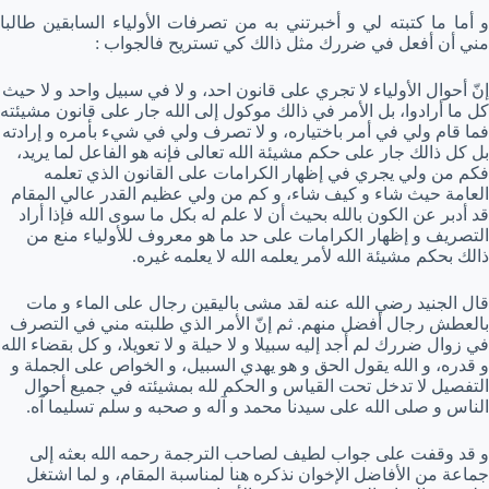
و أما ما كتبته لي و أخبرتني به من تصرفات الأولياء السابقين طالبا
مني أن أفعل في ضررك مثل ذالك كي تستريح فالجواب :
إنّ أحوال الأولياء لا تجري على قانون احد، و لا في سبيل واحد و لا حيث
كل ما أرادوا، بل الأمر في ذالك موكول إلى الله جار على قانون مشيئته
فما قام ولي في أمر باختياره، و لا تصرف ولي في شيء بأمره و إرادته
بل كل ذالك جار على حكم مشيئة الله تعالى فإنه هو الفاعل لما يريد،
فكم من ولي يجري في إظهار الكرامات على القانون الذي تعلمه
العامة حيث شاء و كيف شاء، و كم من ولي عظيم القدر عالي المقام
قد أدبر عن الكون بالله بحيث أن لا علم له بكل ما سوى الله فإذا أراد
التصريف و إظهار الكرامات على حد ما هو معروف للأولياء منع من
ذالك بحكم مشيئة الله لأمر يعلمه الله لا يعلمه غيره.
قال الجنيد رضي الله عنه لقد مشى باليقين رجال على الماء و مات
بالعطش رجال أفضل منهم. ثم إنّ الأمر الذي طلبته مني في التصرف
في زوال ضررك لم أجد إليه سبيلا و لا حيلة و لا تعويلا، و كل بقضاء الله
و قدره، و الله يقول الحق و هو يهدي السبيل، و الخواص على الجملة و
التفصيل لا تدخل تحت القياس و الحكم لله بمشيئته في جميع أحوال
الناس و صلى الله على سيدنا محمد و آله و صحبه و سلم تسليما آه.
و قد وقفت على جواب لطيف لصاحب الترجمة رحمه الله بعثه إلى
جماعة من الأفاضل الإخوان نذكره هنا لمناسبة المقام، و لما اشتغل