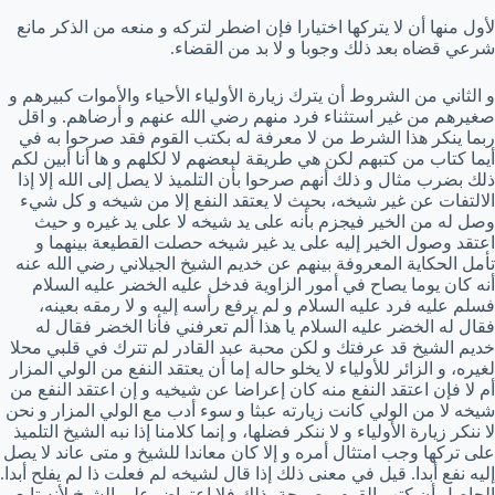
لأول منها أن لا يتركها اختيارا فإن اضطر لتركه و منعه من الذكر مانع
شرعي قضاه بعد ذلك وجوبا و لا بد من القضاء.
و الثاني من الشروط أن يترك زيارة الأولياء الأحياء والأموات كبيرهم و
صغيرهم من غير استثناء فرد منهم رضي الله عنهم و أرضاهم. و اقل
ربما ينكر هذا الشرط من لا معرفة له بكتب القوم فقد صرحوا به في
أيما كتاب من كتبهم لكن هي طريقة لبعضهم لا لكلهم و ها أنا أبين لكم
ذلك بضرب مثال و ذلك أنهم صرحوا بأن التلميذ لا يصل إلى الله إلا إذا
الالتفات عن غير شيخه، بحيث لا يعتقد النفع إلا من شيخه و كل شيء
وصل له من الخير فيجزم بأنه على يد شيخه لا على يد غيره و حيث
اعتقد وصول الخير إليه على يد غير شيخه حصلت القطيعة بينهما و
تأمل الحكاية المعروفة بينهم عن خديم الشيخ الجيلاني رضي الله عنه
أنه كان يوما يصاح في أمور الزاوية فدخل عليه الخضر عليه السلام
فسلم عليه فرد عليه السلام و لم يرفع رأسه إليه و لا رمقه بعينه،
فقال له الخضر عليه السلام يا هذا ألم تعرفني فأنا الخضر فقال له
خديم الشيخ قد عرفتك و لكن محبة عبد القادر لم تترك في قلبي محلا
لغيره، و الزائر للأولياء لا يخلو حاله إما أن يعتقد النفع من الولي المزار
أم لا فإن اعتقد النفع منه كان إعراضا عن شيخيه و إن اعتقد النفع من
شيخه لا من الولي كانت زيارته عبثا و سوء أدب مع الولي المزار و نحن
لا ننكر زيارة الأولياء و لا ننكر فضلها، و إنما كلامنا إذا نبه الشيخ التلميذ
على تركها وجب امتثال أمره و إلا كان معاندا للشيخ و متى عاند لا يصل
إليه نفع أبدا. قيل في معنى ذلك إذا قال لشيخه لم فعلت ذا لم يفلح أبدا.
الحاصل أن كتب القوم مصرحة بذلك فلا اعتراض على الشيخ لأنه تابع