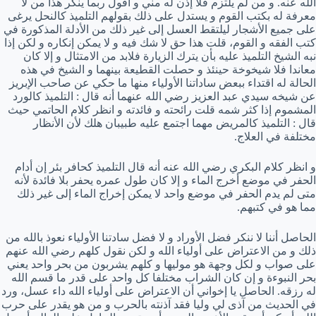
الله عنه. و من لم يلتزم فلا إذن له مني و أقول ربما ينكر هذا من لا
معرفة له بكتب القوم و يستدل على ذلك بقولهم التلميذ كالنحل يرغى
على جميع الأشجار ليلتقط العسل إلى غير ذلك من الأدلة المذكورة في
كتب الفقه و القوم، قلت هذا حق لا شك فيه و لا يمكن إنكاره و لكن إذا
نبه الشيخ التلميذ عليه بأن يترك الزيارة فلابد من الامتثال و إلا كان
معاندا فلا شيخوخة حينئذ و حصلت القطيعة بينهما و الشيخ في هذه
الحالة له اقتداء ببعض ساداتنا الأولياء منها ما حكي عن صاحب الإبريز
عن شيخه سيدي عبد العزيز رضي الله عنهما أنه قال : التلميذ كالورد
المشموم إذا كثر شمه قلت رائحته و فائدته و انظر كلام الحاتمي حيث
قال : التلميذ كالمريض مهما اجتمع عليه طبيبان هلك لأن الأنظار
مختلفة في العلاج.
و انظر كلام البكري رضي الله عنه أنه قال التلميذ كحافر بئر إن أدام
الحفر في موضع أخرج الماء و إلا كان طول عمره يحفر بلا فائدة لأنه
متى لم يدم الحفر في موضع واحد لا يمكن إخراج الماء إلى غير ذلك
مما هو في كتبهم.
الحاصل أننا لا ننكر فضل الأوراد و لا فضل سادتنا الأولياء نعوذ بالله من
ذلك و من الاعتراض على أولياء الله و لكن نقول كلهم رضي الله عنهم
على صواب و لكل وجهة هو موليها و كلهم يشربون من بحر واحد يعني
بحر النبوءة و إن كان الشراب مختلفا كل واحد على قدر ما قسم الله
له رزقه. الحاصل يا إخواني أن الاعتراض على أولياء الله داء عسل، ورد
في الحديث من آذى لي وليا فقد آذنته بالحرب و من هو يقدر على حرب