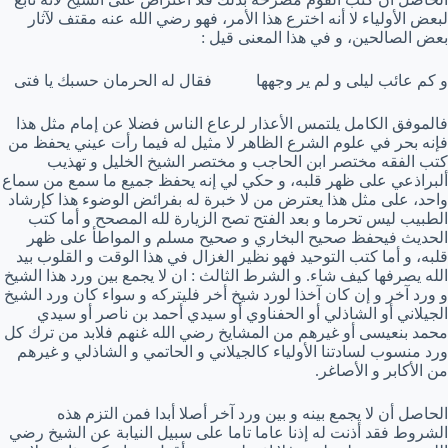
لبعض الأولياء لا أنه اخترع هذا الأمر، فهو رضي الله عنه مقتف لآثار
بعض الصالحين، و في هذا المعنى قيل :
و كم عائب ليلى و لم ير وجهها فقال له الحرمان حسبك يا فتى
فالموفق الكامل يلتمس الأعذار لرعاع الناس فضلا عن إمام مثل هذا
فإنه بحر في علوم الشرع الظاهر لا مثيل له فيما رأت عيني يحفظ من
كتب الفقه مختصر ابن الحاجب و مختصر الشيخ الخليل و تهذيب
ألبراذعي على ظهر قلبه، و حكي لي إنه يحفظ جميع ما سمع من سماع
واحد، على مثل هذا يعترض من لا خبرة له بفرائض الوضوء هذا كإرشاد
الطبيب ليس تحرما و بعد الفتح تصح الزيارة لله المصحح و أما كتب
الحديث فيحفظ صحيح البخاري و صحيح مسلم و المواطأ على ظهر
قلبه، و أما كتب التوحيد فهو نظير الغزال في هذا الوقت و القلوب بيد
الله يصرفها كيف شاء. و الشرط الثالث : ان لا يجمع بين ورد هذا الشيخ
و ورد آخر و إن كان آخذا لورد شيخ أخر فليتركه و سواء كان ورد الشيخ
الجيلاني أو الشاذلي أو الحفناوي أو سيدي أحمد بن ناصر أو سيدي
محمد بنعيسى أو غيرهم من المشايخ رضي الله غنهم فلابد من ترك كل
ورد منسوب لسادتنا الأولياء كالجيلاني و الحاتمي و الشاذلي و غيرهم
من الأكابر و الأصاغر.
الحاصل أن لا يجمع بينه و بين ورد آخر أصلا أبدا فمن التزم هذه
الشروط فقد أذنت له إذنا عاما تاما على سبيل النيابة عن الشيخ رضي