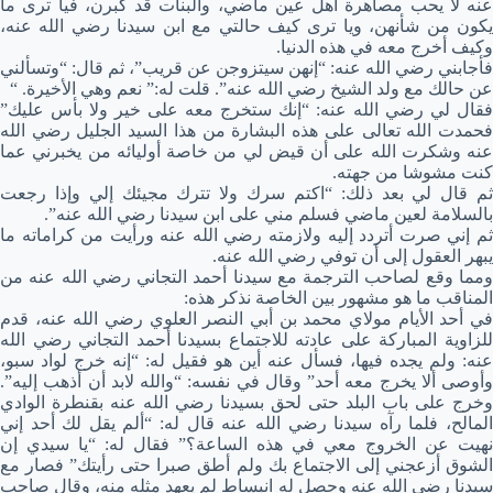
عنه لا يحب مصاهرة أهل عين ماضي، والبنات قد كبرن، فيا ترى ما
يكون من شأنهن، ويا ترى كيف حالتي مع ابن سيدنا رضي الله عنه،
وكيف أخرج معه في هذه الدنيا.
فأجابني رضي الله عنه: “إنهن سيتزوجن عن قريب”، ثم قال: “وتسألني
عن حالك مع ولد الشيخ رضي الله عنه”. قلت له:” نعم وهي الأخيرة. “
فقال لي رضي الله عنه: “إنك ستخرج معه على خير ولا بأس عليك”
فحمدت الله تعالى على هذه البشارة من هذا السيد الجليل رضي الله
عنه وشكرت الله على أن قيض لي من خاصة أوليائه من يخبرني عما
كنت مشوشا من جهته.
ثم قال لي بعد ذلك: “اكتم سرك ولا تترك مجيئك إلي وإذا رجعت
بالسلامة لعين ماضي فسلم مني على ابن سيدنا رضي الله عنه”.
ثم إني صرت أتردد إليه ولازمته رضي الله عنه ورأيت من كراماته ما
يبهر العقول إلى أن توفي رضي الله عنه.
ومما وقع لصاحب الترجمة مع سيدنا أحمد التجاني رضي الله عنه من
المناقب ما هو مشهور بين الخاصة نذكر هذه:
في أحد الأيام مولاي محمد بن أبي النصر العلوي رضي الله عنه، قدم
للزاوية المباركة على عادته للاجتماع بسيدنا أحمد التجاني رضي الله
عنه: ولم يجده فيها، فسأل عنه أين هو فقيل له: “إنه خرج لواد سبو،
وأوصى ألا يخرج معه أحد” وقال في نفسه: “والله لابد أن أذهب إليه”.
وخرج على باب البلد حتى لحق بسيدنا رضي الله عنه بقنطرة الوادي
المالح، فلما رآه سيدنا رضي الله عنه قال له: “ألم يقل لك أحد إني
نهيت عن الخروج معي في هذه الساعة؟” فقال له: “يا سيدي إن
الشوق أزعجني إلى الاجتماع بك ولم أطق صبرا حتى رأيتك” فصار مع
سيدنا رضي الله عنه وحصل له انبساط لم يعهد مثله منه، وقال صاحب