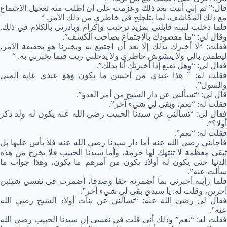
قال:” ثم إني أتيت بعد ذلك وعزمت على أن أطلب منه تعجيل الاجتماع
مع ذلك المكاشف، لما يتلجلج في خاطري من ذلك الأمر. “
فلما دخلت لبيته قابلني بمزيد ترحيب وإكرام وبادرني بالكلام في ذلك.
وقال لي: “ما مقصودك بالاجتماع بصاحب الكشف”.
فقلت: “لا أخبرك بذلك إلا بعد أن اجتمع به ويخبرنا هو بحقيقة الأمر،
ليطمئن بالي ولا يتشوش خاطري ولا يدخلني ريب فيما يخبرني به. “
فقال لي: “وهل تقنع إذا أخبرتك أنا بذلك”.
فقلت له: ” هذا عندي من أحسن ما يكون وهو عندي غاية المنى
والسول”.
قال لي: “تسألني عن دار الشيخ من أمر العدو”.
فقلت له: “نعم، وبقي لي شيء آخر”.
فقال لي: “تسألني عن سيدنا الحبيب رضي الله عنه يكون له ولد ذكر
أولا؟”.
فقلت له: “نعم”.
فأجابني رضي الله عنه أما دار سيدنا رضي الله عنه فلا بأس عليها بل
تبقى معظمة لا تنتهك لها حرمة، وأما سيدنا الحبيب فلا يخرج من هذه
الدنيا حتى يكون له أولاد يكون من أمرهم ما يكون، وهذا جواب ما
سألت عنه”.
فلما رأيته أخبرني بما أضمرته حقا وصدقا، أضمرت في نفسي شيئين
آخرين، وقلت له: يا سيدي بقي لي شيء آخر”.
فقال لي رضي الله عنه: “تسألني عن بنات أولاد الشيخ رضي الله
عنه”.
فقلت له: “نعم” وذلك أني قلت في نفسي إن سيدنا الحبيب رضي الله