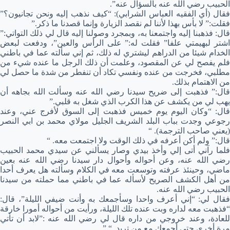
الحبيب رضي الله عنه بالسؤال عنه”.
فقال (أي الفقيه العباس الشرابي): “كيف نذهب إليه ونحن تجانيون؟”
فقلت:” لا بأس بهذا لأننا لم نقصد الزيارة وإنما قصدنا ما ذكر.”
قال: فذهبنا إليه واجتمعنا به، وبمجرد وصولنا إليه قال لي ذلك التواتي:”
اشتر لبهيمتي علفا” فقلت له:” على الرأس والعين”، ودفعت لبعض
الخدام شيئا من الدراهم ليشتري له ذلك، ثم إني سألته عما في باطني
فلم يفصح لي عن المقصود، وعلمت أن ذلك الرجل ما عنده شيء من
مطلبي، فخرجت من عنده ونفسي تكاد أن تنفطر من شدة ما حصل لي
من الاهتمام بذلك.
قال:” فذهبت إلى ضريح سيدنا رضي الله عنه وسألت الله بجاهه أن
يهب لي من يكشف عن هذا الكرب الذي شغل به قلبي.”
قال: “وكان اليوم يوم خميس فذهبت إلى السوق لأفرج عني، وعند
رجوعي وجدت بباب البلد الشريف الجليل مولاي محمد بن ابي النصر
(يعني صاحب الترجمة). “
قال:” ولم أكن أعرفه في ذلك الوقت ولا اجتمعت معه. “
فلما رآني أتى إلي وأخذ بيدي وصار يسألني عن سيدي محمد الحبيب
رضي الله عنه، وعن أحواله وأحوال دار سيدنا رضي الله عنه بعين
ماضي، وحينئذ عرفته وتوسعت معه في الكلام وسألته هل يعرف أحدا
من أهل الكشف الصريح لأسأله عما في باطني مما حملته من سيدنا
الحبيب رضي الله عنه.
فقال لي: “إني أعرف واحدا وسأجمعك به وأنت ضيفي الليلة”، قال:
“فذهبت معه لداره وبت عنده تلك الليلة، ورأيت من أحواله أمورا خارقة
للعادة، وعند خروجي من داره قال لي رضي الله عنه :”لابد أن تأتي
مرة أخرى حتى أجمعك مع من تريد. “.”