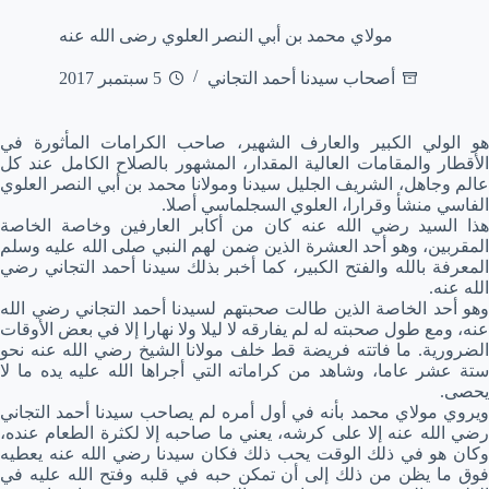
مولاي محمد بن أبي النصر العلوي رضى الله عنه
أصحاب سيدنا أحمد التجاني
5 سبتمبر 2017
هو الولي الكبير والعارف الشهير، صاحب الكرامات المأثورة في
الأقطار والمقامات العالية المقدار، المشهور بالصلاح الكامل عند كل
عالم وجاهل، الشريف الجليل سيدنا ومولانا محمد بن أبي النصر العلوي
الفاسي منشأ وقرارا، العلوي السجلماسي أصلا.
هذا السيد رضي الله عنه كان من أكابر العارفين وخاصة الخاصة
المقربين، وهو أحد العشرة الذين ضمن لهم النبي صلى الله عليه وسلم
المعرفة بالله والفتح الكبير، كما أخبر بذلك سيدنا أحمد التجاني رضي
الله عنه.
وهو أحد الخاصة الذين طالت صحبتهم لسيدنا أحمد التجاني رضي الله
عنه، ومع طول صحبته له لم يفارقه لا ليلا ولا نهارا إلا في بعض الأوقات
الضرورية. ما فاتته فريضة قط خلف مولانا الشيخ رضي الله عنه نحو
ستة عشر عاما، وشاهد من كراماته التي أجراها الله عليه يده ما لا
يحصى.
ويروي مولاي محمد بأنه في أول أمره لم يصاحب سيدنا أحمد التجاني
رضي الله عنه إلا على كرشه، يعني ما صاحبه إلا لكثرة الطعام عنده،
وكان هو في ذلك الوقت يحب ذلك فكان سيدنا رضي الله عنه يعطيه
فوق ما يظن من ذلك إلى أن تمكن حبه في قلبه وفتح الله عليه في