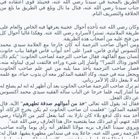
الطريق بالمحبة في سيدنا رضي الله عنه، فحينئذ قوى اعتقاده في
جناب سيدنا رضي الله عنه، فنال ما نال وبلغ في الطريق ما بلغ من
الخلافة والتصريف التام.
وكان رضي الله عنه تأخذه أحوال عجيبة يعرفها فيه الخاص والعام على
طريقة الملامتية، تسترا لأسراره رضي الله عنه. وهكذا غالبا أحوال كل
من فتح عليه من أصحاب هذه الطريقة.
ومن أحوال صاحب الترجمة أنه كان خارجا مع العلامة سيدي محمد
إكنسوس لوادي فاس، فمرا على أحد أبواب فاس فوقفا بباب حانوت
إنسان يبيع الفاكهة، فقال صاحب الترجمة لصاحب الحانوت: “بكم ذاك
الجوز وذاك التمر؟” وأشار إلى شيء وراءه فالتفت ليرى ليناوله منه،
فصار صاحب الترجمة يأخذ مما يليه من غير علم صاحب الحانوت
ويجعل منه في جيبه، وكاد الفقيه المذكور معه أن يذوب حياء، مع علمه
أنه لا يفعل ذلك إلا لأمر رباني.
ثم ترك صاحب الترجمة صاحب الحانوت بعد أن أظهر له انه لم يصلح له
ما أشار إليه، فلما خرجا عن الباب سأله الفقيه سيدي محمد اكنسوس
عن ذلك الفعل.
قال له: يقول الله تعالى “
خذ من أموالهم صدقة تطهرهم
” الآية. قال
الفقيه المذكور: “فعلمت أن صاحب الحانوت لم يكن يخرج الزكاة، أو
أخذ منه ذلك لدفع بلاء كان نازلا به، كما يفعل كثير من الأولياء رضي
الله عنهم، أو غير ذلك مما يقتضيه حال هذا العارف رضي الله عنه”.
ويروي سيدنا العارف بربه مولانا الطاهر أنه رأى يوما والده صاحب
الترجمة رضي الله عنه، جاعلا يده في سنداس مطهرة ينقيها. فقال له:
يا أبت ما هذا؟ فقال له يا بني: إن نفسي كادت أن تهلكني بما تسوله لي