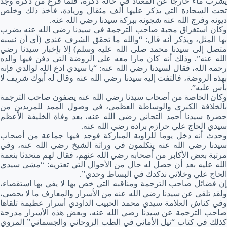
يشرب ماء خارجا عن المعتاد في حالة ذكره، فلما فرغ من ذكره وجد
تحت السجادة التي يذكر عليها ألف مثقال وزيادة، فأخذ ذلك وخلص
ديونه وفرج الله عنه شجونه ببركة سيدنا رضي الله عنه.
وكان استغراق محبة صاحب الترجمة في سيدنا رضي الله عنه يضرب
بها المثل، ويذكر أنه قال: “والله ما تحقق الشرف عندي (أي أن نسبه
متصل إلى سيدنا محمد صلى الله عليه وسلم) إلا بإخبار سيدنا رضي
الله عنه”. وذلك أنه كان مارا معه على الروضة التي دفن فيها والده
رحمه الله، فقال لسيدنا رضي الله عنه: “يا سيدي ادع الله لوالدي فإنه
بهذه الروضة، فالتفت إليه سيدنا رضي الله عنه وقال له أبوك شريف لا
بأس عليه”.
وكان الخاصة من أصحاب سيدنا رضي الله عنه يصفون صاحب الترجمة
بالخلافة الكبرى والوساطة العظمى، في وصول الممد للمريدين من
حضرة سيدنا أحمد التجاني رضي الله عنه، بعد وفاة الخليفة الأعظم
سيدي الحاج علي حرازم برادة رضي الله عنه.
وحدث أنه دخل يوما للزاوية المباركة فوجد فيها جماعة من أصحاب
سيدنا رضي الله عنه يتكلمون في وراثة الشيخ رضي الله عنه، وفي
مرتبة بعض الأكابر من أصحابه رضي الله عنهم، فقال لهم متحدثا بنعمة
الله عليه بعد أن حصل له حال من الأحوال التي تعتريه: “مشى سيدي
الحاج علي وخلاني ندكدك في البساط وحدي”.
إن فضائل صاحب الترجمة ومناقبه التي خص بها لا يفي بها استقصاء،
ولقد تلقى عن سيدنا رضي الله عنه من الأسرار والمعارف ما لا يحصى،
وفي كناش العلامة سيدي محمد الحبيب الداودي أسرار عظيمة تلقاها
صاحب الترجمة عن سيدنا رضي الله عنه، وبعض هذه الأسرار مدرجة
كذلك في كتاب “نيل الأماني في الطب الروحاني والجسماني” المروي