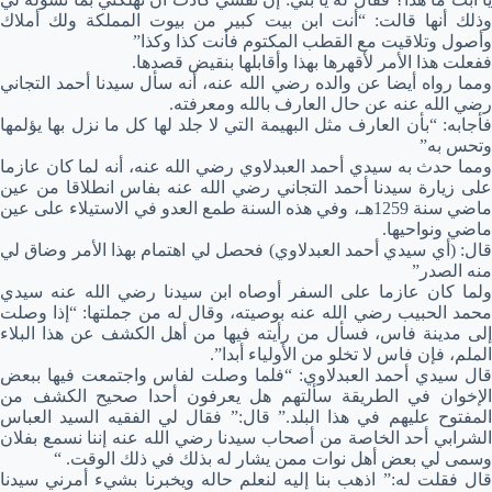
وذلك أنها قالت: “أنت ابن بيت كبير من بيوت المملكة ولك أملاك
وأصول وتلاقيت مع القطب المكتوم فأنت كذا وكذا”
ففعلت هذا الأمر لأقهرها بهذا وأقابلها بنقيض قصدها.
ومما رواه أيضا عن والده رضي الله عنه، أنه سأل سيدنا أحمد التجاني
رضي الله عنه عن حال العارف بالله ومعرفته.
فأجابه: “بأن العارف مثل البهيمة التي لا جلد لها كل ما نزل بها يؤلمها
وتحس به”
ومما حدث به سيدي أحمد العبدلاوي رضي الله عنه، أنه لما كان عازما
على زيارة سيدنا أحمد التجاني رضي الله عنه بفاس انطلاقا من عين
ماضي سنة 1259هـ، وفي هذه السنة طمع العدو في الاستيلاء على عين
ماضي ونواحيها.
قال: (أي سيدي أحمد العبدلاوي) فحصل لي اهتمام بهذا الأمر وضاق لي
منه الصدر”
ولما كان عازما على السفر أوصاه ابن سيدنا رضي الله عنه سيدي
محمد الحبيب رضي الله عنه بوصيته، وقال له من جملتها: “إذا وصلت
إلى مدينة فاس، فسأل من رأيته فيها من أهل الكشف عن هذا البلاء
الملم، فإن فاس لا تخلو من الأولياء أبدا”.
قال سيدي أحمد العبدلاوي: “فلما وصلت لفاس واجتمعت فيها ببعض
الإخوان في الطريقة سألتهم هل يعرفون أحدا صحيح الكشف من
المفتوح عليهم في هذا البلد.” قال:” فقال لي الفقيه السيد العباس
الشرابي أحد الخاصة من أصحاب سيدنا رضي الله عنه إننا نسمع بفلان
وسمى لي بعض أهل نوات ممن يشار له بذلك في ذلك الوقت. “
قال فقلت له:” اذهب بنا إليه لنعلم حاله ويخبرنا بشيء أمرني سيدنا