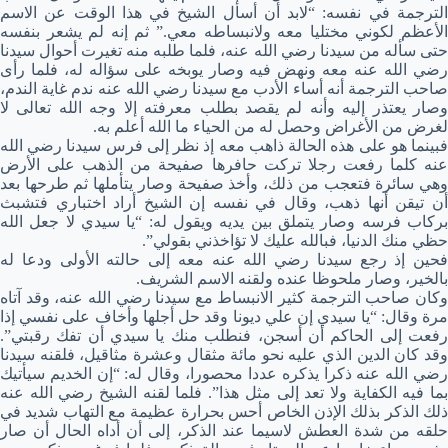
الترجمة في نفسه: “لابد أن أسأل الشيخ في هذا الوقت عن الاسم
الأعظم لكوني مختليا معه ولانبساطه معي.” ثم إنه لم يشعر بنفسه
حتى سأله من سيدنا رضي الله عنه، فلما طلبه منه تغيرت أحوال سيدنا
رضي الله عنه معه ونهض فيه وصار يوبخه على سؤاله له، فلما رأى
صاحب الترجمة أنه أساء الأدب مع سيدنا رضي الله عنه ندم غاية الندم،
وصار يعتذر إليه وأنه لم يقصد بطلب معرفته إلا وجه الله تعالى لا
لغرض من الأغراض وحصل له من الحياء ما الله أعلم به.
فبينما هو على هذه الحالة ذاهب معه إذ نظر إلى فرس سيدنا رضي الله
عنه كلما رفعت رجلا تركت حافرها صفيحة من الذهب على الأرض
وهي سائرة فتعجب من ذلك، وأخذ صفيحة وصار يتأملها ثم طرحها بعد
أن تيقن أنها ذهب، وقال في نفسه إن الشيخ أراد اختباري فتشبث
بركاب فرسه وصار يتملق بين يديه ويقول له: “يا سيدي لا جعل الله
حظي منك الدنيا، فبالله عليك لا تؤاخذني بقولي”.
فحين إذ رجع سيدنا رضي الله عنه معه إلى حالته الأولى ودعا له
بالخير، وصار ملحوظا عنده ولقنه الاسم الشريف.
وكان صاحب الترجمة كثير الانبساط مع سيدنا رضي الله عنه، وقد آتاه
مرة وقال: “يا سيدي إن علي ديونا وقد حل أجلها وأخاف على نفسي إذا
رفعت إلى الحاكم أن أسجن، فنطلب منك يا سيدي أن تفك رقبتي”.
وقد كان الدين الذي عليه نحو مائة مثقال وعشرة مثاقيل، فلقنه سيدنا
رضي الله عنه ذكرا يذكره عددا محصورا، وقال له: “إن الخديم سيأتيك
بما فيه الكفاية ولا تعد إلى مثل هذا”. فلما لقنه الشيخ رضي الله عنه
ذلك الذكر بذلك الإذن الخاص أحس بحرارة عظيمة مع التهاب شديد في
حلقه من شدة العطش لاسيما عند الذكر، إلى أن أداه الحال أن صار