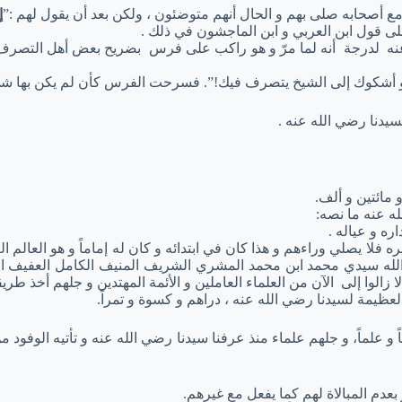
ع أصحابه صلى بهم و الحال أنهم متوضئون ، ولكن بعد أن يقول لهم :”
إ
لى قول ابن العربي و ابن الماجشون في ذلك .
 لدرجة أنه لما مرّ و هو راكب على فرس بضريح بعض أهل التصرف بإذن
أو أشكوك إلى الشيخ يتصرف فيك!”. فسرحت الفرس كأن لم يكن بها ش
يدنا رضي الله عنه .
 مائتين و ألف.
له عنه ما نصه:
اره و عياله .
لا يصلي وراءهم و هذا كان في ابتدائه و كان له إماماً و هو العالم العل
الله سيدي محمد ابن محمد المشري الشريف المنيف الكامل العفيف ا
الوا إلى الآن من العلماء العاملين و الأئمة المهتدين و جلهم أخذ طري
العظيمة لسيدنا رضي الله عنه ، دراهم و كسوة و تمراً.
اً و علماً، و جلهم علماء منذ عرفنا سيدنا رضي الله عنه و تأتيه الوفود
بعدم المبالاة لهم كما يفعل مع غيرهم.