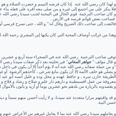
و لهذا كان رضي الله عنه إذا كان فرضه التيمم و حضرت الصلاة و هو م
فلا ينكر على من اجتمع إلى غيره و من صلى معه أقره على فعله بناء ع
و كان صاحب الترجمة قوي الحال في المحبة لجنب سيدنا رضي الله عنه
فساخت بعض قوائم فرسه في الأرض .
فالتفت إلى صاحب ذلك الضريح وقال له:” و الله ، حتى تسرح فرسي 
وهذا من غرائب أوصاف المحبة التي كان يكنها إبن المشري رحمه الله لس
توفي صاحب الترجمة رضي الله عنه في الصحراء سنة أربع و عشرين و
و قال مؤلف ”
جواهر المعاني
” في تحليته بعد ذكر صفات سيدنا رضي ال
“و من جملة صفاته رضي الله عنه أنه لا يؤم أحداً إلا أن يكون في داخل د
و يصلي هو خلف الأئمة إلا أن يكون مانع شرعي ، كأخذهم الرشوة أو غيره ف
الطريقة خازن سره ، و حافظ عهده و محل وده و خليل أنسه أبو عبد 
معروفة من عمل اقسمطينة و دارهم دار علم و صلاح و رشاد و فلاح و لا ز
و يقصدونه بالزيارة من بلدهم نحو عشرين يوماً أو أزيد و يأتون بالأموال 
و قد وافيتهم مرارا متعددة عند سيدنا، و لا رأيت أحسن منهم سمتاً و دين
حسن النية.
و يعاملهم سيدنا رضي الله عنه بما لا يعامل غيرهم من الأعراض عنهم و 