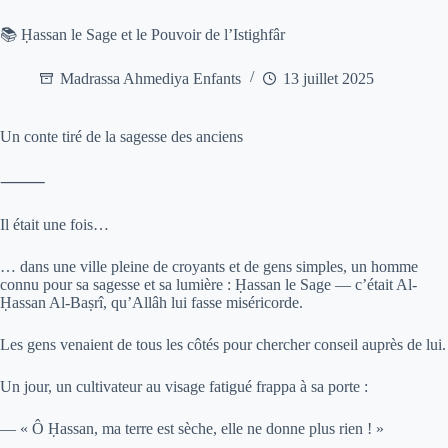
📚 Ḥassan le Sage et le Pouvoir de l’Istighfâr
Madrassa Ahmediya Enfants
13 juillet 2025
Un conte tiré de la sagesse des anciens
⸻
Il était une fois…
… dans une ville pleine de croyants et de gens simples, un homme
connu pour sa sagesse et sa lumière : Ḥassan le Sage — c’était Al-
Ḥassan Al-Baṣrî, qu’Allâh lui fasse miséricorde.
Les gens venaient de tous les côtés pour chercher conseil auprès de lui.
Un jour, un cultivateur au visage fatigué frappa à sa porte :
— « Ô Ḥassan, ma terre est sèche, elle ne donne plus rien ! »