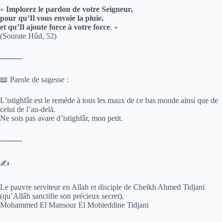
«
Implorez le pardon de votre Seigneur,
pour qu’Il vous envoie la pluie,
et qu’Il ajoute force à votre force
. »
(Sourate Hûd, 52)
⸻
📖 Parole de sagesse :
L’istighfâr est le remède à tous les maux de ce bas monde ainsi que de
celui de l’au-delà.
Ne sois pas avare d’istighfâr, mon petit.
⸻
✍️
Le pauvre serviteur en Allah et disciple de Cheikh Ahmed Tidjani
(qu’Allâh sanctifie son précieux secret),
Mohammed El Mansour El Mohieddine Tidjani