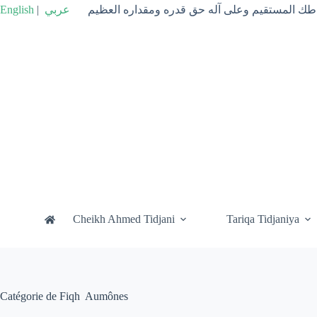
Passer
English
|
عربي
راطك المستقيم وعلى آله حق قدره ومقداره العظيم
au
contenu
Cheikh Ahmed Tidjani
Tariqa Tidjaniya
Catégorie de Fiqh
Aumônes