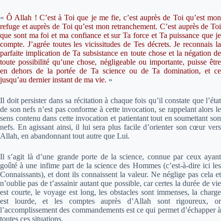
«
Ô Allah ! C’est à Toi que je me fie, c’est auprès de Toi qu’est mon
refuge et auprès de Toi qu’est mon retranchement. C’est auprès de Toi
que sont ma foi et ma confiance et sur Ta force et Ta puissance que je
compte. J’agrée toutes les vicissitudes de Tes décrets. Je reconnais la
parfaite implication de Ta subsistance en toute chose et la négation de
toute possibilité qu’une chose, négligeable ou importante, puisse être
en dehors de la portée de Ta science ou de Ta domination, et ce
jusqu’au dernier instant de ma vie.
»
Il doit persister dans sa récitation à chaque fois qu’il constate que l’état
de son nefs n’est pas conforme à cette invocation, se rappelant alors le
sens contenu dans cette invocation et patientant tout en soumettant son
nefs. En agissant ainsi, il lui sera plus facile d’orienter son cœur vers
Allah, en abandonnant tout autre que Lui.
Il s’agit là d’une grande porte de la science, connue par ceux ayant
goûté à une infime part de la science des Hommes (c’est-à-dire ici les
Connaissants), et dont ils connaissent la valeur. Ne néglige pas cela et
n’oublie pas de t’assainir autant que possible, car certes la durée de vie
est courte, le voyage est long, les obstacles sont immenses, la charge
est lourde, et les comptes auprès d’Allah sont rigoureux, or
l’accomplissement des commandements est ce qui permet d’échapper à
toutes ces situations.