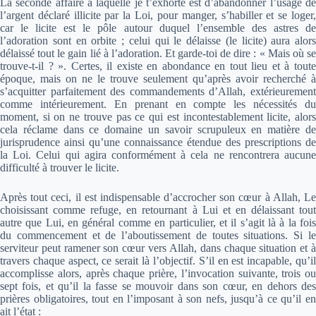
La seconde affaire à laquelle je t’exhorte est d’abandonner l’usage de
l’argent déclaré illicite par la Loi, pour manger, s’habiller et se loger,
car le licite est le pôle autour duquel l’ensemble des astres de
l’adoration sont en orbite ; celui qui le délaisse (le licite) aura alors
délaissé tout le gain lié à l’adoration. Et garde-toi de dire : « Mais où se
trouve-t-il ? ». Certes, il existe en abondance en tout lieu et à toute
époque, mais on ne le trouve seulement qu’après avoir recherché à
s’acquitter parfaitement des commandements d’Allah, extérieurement
comme intérieurement. En prenant en compte les nécessités du
moment, si on ne trouve pas ce qui est incontestablement licite, alors
cela réclame dans ce domaine un savoir scrupuleux en matière de
jurisprudence ainsi qu’une connaissance étendue des prescriptions de
la Loi. Celui qui agira conformément à cela ne rencontrera aucune
difficulté à trouver le licite.
Après tout ceci, il est indispensable d’accrocher son cœur à Allah, Le
choisissant comme refuge, en retournant à Lui et en délaissant tout
autre que Lui, en général comme en particulier, et il s’agit là à la fois
du commencement et de l’aboutissement de toutes situations. Si le
serviteur peut ramener son cœur vers Allah, dans chaque situation et à
travers chaque aspect, ce serait là l’objectif. S’il en est incapable, qu’il
accomplisse alors, après chaque prière, l’invocation suivante, trois ou
sept fois, et qu’il la fasse se mouvoir dans son cœur, en dehors des
prières obligatoires, tout en l’imposant à son nefs, jusqu’à ce qu’il en
ait l’état :