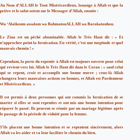
Au Nom d’ALLAH le Tout Miséricordieux, louange à Allah et que la
prière et le salut soient sur le Messager d’Allah, ensuite :
Wa ‘Alaïkoum assalam wa RahmatouALLAH wa Barakatouhou.
Le Zina est un péché abominable. Allah le Très Haut dit : « Et
n’approchez point la fornication. En vérité, c’est une turpitude et quel
mauvais chemin ! »
Cependant, la porte du repentir à Allah est toujours ouverte pour celui
qui revient vers lui. Allah le Très Haut dit dans le Coran : « sauf celui
qui se repent, croit et accomplit une bonne œuvre ; ceux-là Allah
changera leurs mauvaises actions en bonnes, et Allah est Pardonneur
et Miséricordieux. »
Il est permis à deux personnes qui ont commis la fornication de se
marier si elles se sont repenties et ont mis une bonne intention pour
réparer le passé. Ils peuvent se réunir par un mariage légitime après
le passage de la période de viduité pour la femme.
S’ils placent une bonne intention et se repentent sincèrement, alors
Allah va les aider et va leur faciliter le chemin du bien.