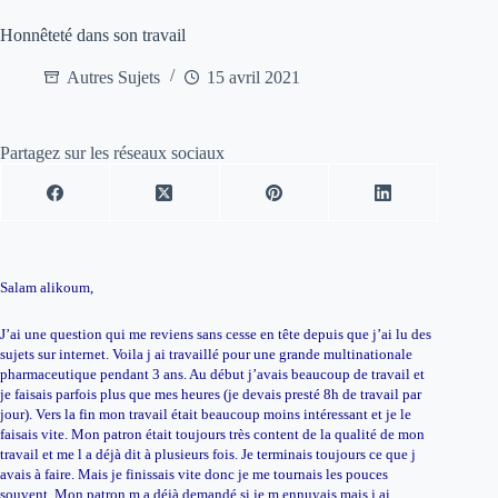
Honnêteté dans son travail
Autres Sujets
15 avril 2021
Partagez sur les réseaux sociaux
Salam alikoum,
J’ai une question qui me reviens sans cesse en tête depuis que j’ai lu des
sujets sur internet. Voila j ai travaillé pour une grande multinationale
pharmaceutique pendant 3 ans. Au début j’avais beaucoup de travail et
je faisais parfois plus que mes heures (je devais presté 8h de travail par
jour). Vers la fin mon travail était beaucoup moins intéressant et je le
faisais vite. Mon patron était toujours très content de la qualité de mon
travail et me l a déjà dit à plusieurs fois. Je terminais toujours ce que j
avais à faire. Mais je finissais vite donc je me tournais les pouces
souvent. Mon patron m a déjà demandé si je m ennuyais mais j ai