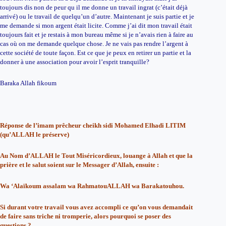
toujours dis non de peur qu il me donne un travail ingrat (c’était déjà
arrivé) ou le travail de quelqu’un d’autre. Maintenant je suis partie et je
me demande si mon argent était licite. Comme j’ai dit mon travail était
toujours fait et je restais à mon bureau même si je n’avais rien à faire au
cas où on me demande quelque chose. Je ne vais pas rendre l’argent à
cette société de toute façon. Est ce que je peux en retirer un partie et la
donner à une association pour avoir l’esprit tranquille?
Baraka Allah fikoum
Réponse de l’imam prêcheur cheikh sidi Mohamed Elhadi LITIM
(qu’ALLAH le préserve)
Au Nom d’ALLAH le Tout Miséricordieux, louange à Allah et que la
prière et le salut soient sur le Messager d’Allah, ensuite :
Wa ‘Alaïkoum assalam wa RahmatouALLAH wa Barakatouhou.
Si durant votre travail vous avez accompli ce qu’on vous demandait
de faire sans triche ni tromperie, alors pourquoi se poser des
questions ?