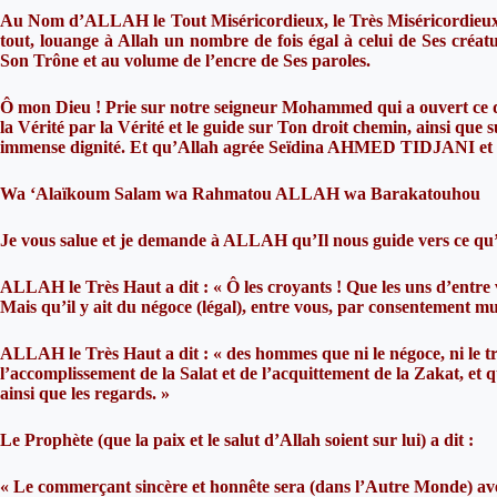
Au Nom d’ALLAH le Tout Miséricordieux, le Très Miséricordieu
tout, louange à Allah un nombre de fois égal à celui de Ses créat
Son Trône et au volume de l’encre de Ses paroles.
Ô mon Dieu ! Prie sur notre seigneur Mohammed qui a ouvert ce qui é
la Vérité par la Vérité et le guide sur Ton droit chemin, ainsi que s
immense dignité. Et qu’Allah agrée Seïdina AHMED TIDJANI et 
Wa ‘Alaïkoum Salam wa Rahmatou ALLAH wa Barakatouhou
Je vous salue et je demande à ALLAH qu’Il nous guide vers ce qu’I
ALLAH le Très Haut a dit : « Ô les croyants ! Que les uns d’entre 
Mais qu’il y ait du négoce (légal), entre vous, par consentement mu
ALLAH le Très Haut a dit : « des hommes que ni le négoce, ni le tro
l’accomplissement de la Salat et de l’acquittement de la Zakat, et
ainsi que les regards. »
Le Prophète (que la paix et le salut d’Allah soient sur lui) a dit :
« Le commerçant sincère et honnête sera (dans l’Autre Monde) avec 