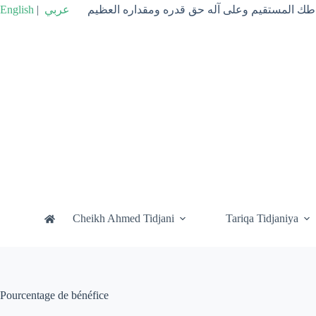
Passer
English
|
عربي
راطك المستقيم وعلى آله حق قدره ومقداره العظيم
au
contenu
Cheikh Ahmed Tidjani
Tariqa Tidjaniya
Pourcentage de bénéfice