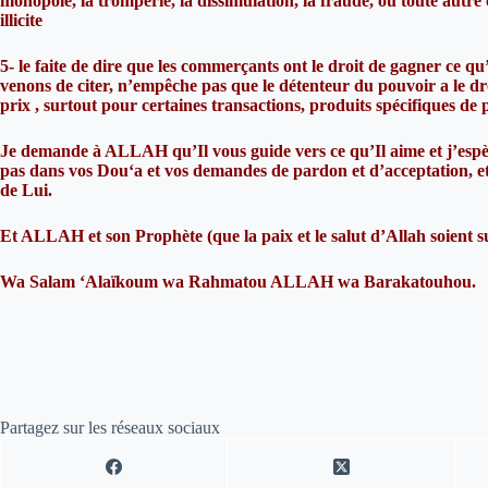
monopole, la tromperie, la dissimulation, la fraude, ou toute autre 
illicite
5- le faite de dire que les commerçants ont le droit de gagner ce qu
venons de citer, n’empêche pas que le détenteur du pouvoir a le dr
prix , surtout pour certaines transactions, produits spécifiques de 
Je demande à ALLAH qu’Il vous guide vers ce qu’Il aime et j’espère
pas dans vos Dou‘a et vos demandes de pardon et d’acceptation, 
de Lui.
Et ALLAH et son Prophète (que la paix et le salut d’Allah soient su
Wa Salam ‘Alaïkoum wa Rahmatou ALLAH wa Barakatouhou.
Partagez sur les réseaux sociaux