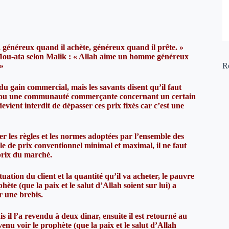
généreux quand il achète, généreux quand il prête. »
Mou-ata selon Malik : « Allah aime un homme généreux
 »
R
 du gain commercial, mais les savants disent qu’il faut
voir, ou une communauté commerçante concernant un certain
vient interdit de dépasser ces prix fixés car c’est une
cter les règles et les normes adoptées par l’ensemble des
 de prix conventionnel minimal et maximal, il ne faut
 prix du marché.
uation du client et la quantité qu’il va acheter, le pauvre
ète (que la paix et le salut d’Allah soient sur lui) a
r une brebis.
il l’a revendu à deux dinar, ensuite il est retourné au
enu voir le prophète (que la paix et le salut d’Allah