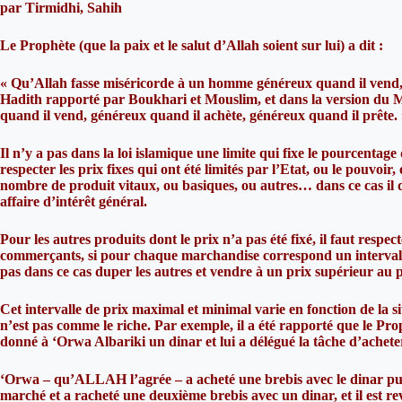
par Tirmidhi, Sahih
Le Prophète (que la paix et le salut d’Allah soient sur lui) a dit :
« Qu’Allah fasse miséricorde à un homme généreux quand il vend, 
Hadith rapporté par Boukhari et Mouslim, et dans la version du 
quand il vend, généreux quand il achète, généreux quand il prête.
Il n’y a pas dans la loi islamique une limite qui fixe le pourcentage
respecter les prix fixes qui ont été limités par l’Etat, ou le pou
nombre de produit vitaux, ou basiques, ou autres… dans ce cas il de
affaire d’intérêt général.
Pour les autres produits dont le prix n’a pas été fixé, il faut respe
commerçants, si pour chaque marchandise correspond un intervalle
pas dans ce cas duper les autres et vendre à un prix supérieur au
Cet intervalle de prix maximal et minimal varie en fonction de la sit
n’est pas comme le riche. Par exemple, il a été rapporté que le Proph
donné à ‘Orwa Albariki un dinar et lui a délégué la tâche d’achete
‘Orwa – qu’ALLAH l’agrée – a acheté une brebis avec le dinar puis 
marché et a racheté une deuxième brebis avec un dinar, et il est rev