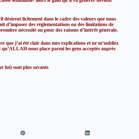
chose semblable- alors le gain qu’il va générer devient
’il désirent licitement dans le cadre des valeurs que nous
oit d’imposer des règlementations ou des limitations de
première nécessité ou pour des raisons d’intérêt générale.
 que j’ai été clair dans mes explications et ne m’oubliez
et qu’ALLAH nous place parmi les gens acceptés auprès
r lui) sont plus savants