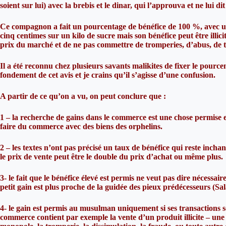
soient sur lui) avec la brebis et le dinar, qui l’approuva et ne lui dit
Ce compagnon a fait un pourcentage de bénéfice de 100 %, avec un
cinq centimes sur un kilo de sucre mais son bénéfice peut être illici
prix du marché et de ne pas commettre de tromperies, d’abus, de tr
Il a été reconnu chez plusieurs savants malikites de fixer le pource
fondement de cet avis et je crains qu’il s’agisse d’une confusion.
A partir de ce qu’on a vu, on peut conclure que :
1 – la recherche de gains dans le commerce est une chose permise e
faire du commerce avec des biens des orphelins.
2 – les textes n’ont pas précisé un taux de bénéfice qui reste inch
le prix de vente peut être le double du prix d’achat ou même plus.
3- le fait que le bénéfice élevé est permis ne veut pas dire nécessair
petit gain est plus proche de la guidée des pieux prédécesseurs (Sala
4- le gain est permis au musulman uniquement si ses transactions sont
commerce contient par exemple la vente d’un produit illicite – une 