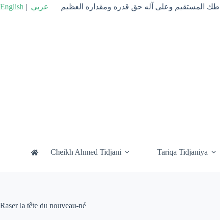
Passer
English
|
عربي
راطك المستقيم وعلى آله حق قدره ومقداره العظيم
au
contenu
Cheikh Ahmed Tidjani
Tariqa Tidjaniya
Raser la tête du nouveau-né