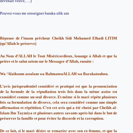
devenait veuve, …)
Pouvez-vous me renseigner baraka ufik um
Réponse de l’imam prêcheur Cheikh Sidi Mohamed Elhadi LITIM
(qu’Allah le préserve)
Au Nom d’ALLAH le Tout Miséricordieux, louange à Allah et que la
prière et le salut soient sur le Messager d’Allah, ensuite :
Wa ‘Alaïkoum assalam wa RahmatouALLAH wa Barakatouhou.
L’avis jurisprudentiel considéré et pratiqué est que la prononciation
de la formule de la répudiation trois fois dans la même assise est
considéré comme un seul divorce. Et même si le mari répète plusieurs
fois sa formulation de divorce, cela sera considéré comme une simple
affirmation et répétition. C’est cet avis qui a été choisi par Cheikh al-
Islam Ibn Taymiya et plusieurs autres savants après lui dans le but de
préserver la famille et pour éviter la discorde et la corruption.
De ce fait, si le mari désire se remarier avec son ex-femme, et que la