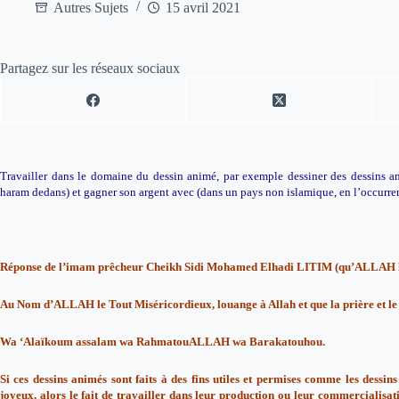
Autres Sujets
15 avril 2021
Partagez sur les réseaux sociaux
Travailler dans le domaine du dessin animé, par exemple dessiner des dessins a
haram dedans) et gagner son argent avec (dans un pays non islamique, en l’occurre
Réponse de l’imam prêcheur Cheikh Sidi Mohamed Elhadi LITIM (qu’ALLAH l
Au Nom d’ALLAH le Tout Miséricordieux, louange à Allah et que la prière et le sa
Wa ‘Alaïkoum assalam wa RahmatouALLAH wa Barakatouhou.
Si ces dessins animés sont faits à des fins utiles et permises comme les dessin
joyeux, alors le fait de travailler dans leur production ou leur commercialisat