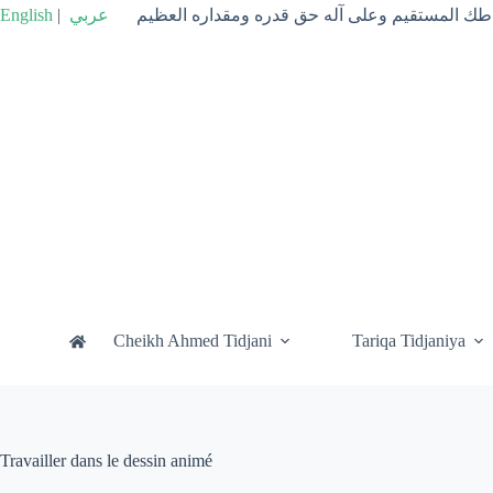
Passer
English
|
عربي
راطك المستقيم وعلى آله حق قدره ومقداره العظيم
au
contenu
Cheikh Ahmed Tidjani
Tariqa Tidjaniya
Travailler dans le dessin animé