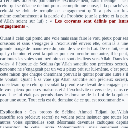
à certaines oraisons particulières exclusivement, sans mélange – car
celui qui se détache de tout pour accomplir une chose, il la parachève-
celui-là se doit de remplir cet engagement qu’il a pris sur lui-
même conformément à la parole du Prophète (que la prière et la paix
d’Allah soient sur lui) :
«
Les croyants sont définis par leur
engagements
»
.
Quant à celui qui prend une voie mais sans faire le vœu pieux pour ses
oraisons et sans s’engager à l’exclusivité envers elle, celui-là a une
grande marge de manœuvre du point de vue de la Loi. De ce fait, celui
qui y chemine et veut la quitter pour en prendre une autre, il le peut,
car toutes les voies sont méritoires et sont des liens vers Allah. Dans les
voies, à l’époque de Seïdina (qu’Allah sanctifie son précieux secret),
personne ne s’engageait par un vœu pieux prit sur lui-même, c’est pour
cette raison que chaque cheminant pouvait la quitter pour une autre s’il
le voulait. Quant à sa voie (qu’Allah sanctifie son précieux secret),
considérant que celui qui voulait la prendre se devait de s’engager par
le vœu pieux pour ses oraisons et à l’exclusivité envers elles, dans ce
cas il ne lui était pas permis dans le domaine de la Loi de la quitter
pour une autre. Tout cela est du domaine de ce qui est recommandé ».
Explication
:
Ces propos de Seïdina Ahmed Tidjani (qu’Allah
sanctifie son précieux secret) ne veulent point insinuer que toutes les
autres voies spirituelles sont désormais devenues caduques depuis
l’apparition de cette Tariqa Mohammediya, mais seulement que