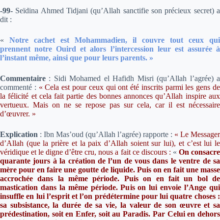
-99-
Seïdina Ahmed Tidjani (qu’Allah sanctifie son précieux secret) 
dit :
«
Notre cachet est Mohammadien, il couvre tout ceux qui
prennent notre Ouird et alors l’intercession leur est assurée à
l’instant même, ainsi que pour leurs parents. »
Commentaire
:
Sidi Mohamed el Hafidh Misri (qu’Allah l’agrée) 
commenté :
«
Cela est pour ceux qui ont été inscrits parmi les gens d
la félicité et cela fait partie des bonnes annonces qu’Allah inspire aux
vertueux. Mais on ne se repose pas sur cela, car il est nécessaire
d’œuvrer.
»
Explication
:
Ibn Mas’oud (qu’Allah l’agrée) rapporte :
« Le Messager
d’Allah (que la prière et la paix d’Allah soient sur lui), et c’est lui le
véridique et le digne d’être cru, nous a fait ce discours :
«
On consacr
quarante jours à la création de l’un de vous dans le ventre de sa
mère pour en faire une goutte de liquide. Puis on en fait une masse
accrochée dans la même période. Puis on en fait un bol de
mastication dans la même période. Puis on lui envoie l’Ange qui
insuffle en lui l’esprit et l’on prédétermine pour lui quatre choses :
sa subsistance, la durée de sa vie, la valeur de son œuvre et sa
prédestination, soit en Enfer, soit au Paradis. Par Celui en dehors