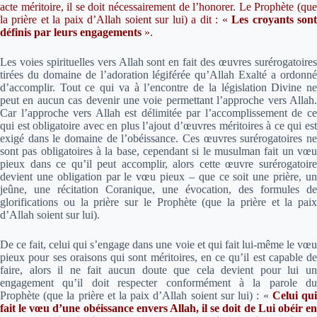
acte méritoire, il se doit nécessairement de l’honorer. Le Prophète (que
la prière et la paix d’Allah soient sur lui) a dit :
«
Les croyants son
définis par leurs engagements
».
Les voies spirituelles vers Allah sont en fait des œuvres surérogatoires
tirées du domaine de l’adoration légiférée qu’Allah Exalté a ordonné
d’accomplir. Tout ce qui va à l’encontre de la législation Divine ne
peut en aucun cas devenir une voie permettant l’approche vers Allah.
Car l’approche vers Allah est délimitée par l’accomplissement de ce
qui est obligatoire avec en plus l’ajout d’œuvres méritoires à ce qui est
exigé dans le domaine de l’obéissance. Ces œuvres surérogatoires ne
sont pas obligatoires à la base, cependant si le musulman fait un vœu
pieux dans ce qu’il peut accomplir, alors cette œuvre surérogatoire
devient une obligation par le vœu pieux – que ce soit une prière, un
jeûne, une récitation Coranique, une évocation, des formules de
glorifications ou la prière sur le Prophète (que la prière et la paix
d’Allah soient sur lui)
.
De ce fait, celui qui s’engage dans une voie et qui fait lui-même le vœu
pieux pour ses oraisons qui sont méritoires, en ce qu’il est capable de
faire, alors il ne fait aucun doute que cela devient pour lui un
engagement qu’il doit respecter conformément à la parole du
Prophète (que la prière et la paix d’Allah soient sur lui) :
«
Celui qu
fait le vœu d’une obéissance envers Allah, il se doit de Lui obéir en