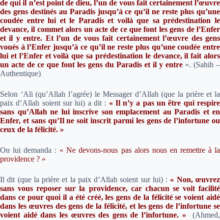
de qui il n’est point de dieu, l’un de vous fait certainement l’œuvre
des gens destinés au Paradis jusqu’à ce qu’il ne reste plus qu’une
coudée entre lui et le Paradis et voilà que sa prédestination le
devance, il commet alors un acte de ce que font les gens de l’Enfer
et il y entre. Et l’un de vous fait certainement l’œuvre des gens
voués à l’Enfer jusqu’à ce qu’il ne reste plus qu’une coudée entre
lui et l’Enfer et voilà que sa prédestination le devance, il fait alors
un acte de ce que font les gens du Paradis et il y entre
»
. (Sahih –
Authentique)
Selon ‘Ali (qu’Allah l’agrée) le Messager d’Allah (que la prière et la
paix d’Allah soient sur lui) a dit :
« Il n’y a pas un être qui respire
sans qu’Allah ne lui inscrive son emplacement au Paradis et en
Enfer, et sans qu’Il ne soit inscrit parmi les gens de l’infortune ou
ceux de la félicité. »
On lui demanda :
«
Ne devons-nous pas alors nous en remettre à l
providence ?
»
Il dit (que la prière et la paix d’Allah soient sur lui)
:
« Non, œuvre
sans vous reposer sur la providence, car chacun se voit facilité
dans ce pour quoi il a été créé, les gens de la félicité se voient aidé
dans les œuvres des gens de la félicité, et les gens de l’infortune se
voient aidé dans les œuvres des gens de l’infortune. »
(Ahmed