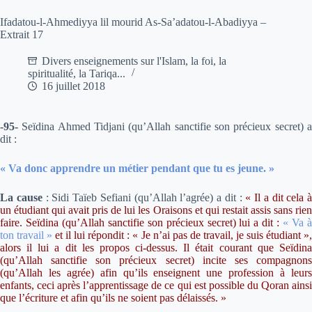
Ifadatou-l-Ahmediyya lil mourid As-Sa’adatou-l-Abadiyya –
Extrait 17
Divers enseignements sur l'Islam, la foi, la
spiritualité, la Tariqa...
16 juillet 2018
-95-
Seïdina Ahmed Tidjani (qu’Allah sanctifie son précieux secret) a
dit :
« Va donc apprendre un métier pendant que tu es jeune. »
La cause
:
Sidi Taïeb Sefiani (qu’Allah l’agrée) a dit :
«
Il a dit cela à
un étudiant qui avait pris de lui les Oraisons et qui restait assis sans rien
faire. Seïdina (qu’Allah sanctifie son précieux secret) lui a dit :
« Va 
ton travail »
et il lui répondit : « Je n’ai pas de travail, je suis étudiant »
alors il lui a dit les propos ci-dessus. Il était courant que Seïdina
(qu’Allah sanctifie son précieux secret) incite ses compagnons
(qu’Allah les agrée) afin qu’ils enseignent une profession à leurs
enfants, ceci après l’apprentissage de ce qui est possible du Qoran ainsi
que l’écriture et afin qu’ils ne soient pas délaissés. »