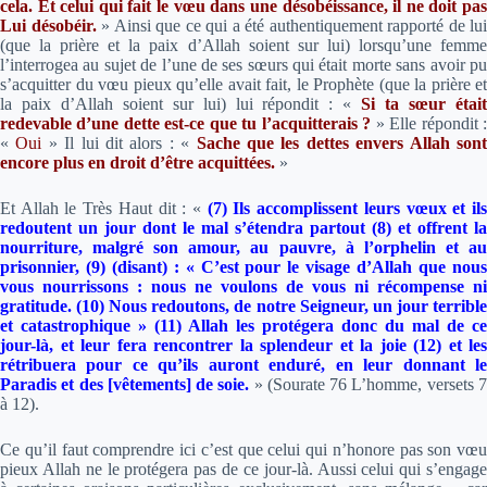
cela. Et celui qui fait le vœu dans une désobéissance, il ne doit pas
Lui désobéir.
»
Ainsi que ce qui a été authentiquement rapporté de lui
(que la prière et la paix d’Allah soient sur lui) lorsqu’une femme
l’interrogea au sujet de l’une de ses sœurs qui était morte sans avoir pu
s’acquitter du vœu pieux qu’elle avait fait, le Prophète (que la prière et
la paix d’Allah soient sur lui) lui répondit :
«
Si ta sœur étai
redevable d’une dette est-ce que tu l’acquitterais ?
»
Elle répondit 
«
Oui
» Il lui dit alors :
«
Sache que les dettes envers Allah son
encore plus en droit d’être acquittées.
»
Et Allah le Très Haut dit :
«
(7) Ils
accomplissent leurs vœux
et il
redoutent un jour dont le mal s’étendra partout (8) et offrent la
nourriture, malgré son amour, au pauvre, à l’orphelin et au
prisonnier, (9) (disant) : « C’est pour le visage d’Allah que nous
vous nourrissons : nous ne voulons de vous ni récompense ni
gratitude. (10) Nous redoutons, de notre Seigneur, un jour terrible
et catastrophique » (11) Allah les protégera donc du mal de ce
jour-là, et leur fera rencontrer la splendeur et la joie (12) et les
rétribuera pour ce qu’ils auront enduré, en leur donnant le
Paradis et des [vêtements] de soie.
» (Sourate 76 L’homme, versets 
à 12).
Ce qu’il faut comprendre ici c’est que celui qui n’honore pas son vœu
pieux Allah ne le protégera pas de ce jour-là. Aussi celui qui s’engage