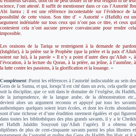
d’éminents savants, dont on ne peut douter ni de leur religion ni de leur
science, l’ont attesté. Il suffit de mentionner dans ce cas l’Autorité Ibn
Abi Jamra ; il est une référence incontestable sur l’évidence de la
possibilité de cette vision. Son titre d’ « Autorité » (Hafidh) est un
argument indéniable sur tous ceux qui n’ont pas ce titre, et ceux qui
contestent cela n’ont aucune preuve convaincante pour rendre cela
impossible.
Les oraisons de la Tariqa se restreignent à la demande de pardon
(Istighfar), à la prière sur le Prophète (que la prière et la paix d’Allah
soient sur lui), à la parole « Il n’y a point d’autre dieu qu’Allah », à
l’évocation, à la lecture du Qoran, à la prière, au jeûne, à l’aumône, à
la lutte contre les passions, à la glorification et la louange.
»
Complément
:
Parmi les références à l’autorité indiscutable au sein de
Gens de la Sunna, et qui, lorsqu’il est cité dans un avis, cela quelle que
soit la discipline, que ce soit dans le domaine de l’exégèse, du Hadith,
de la jurisprudence, de la langue arabe, de la démonstration etc.,
devient alors un argument reconnu et appuyé par tous les savants
authentiques quelques soient leurs écoles, et dont les écrits abondants
sont d’une richesse et d’une érudition rarement égalées et qui figurent
dans toutes les bibliothèques des plus grands savants, il y a le Cheikh
et Hafidh Jalaldin Souyouti (qu’Allah l’agrée). Il a obtenu des
diplômes de plus de cent-cinquante savants parmi les plus illustres et
notamment de l’autorité et maître des Gens du Hadith Ibn Hajr, et il a