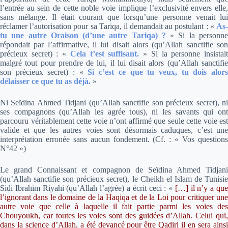
l’entrée au sein de cette noble voie implique l’exclusivité envers elle,
sans mélange. Il était courant que lorsqu’une personne venait lui
réclamer l’autorisation pour sa Tariqa, il demandait au postulant : «
As
tu une autre Oraison (d’une autre Tariqa) ?
» Si la personn
répondait par l’affirmative, il lui disait alors (qu’Allah sanctifie son
précieux secret) : «
Cela t’est suffisant.
» Si la personne insistai
malgré tout pour prendre de lui, il lui disait alors (qu’Allah sanctifie
son précieux secret) : «
Si c’est ce que tu veux, tu dois alor
délaisser ce que tu as déjà.
»
Ni Seïdina Ahmed Tidjani (qu’Allah sanctifie son précieux secret), ni
ses compagnons (qu’Allah les agrée tous), ni les savants qui ont
parcouru véritablement cette voie n’ont affirmé que seule cette voie est
valide et que les autres voies sont désormais caduques, c’est une
interprétation erronée sans aucun fondement. (Cf. : « Vos questions
N°42 »)
Le grand Connaissant et compagnon de Seïdina Ahmed Tidjani
(qu’Allah sanctifie son précieux secret), le Cheikh el Islam de Tunisie
Sidi Ibrahim Riyahi (qu’Allah l’agrée) a écrit ceci :
«
[…] il n’y a qu
l’ignorant dans le domaine de la Haqiqa et de la Loi pour critiquer une
autre voie que celle à laquelle il fait partie parmi les voies des
Chouyoukh, car toutes les voies sont des guidées d’Allah. Celui qui,
dans la science d’Allah, a été devancé pour être Qadiri il en sera ainsi