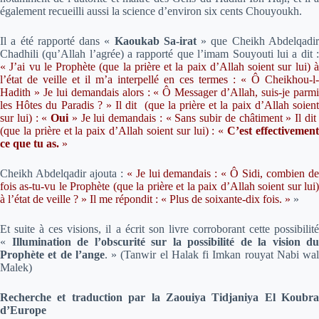
également recueilli aussi la science d’environ six cents Chouyoukh.
Il a été rapporté dans «
Kaoukab Sa-irat
» que Cheikh Abdelqadi
Chadhili (qu’Allah l’agrée) a rapporté que l’imam Souyouti lui a dit :
« J’ai vu le Prophète (que la prière et la paix d’Allah soient sur lui) à
l’état de veille et il m’a interpellé en ces termes : « Ô Cheikhou-l-
Hadith » Je lui demandais alors : « Ô Messager d’Allah, suis-je parmi
les Hôtes du Paradis ? » Il dit (que la prière et la paix d’Allah soient
sur lui) : «
Oui
» Je lui demandais : « Sans subir de châtiment » Il di
(que la prière et la paix d’Allah soient sur lui) : «
C’est effectivemen
ce que tu as.
»
Cheikh Abdelqadir ajouta :
« Je lui demandais : « Ô Sidi, combien d
fois as-tu-vu le Prophète (que la prière et la paix d’Allah soient sur lui)
à l’état de veille ? » Il me répondit : « Plus de soixante-dix fois. »
»
Et suite à ces visions, il a écrit son livre corroborant cette possibilité
«
Illumination de l’obscurité
sur la possibilité de la vision du
Prophète et de l’ange
. »
(
Tanwir el Halak fi Imkan rouyat Nabi wal
Malek
)
Recherche et traduction par la Zaouiya Tidjaniya El Koubra
d’Europe