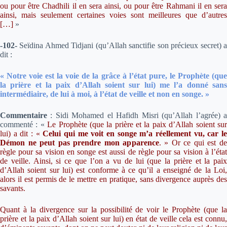
ou pour être Chadhili il en sera ainsi, ou pour être Rahmani il en sera
ainsi, mais seulement certaines voies sont meilleures que d’autres
[…]
»
-102-
Seïdina Ahmed Tidjani (qu’Allah sanctifie son précieux secret) a
dit :
« Notre voie est la voie de la grâce à l’état pure, le Prophète (que
la prière et la paix d’Allah soient sur lui) me l’a donné sans
intermédiaire, de lui à moi, à l’état de veille et non en songe. »
Commentaire
:
Sidi Mohamed el Hafidh Misri (qu’Allah l’agrée) 
commenté : «
Le Prophète (que la prière et la paix d’Allah soient su
lui) a dit :
«
Celui qui me voit en songe m’a réellement vu, car l
Démon ne peut pas prendre mon apparence
. »
Or ce qui est d
règle pour sa vision en songe est aussi de règle pour sa vision à l’état
de veille. Ainsi, si ce que l’on a vu de lui (que la prière et la paix
d’Allah soient sur lui) est conforme à ce qu’il a enseigné de la Loi,
alors il est permis de le mettre en pratique, sans divergence auprès des
savants.
Quant à la divergence sur la possibilité de voir le Prophète (que la
prière et la paix d’Allah soient sur lui) en état de veille cela est connu,