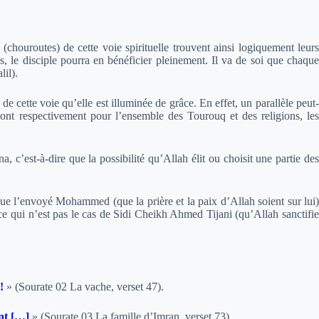
chouroutes) de cette voie spirituelle trouvent ainsi logiquement leurs
is, le disciple pourra en bénéficier pleinement. Il va de soi que chaque
lil).
cette voie qu’elle est illuminée de grâce. En effet, un parallèle peut-
 sont respectivement pour l’ensemble des Tourouq et des religions, les
 c’est-à-dire que la possibilité qu’Allah élit ou choisit une partie des
que l’envoyé Mohammed (que la prière et la paix d’Allah soient sur lui)
, ce qui n’est pas le cas de Sidi Cheikh Ahmed Tijani (qu’Allah sanctifie
 !
» (Sourate 02 La vache, verset 47).
ent […]
» (Sourate 03 La famille d’Imran, verset 73).