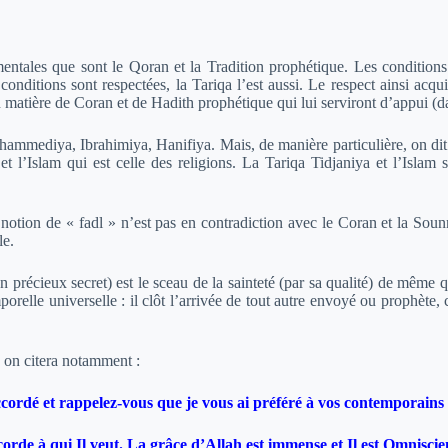
ntales que sont le Qoran et la Tradition prophétique. Les conditions (
onditions sont respectées, la Tariqa l’est aussi. Le respect ainsi acqu
 matière de Coran et de Hadith prophétique qui lui serviront d’appui (da
mediya, Ibrahimiya, Hanifiya. Mais, de manière particulière, on dit de 
et l’Islam qui est celle des religions. La Tariqa Tidjaniya et l’Islam
otion de « fadl » n’est pas en contradiction avec le Coran et la Sounna,
le.
 précieux secret) est le sceau de la sainteté (par sa qualité) de même 
mporelle universelle : il clôt l’arrivée de tout autre envoyé ou prophète
, on citera notamment :
ccordé et rappelez-vous que je vous ai préféré à vos contemporains
accorde à qui Il veut. La grâce d’Allah est immense et Il est Omnisci