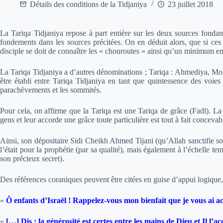
Détails des conditions de la Tidjaniya
23 juillet 2018
La Tariqa Tidjaniya repose à part entière sur les deux sources fondame
fondements dans les sources précitées. On en déduit alors, que si ces c
disciple se doit de connaître les « chouroutes » ainsi qu’un minimum en
La Tariqa Tidjaniya a d’autres dénominations ; Tariqa : Ahmediya, Moham
être établi entre Tariqa Tidjaniya en tant que quintessence des voies 
parachèvements et les sommités.
Pour cela, on affirme que la Tariqa est une Tariqa de grâce (Fadl). La n
gens et leur accorde une grâce toute particulière est tout à fait concevab
Ainsi, son dépositaire Sidi Cheikh Ahmed Tijani (qu’Allah sanctifie son
l’était pour la prophétie (par sa qualité), mais également à l’échelle te
son précieux secret).
Des références coraniques peuvent être citées en guise d’appui logique
«
Ô enfants d’Israël ! Rappelez-vous mon bienfait que je vous ai a
«
[…] Dis : la générosité est certes entre les mains de Dieu et Il l’