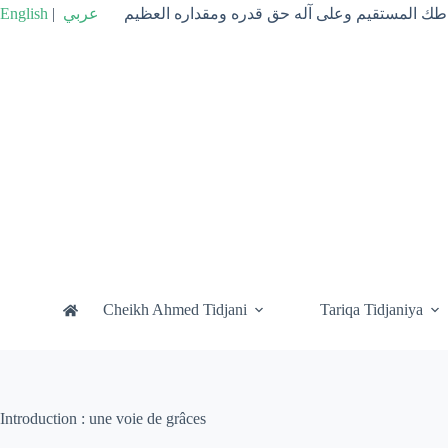
Passer
English
|
عربي
راطك المستقيم وعلى آله حق قدره ومقداره العظيم
au
contenu
Cheikh Ahmed Tidjani
Tariqa Tidjaniya
Introduction : une voie de grâces