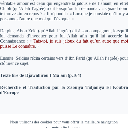
véritable amour est celui qui engendre la jalousie de l’amant, en effet
Chibli (qu’Allah l’agrée) a dit lorsqu’on lui demanda : «
Quand don
te trouves-tu en repos ?
» Il répondit : «
Lorsque je constate qu’il n’y 
personne d’autre que moi qui l’évoque.
»
De plus, Abou Zeïd (qu’Allah l’agrée) dit à son compagnon, lorsqu’il
lui demanda d’invoquer pour lui Allah afin qu’il lui accorde la
Connaissance : «
Tais-toi, je suis jaloux du fait qu’un autre que moi
puisse Le connaître
.
»
Ensuite, Seïdina récita certains vers d’Ibn Farid (qu’Allah l’agrée) pour
clôturer ce sujet.
Texte tiré de
Djawahirou-l-Ma’ani
(p.164)
Recherche et Traduction par la Zaouiya Tidjaniya El Koubra
d’Europe
Copyright © 2026 Tidjaniya |
Mentions Légales
|
Accès
Nous utilisons des cookies pour vous offrir la meilleure navigation
Extranet
sur notre site Internet.