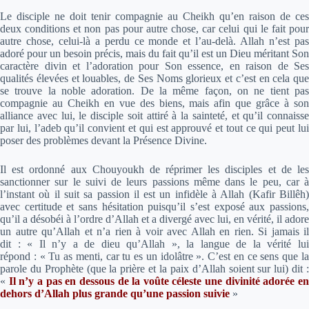
Le disciple ne doit tenir compagnie au Cheikh qu’en raison de ces
deux conditions et non pas pour autre chose, car celui qui le fait pour
autre chose, celui-là a perdu ce monde et l’au-delà. Allah n’est pas
adoré pour un besoin précis, mais du fait qu’il est un Dieu méritant Son
caractère divin et l’adoration pour Son essence, en raison de Ses
qualités élevées et louables, de Ses Noms glorieux et c’est en cela que
se trouve la noble adoration. De la même façon, on ne tient pas
compagnie au Cheikh en vue des biens, mais afin que grâce à son
alliance avec lui, le disciple soit attiré à la sainteté, et qu’il connaisse
par lui, l’adeb qu’il convient et qui est approuvé et tout ce qui peut lui
poser des problèmes devant la Présence Divine.
Il est ordonné aux Chouyoukh de réprimer les disciples et de les
sanctionner sur le suivi de leurs passions même dans le peu, car à
l’instant où il suit sa passion il est un infidèle à Allah (Kafir Billêh)
avec certitude et sans hésitation puisqu’il s’est exposé aux passions,
qu’il a désobéi à l’ordre d’Allah et a divergé avec lui, en vérité, il adore
un autre qu’Allah et n’a rien à voir avec Allah en rien. Si jamais il
dit : « Il n’y a de dieu qu’Allah », la langue de la vérité lui
répond : « Tu as menti, car tu es un idolâtre ». C’est en ce sens que la
parole du Prophète (que la prière et la paix d’Allah soient sur lui) dit :
«
Il n’y a pas en dessous de la voûte céleste une divinité adorée en
dehors d’Allah plus grande qu’une passion suivie
»