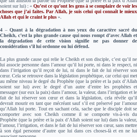
que fait allusion la parole du Prophète (que la prière et la paix d’Allah
soient sur lui) :
«
Qu’est ce qu’ont les gens à se complaire de voir le
choses que j’ai faites. Par Allah, je suis celui qui connaît le mieux
Allah et qui le craint le plus
»
.
4
–
Quant à la dégradation à nos yeux du caractère sacré du
Cheikh, c’est la plus grande cause qui nous rompt d’avec Allah et
la dégradation de cette vision signifie ne pas donner de
considération s’il lui ordonne ou lui défend.
La plus grande cause qui relie le Cheikh et son disciple, c’est qu’il ne
lui associe personne dans l’amour qu’il lui porte, ni dans le respect, ni
dans l’irrigation qu’il reçoit de lui, ni dans le fait de lui réserver son
cœur. Cela se retrouve dans la législation prophétique, car celui qui met
au même niveau le degré du Prophète (que la prière et la paix d’Allah
soient sur lui) avec le degré d’un autre d’entre les prophètes et
messager (sur eux la paix) dans l’amour, la valeur, dans l’irrigation et le
fait de lui réserver son cœur et dans la législation, cela révèle qu’il
devrait mourir en tant que mécréant sauf s’il est préservé par l’amour
qu’Allah lui porte. Tout en sachant cela, sache que le disciple doit se
comporter avec son Cheikh comme il se comporte vis-à-vis du
Prophète (que la prière et la paix d’Allah soient sur lui) dans la valeur,
l’amour, l’irrigation, et dans le fait de lui réserver son cœur, sans mettre
à son égal personne d’autre que lui dans ces choses-là et en ne lui
associant personne.