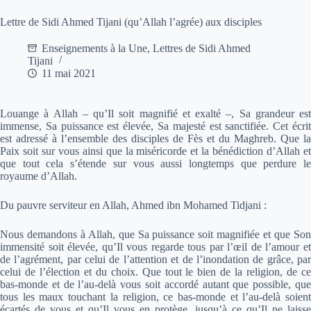
Lettre de Sidi Ahmed Tijani (qu’Allah l’agrée) aux disciples
Enseignements à la Une
,
Lettres de Sidi Ahmed
Tijani
11 mai 2021
Louange à Allah – qu’Il soit magnifié et exalté –, Sa grandeur est
immense, Sa puissance est élevée, Sa majesté est sanctifiée. Cet écrit
est adressé à l’ensemble des disciples de Fès et du Maghreb. Que la
Paix soit sur vous ainsi que la miséricorde et la bénédiction d’Allah et
que tout cela s’étende sur vous aussi longtemps que perdure le
royaume d’Allah.
Du pauvre serviteur en Allah, Ahmed ibn Mohamed Tidjani :
Nous demandons à Allah, que Sa puissance soit magnifiée et que Son
immensité soit élevée, qu’Il vous regarde tous par l’œil de l’amour et
de l’agrément, par celui de l’attention et de l’inondation de grâce, par
celui de l’élection et du choix. Que tout le bien de la religion, de ce
bas-monde et de l’au-delà vous soit accordé autant que possible, que
tous les maux touchant la religion, ce bas-monde et l’au-delà soient
écartés de vous et qu’Il vous en protège, jusqu’à ce qu’Il ne laisse