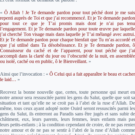
«
Ô Allah ! Je Te demande pardon pour tout péché dont je me suis
repenti auprès de Toi et que j’ai recommencé. Et je Te demande pardon
pour tout ce que je T’ai promis mais dont je n’ai pas tenu
l’engagement. Et je Te demande pardon pour toute œuvre par laquelle
j’ai cherché Ton visage mais dans laquelle je T’ai mélangé avec autrui.
Et je Te demande pardon pour chaque bienfait que Tu m’as accordé et
que j’ai utilisé dans Ta désobéissance. Et je Te demande pardon, ô
Connaisseur du caché et de l’apparent, pour tout péché que j’ai
accompli dans la clarté du jour ou l’obscurité de la nuit, en assemblée
ou isolé, caché ou en public, ô le Bienveillant.
»
Ainsi que l’invocation : «
Ô Celui qui a fait apparaître le beau et cacher
le laid…
»
Recevez la bonne nouvelle que, certes, toute personne qui meurt en
notre amour sera ressuscitée parmi les gens du Salut, quelle que soit sa
situation et tant qu’elle ne se croit pas à l’abri de la ruse d’Allah. De
même, tous ceux ayant adopté notre Ouird seront ressuscités parmi les
gens du Salut, ils entreront au Paradis sans être jugés et sans subir de
châtiment, eux, leurs parents, leurs femmes, leurs enfants mais pas
leurs petits-enfants ; à la condition cependant de croire, de ne pas renier
notre amour et de ne pas se sentir à l’abri de la ruse d’Allah comme