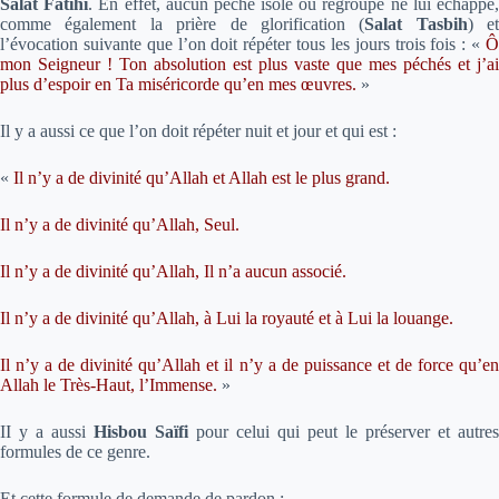
Salat Fatihi
. En effet, aucun péché isolé ou regroupé ne lui échappe
comme également la prière de glorification (
Salat Tasbih
) et
l’évocation suivante que l’on doit répéter tous les jours trois fois : «
Ô
mon Seigneur ! Ton absolution est plus vaste que mes péchés et j’ai
plus d’espoir en Ta miséricorde qu’en mes œuvres.
»
Il y a aussi ce que l’on doit répéter nuit et jour et qui est :
«
Il n’y a de divinité qu’Allah et Allah est le plus grand.
Il n’y a de divinité qu’Allah, Seul.
Il n’y a de divinité qu’Allah, Il n’a aucun associé.
Il n’y a de divinité qu’Allah, à Lui la royauté et à Lui la louange.
Il n’y a de divinité qu’Allah et il n’y a de puissance et de force qu’en
Allah le Très-Haut, l’Immense.
»
II y a aussi
Hisbou Saïfi
pour celui qui peut le préserver et autres
formules de ce genre.
Et cette formule de demande de pardon :