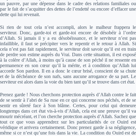
un pauvre, par une dépense dans le cadre des relations familiales ou
par le fait de s’acquitter des dettes de l’endetté ou encore d’effacer une
dette qui lui revenait.
Si rien de tout cela n’est accompli, alors le malheur frappera le
serviteur. Donc, garde-toi et garde-toi encore de désobéir à l’ordre
d’Allah. Si jamais il y a eu désobéissance, et le serviteur n’est pas
infaillible, il faut se précipiter vers le repentir et le retour à Allah. Si
cela n’est pas fait rapidement, le serviteur doit savoir qu’il est en train
de perdre son estime auprès du Vrai. Dans cette situation, il est exposé
à la colère d’Allah, à moins qu’à cause de son péché il ne ressente en
permanence en son cœur qu’il la mérite, et à condition qu’Allah lui
accorde Son pardon. Il en a donc le cœur brisé, conscient de sa chute
et de la déchéance de son nafs, sans aucune arrogance de sa part. Le
serviteur est alors dans la voie du bien tant qu’il se trouve dans cet état.
Prenez garde ! Nous cherchons protection auprès d’Allah contre le fait
de se sentir à l’abri de Sa ruse en ce qui concerne nos péchés, et de se
sentir en sûreté face à Son blâme. Certes, pour celui qui demeure
longtemps dans cet état vis-à-vis d’Allah, cela est une preuve qu’il va
mourir mécréant, et l’on cherche protection auprès d’Allah. Sachez que
tout ce que vous apprendrez sur les particularités de ce Ouird est
véridique et arrivera certainement. Donc prenez garde à sa négligence,
même si ce n’est qu’une fois dans la vie. La condition du Ouird est de