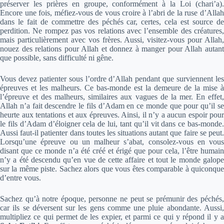
préserver les prières en groupe, conformément à la Loi (chari’a).
Encore une fois, méfiez-vous de vous croire à l’abri de la ruse d’Allah
dans le fait de commettre des péchés car, certes, cela est source de
perdition. Ne rompez pas vos relations avec l’ensemble des créatures,
mais particulièrement avec vos frères. Aussi, visitez-vous pour Allah,
nouez des relations pour Allah et donnez à manger pour Allah autant
que possible, sans difficulté ni gêne.
Vous devez patienter sous l’ordre d’Allah pendant que surviennent les
épreuves et les malheurs. Ce bas-monde est la demeure de la mise à
l’épreuve et des malheurs, similaires aux vagues de la mer. En effet,
Allah n’a fait descendre le fils d’Adam en ce monde que pour qu’il se
heurte aux tentations et aux épreuves. Ainsi, il n’y a aucun espoir pour
le fils d’Adam d’éloigner cela de lui, tant qu’il vit dans ce bas-monde.
Aussi faut-il patienter dans toutes les situations autant que faire se peut.
Lorsqu’une épreuve ou un malheur s’abat, consolez-vous en vous
disant que ce monde n’a été créé et érigé que pour cela, l’être humain
n’y a été descendu qu’en vue de cette affaire et tout le monde galope
sur la même piste. Sachez alors que vous êtes comparable à quiconque
d’entre vous.
Sachez qu’à notre époque, personne ne peut se prémunir des péchés,
car ils se déversent sur les gens comme une pluie abondante. Aussi,
multipliez ce qui permet de les expier, et parmi ce qui y répond il y a