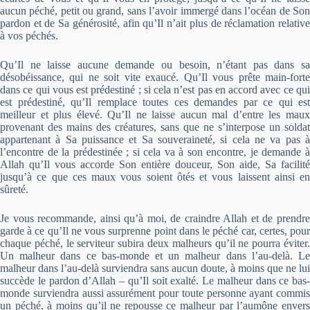
aucun péché, petit ou grand, sans l’avoir immergé dans l’océan de Son
pardon et de Sa générosité, afin qu’Il n’ait plus de réclamation relative
à vos péchés.
Qu’Il ne laisse aucune demande ou besoin, n’étant pas dans sa
désobéissance, qui ne soit vite exaucé. Qu’Il vous prête main-forte
dans ce qui vous est prédestiné ; si cela n’est pas en accord avec ce qui
est prédestiné, qu’Il remplace toutes ces demandes par ce qui est
meilleur et plus élevé. Qu’Il ne laisse aucun mal d’entre les maux
provenant des mains des créatures, sans que ne s’interpose un soldat
appartenant à Sa puissance et Sa souveraineté, si cela ne va pas à
l’encontre de la prédestinée ; si cela va à son encontre, je demande à
Allah qu’Il vous accorde Son entière douceur, Son aide, Sa facilité
jusqu’à ce que ces maux vous soient ôtés et vous laissent ainsi en
sûreté.
Je vous recommande, ainsi qu’à moi, de craindre Allah et de prendre
garde à ce qu’Il ne vous surprenne point dans le péché car, certes, pour
chaque péché, le serviteur subira deux malheurs qu’il ne pourra éviter.
Un malheur dans ce bas-monde et un malheur dans l’au-delà. Le
malheur dans l’au-delà surviendra sans aucun doute, à moins que ne lui
succède le pardon d’Allah – qu’Il soit exalté. Le malheur dans ce bas-
monde surviendra aussi assurément pour toute personne ayant commis
un péché, à moins qu’il ne repousse ce malheur par l’aumône envers