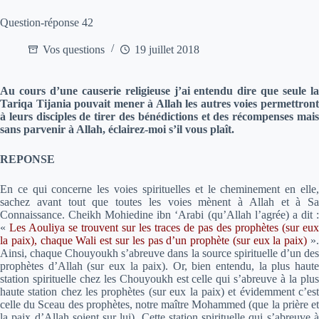
Question-réponse 42
Vos questions
19 juillet 2018
Au cours d’une causerie religieuse j’ai entendu dire que seule la
Tariqa Tijania pouvait mener à Allah les autres voies permettront
à leurs disciples de tirer des bénédictions et des récompenses mais
sans parvenir à Allah, éclairez-moi s’il vous plaît.
REPONSE
En ce qui concerne les voies spirituelles et le cheminement en elle,
sachez avant tout que toutes les voies mènent à Allah et à Sa
Connaissance. Cheikh Mohiedine ibn ‘Arabi (qu’Allah l’agrée) a dit :
«
Les Aouliya se trouvent sur les traces de pas des prophètes (sur eux
la paix), chaque Wali est sur les pas d’un prophète (sur eux la paix)
»
Ainsi, chaque Chouyoukh s’abreuve dans la source spirituelle d’un des
prophètes d’Allah (sur eux la paix). Or, bien entendu, la plus haute
station spirituelle chez les Chouyoukh est celle qui s’abreuve à la plus
haute station chez les prophètes (sur eux la paix) et évidemment c’est
celle du Sceau des prophètes, notre maître Mohammed (que la prière et
la paix d’Allah soient sur lui). Cette station spirituelle qui s’abreuve à