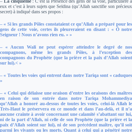
–
La cinquième
: C’est la Présence des gens de sa voie, particulière 
eux et c’est à leurs sujets que Seïdina (qu’Allah sanctifie son précieux
secret) à indiqué dans ses propos :
– « Si les grands Pôles constataient ce qu’Allah a préparé pour les
gens de cette voie, certes ils pleureraient en disant : « Ô notre
Seigneur ! Nous n’avons rien eu. » »
–
« Aucun Wali ne peut espérer atteindre le degré de no
compagnons, même les grands Pôles, à l’exception des
compagnons du Prophète (que la prière et la paix d’Allah soient
sur lui).< »
– « Toutes les voies qui entrent dans notre Tariqa sont « caduques
»
– « Celui qui délaisse une oraison d’entre les oraisons des maîtres
en raison de son entrée dans notre Tariqa Mohammediya
qu’Allah a honoré au-dessus de toutes les voies, celui-là Allah le
Très-Haut le préservera en ce monde et dans l’au-delà, et il n’a
aucune crainte à avoir concernant une calamité s’abattant sur lui,
ni de la part d’Allah, ni celle de son Prophète (que la prière et la
paix d’Allah soient sur lui), ni de son précédent maître, qu’il soit
parmi les vivants ou les morts. Quant à celui qui a pénétré notre