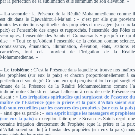
par la perfection de sa sublimation et le summum de son élévation. »
–
La seconde
: la Présence de la Réalité Mohammedienne comme i
est dit dans le Djawahirou-l-Ma’ani : « c’est par elle que provient
toutes les obtentions spirituelles des prophètes et messagers (sur eux la
paix) et l’ensemble des anges et rapprochés, l’ensemble des Pôles et
véridiques, l’ensemble des Saints et Connaissants » jusqu’à ce qu’il
dise : « Tout ce qu’obtient l’ensemble de la création comme science,
connaissance, émanation, illumination, élévation, états, stations et
caractères, tout cela provient de l’irrigation de la Réalité
Mohammedienne. »
–
Le troisième
: C’est la Présence dans laquelle se trouve nos maître
les prophètes (sur eux la paix) et chacun proportionnellement à sa
perfection et son degré. Ce sont eux qui perçoivent tout ce qui surgit et
émane de la Présence de la Réalité Mohammedienne comme l’a
indiqué notre Cheikh en faisant allusion à ceux de cette Présence en
disant :
«
Les irrigations spirituelles qui surgissent de l’essence d
maître de l’Existence (que la prière et la paix d’Allah soient sur
lui) sont recueillies par les essences des prophètes (sur eux la paix)
»
ainsi que sa parole :
«
son esprit irrigue les messagers et prophète
(sur eux la paix)
»
exception faite que le Sceau des Saints reçoit un
certaine irrigation directement du Prophète (que la prière et la paix
d’Allah soient sur lui) à l’instar des prophètes (sur eux la paix) mais
sans atteindre leurs stations.