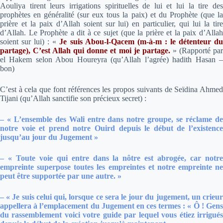
Aouliya tirent leurs irrigations spirituelles de lui et lui la tire des
prophètes en généralité (sur eux tous la paix) et du Prophète (que la
prière et la paix d’Allah soient sur lui) en particulier, qui lui la tire
d’Allah. Le Prophète a dit à ce sujet (que la prière et la paix d’Allah
soient sur lui) :
«
Je suis Abou-l-Qacem (m-à-m : le détenteur d
partage), C’est Allah qui donne et moi je partage.
»
(Rapporté pa
el Hakem selon Abou Houreyra (qu’Allah l’agrée) hadith Hasan –
bon)
C’est à cela que font références les propos suivants de Seïdina Ahmed
Tijani (qu’Allah sanctifie son précieux secret) :
–
« L’ensemble des Wali entre dans notre groupe, se réclame d
notre voie et prend notre Ouird depuis le début de l’existence
jusqu’au jour du Jugement »
–
« Toute voie qui entre dans la nôtre est abrogée, car notr
empreinte superpose toutes les empreintes et notre empreinte ne
peut être supportée par une autre. »
–
« Je suis celui qui, lorsque ce sera le jour du jugement, un crieu
appellera à l’emplacement du Jugement en ces termes : « Ô ! Gens
du rassemblement voici votre guide par lequel vous étiez irrigués