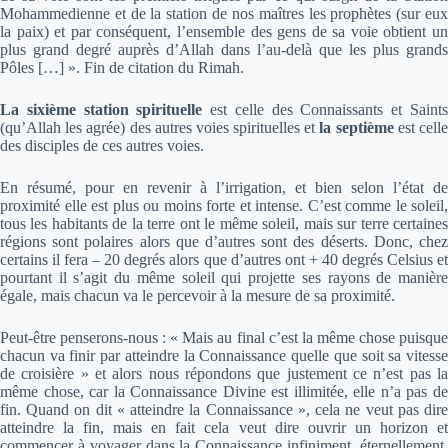
Mohammedienne et de la station de nos maîtres les prophètes (sur eux
la paix) et par conséquent, l’ensemble des gens de sa voie obtient un
plus grand degré auprès d’Allah dans l’au-delà que les plus grands
Pôles […] ». Fin de citation du
Rimah
.
La sixième station spirituelle
est celle des Connaissants et Saint
(qu’Allah les agrée) des autres voies spirituelles et
la septième
est cell
des disciples de ces autres voies.
En résumé, pour en revenir à l’irrigation, et bien selon l’état de
proximité elle est plus ou moins forte et intense. C’est comme le soleil,
tous les habitants de la terre ont le même soleil, mais sur terre certaines
régions sont polaires alors que d’autres sont des déserts. Donc, chez
certains il fera – 20 degrés alors que d’autres ont + 40 degrés Celsius et
pourtant il s’agit du même soleil qui projette ses rayons de manière
égale, mais chacun va le percevoir à la mesure de sa proximité.
Peut-être penserons-nous : « Mais au final c’est la même chose puisque
chacun va finir par atteindre la Connaissance quelle que soit sa vitesse
de croisière » et alors nous répondons que justement ce n’est pas la
même chose, car la Connaissance Divine est illimitée, elle n’a pas de
fin. Quand on dit « atteindre la Connaissance », cela ne veut pas dire
atteindre la fin, mais en fait cela veut dire ouvrir un horizon et
commencer à voyager dans la Connaissance infiniment, éternellement,