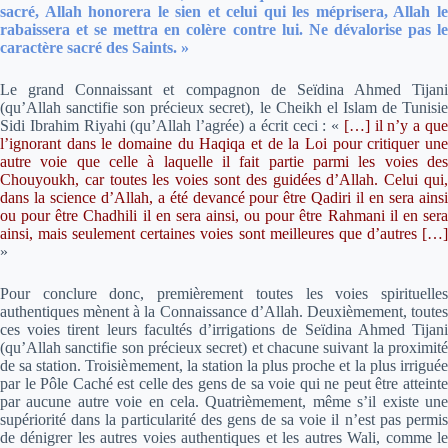
sacré, Allah honorera le sien et celui qui les méprisera, Allah le
rabaissera et se mettra en colère contre lui. Ne dévalorise pas le
caractère sacré des Saints. »
Le grand Connaissant et compagnon de Seïdina Ahmed Tijani
(qu’Allah sanctifie son précieux secret), le Cheikh el Islam de Tunisie
Sidi Ibrahim Riyahi (qu’Allah l’agrée) a écrit ceci :
«
[…] il n’y a qu
l’ignorant dans le domaine du Haqiqa et de la Loi pour critiquer une
autre voie que celle à laquelle il fait partie parmi les voies des
Chouyoukh, car toutes les voies sont des guidées d’Allah. Celui qui,
dans la science d’Allah, a été devancé pour être Qadiri il en sera ainsi
ou pour être Chadhili il en sera ainsi, ou pour être Rahmani il en sera
ainsi, mais seulement certaines voies sont meilleures que d’autres […]
»
Pour conclure donc, premièrement toutes les voies spirituelles
authentiques mènent à la Connaissance d’Allah. Deuxièmement, toutes
ces voies tirent leurs facultés d’irrigations de Seïdina Ahmed Tijani
(qu’Allah sanctifie son précieux secret) et chacune suivant la proximité
de sa station. Troisièmement, la station la plus proche et la plus irriguée
par le Pôle Caché est celle des gens de sa voie qui ne peut être atteinte
par aucune autre voie en cela. Quatrièmement, même s’il existe une
supériorité dans la particularité des gens de sa voie il n’est pas permis
de dénigrer les autres voies authentiques et les autres Wali, comme le