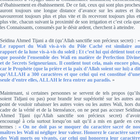
d’ébahissement en ébahissement. De ce fait, ceux qui sont plus proches
auront toujours une longue distance d’avance sur les autres et ils
savoureront toujours plus et plus vite et ils recevront toujours plus et
plus vite, chacun suivant la proximité de son irrigation et c’est cela que
les Connaissants, consumés par le désir ardent, cherchent à atteindre.
Seïdina Ahmed Tijani a dit (qu’Allah sanctifie son précieux secret) :
«
Le rapport du Wali vis-à-vis du Pôle Caché est similaire au
rapport de la lune vis-à-vis du soleil ; Et c’est lui qui détient tout ce
que possède l’ensemble des Wali en matière de Perfection Divine
et de Secrets Seigneuriaux. Il contient tout cela, mais encore plus,
car le Prophète (que la prière et la paix d’Allah soient sur lui) a dit
qu’ALLAH a 300 caractères et que celui qui est constitué d’une
seule d’entre elles, ALLAH le fera entrer au paradis.
»
Maintenant, si certaines personnes se servent de tels propos (qu’ils
soient Tidjani ou pas) pour brandir leur supériorité sur les autres au
point de vouloir rabaisser les autres voies ou les autres Wali, hors du
cadre de la vérité et de la bienséance, on ne peut pas accuser Seïdina
Ahmed Tijani (qu’Allah sanctifie son précieux secret) d’avoir
encouragé à cela surtout lorsqu’on sait qu’il a mis en garde en ces
termes :
« On ne doit pas se moquer du caractère sacré de no
maîtres les Wali ni négliger leur valeur. Honorez le caractère sacré
des Wali morts ou vivants, car celui qui honorera leur caractère