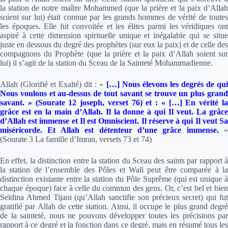
la station de notre maître Mohammed (que la prière et la paix d’Allah
soient sur lui) était connue par les grands hommes de vérité de toutes
les époques. Elle fut convoitée et les élites parmi les véridiques ont
aspiré à cette dimension spirituelle unique et inégalable qui se situe
juste en dessous du degré des prophètes (sur eux la paix) et de celle des
compagnons du Prophète (que la prière et la paix d’Allah soient sur
lui) il s’agit de la station du Sceau de la Sainteté Mohammadienne.
Allah (Glorifié et Exalté) dit :
«
[…] Nous élevons les degrés de qu
Nous voulons et au-dessus de tout savant se trouve un plus grand
savant. » (Sourate 12 joseph, verset 76)
et :
« […] En vérité l
grâce est en la main d’Allah. Il la donne à qui Il veut. La grâce
d’Allah est immense et Il est Omniscient. Il réserve à qui Il veut Sa
miséricorde. Et Allah est détenteur d’une grâce immense.
»
(Sourate 3 La famille d’Imran, versets 73 et 74)
En effet, la distinction entre la station du Sceau des saints par rapport à
la station de l’ensemble des Pôles et Wali peut être comparée à la
distinction existante entre la station du Pôle Suprême (qui est unique à
chaque époque) face à celle du commun des gens. Or, c’est bel et bien
Seïdina Ahmed Tijani (qu’Allah sanctifie son précieux secret) qui fut
gratifié par Allah de cette station. Ainsi, il occupe le plus grand degré
de la sainteté, nous ne pouvons développer toutes les précisions par
rapport à ce degré et la fonction dans ce degré, mais en résumé tous les