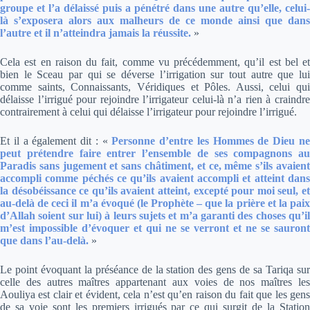
groupe et l’a délaissé puis a pénétré dans une autre qu’elle, celui-
là s’exposera alors aux malheurs de ce monde ainsi que dans
l’autre et il n’atteindra jamais la réussite.
»
Cela est en raison du fait, comme vu précédemment, qu’il est bel et
bien le Sceau par qui se déverse l’irrigation sur tout autre que lui
comme saints, Connaissants, Véridiques et Pôles. Aussi, celui qui
délaisse l’irrigué pour rejoindre l’irrigateur celui-là n’a rien à craindre
contrairement à celui qui délaisse l’irrigateur pour rejoindre l’irrigué.
Et il a également dit :
«
Personne d’entre les Hommes de Dieu n
peut prétendre faire entrer l’ensemble de ses compagnons au
Paradis sans jugement et sans châtiment, et ce, même s’ils avaient
accompli comme péchés ce qu’ils avaient accompli et atteint dans
la désobéissance ce qu’ils avaient atteint, excepté pour moi seul, et
au-delà de ceci il m’a évoqué (le Prophète – que la prière et la paix
d’Allah soient sur lui) à leurs sujets et m’a garanti des choses qu’il
m’est impossible d’évoquer et qui ne se verront et ne se sauront
que dans l’au-delà.
»
Le point évoquant la préséance de la station des gens de sa Tariqa sur
celle des autres maîtres appartenant aux voies de nos maîtres les
Aouliya est clair et évident, cela n’est qu’en raison du fait que les gens
de sa voie sont les premiers irrigués par ce qui surgit de la Station