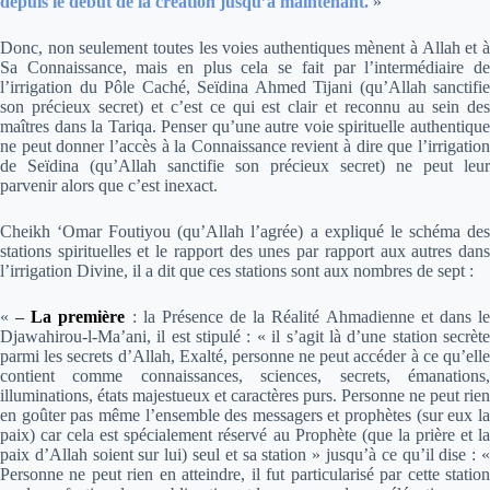
depuis le début de la création jusqu’à maintenant.
»
Donc, non seulement toutes les voies authentiques mènent à Allah et à
Sa Connaissance, mais en plus cela se fait par l’intermédiaire de
l’irrigation du Pôle Caché, Seïdina Ahmed Tijani (qu’Allah sanctifie
son précieux secret) et c’est ce qui est clair et reconnu au sein des
maîtres dans la Tariqa. Penser qu’une autre voie spirituelle authentique
ne peut donner l’accès à la Connaissance revient à dire que l’irrigation
de Seïdina (qu’Allah sanctifie son précieux secret) ne peut leur
parvenir alors que c’est inexact.
Cheikh ‘Omar Foutiyou (qu’Allah l’agrée) a expliqué le schéma des
stations spirituelles et le rapport des unes par rapport aux autres dans
l’irrigation Divine, il a dit que ces stations sont aux nombres de sept :
«
–
La première
: la
Présence de la Réalité Ahmadienne
et dans l
Djawahirou-l-Ma’ani, il est stipulé : « il s’agit là d’une station secrète
parmi les secrets d’Allah, Exalté, personne ne peut accéder à ce qu’elle
contient comme connaissances, sciences, secrets, émanations,
illuminations, états majestueux et caractères purs. Personne ne peut rien
en goûter pas même l’ensemble des messagers et prophètes (sur eux la
paix) car cela est spécialement réservé au Prophète (que la prière et la
paix d’Allah soient sur lui) seul et sa station » jusqu’à ce qu’il dise : «
Personne ne peut rien en atteindre, il fut particularisé par cette station