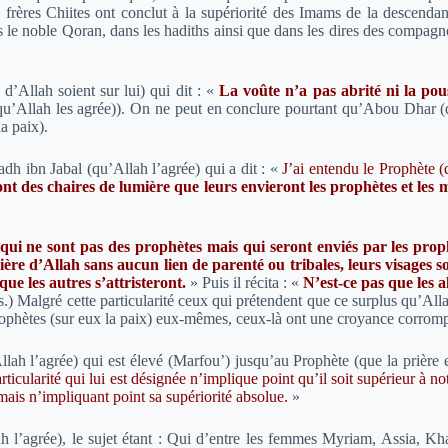
rères Chiites ont conclut à la supériorité des Imams de la descendance
ns le noble Qoran, dans les hadiths ainsi que dans les dires des compagn
 d’Allah soient sur lui) qui dit :
«
La voûte n’a pas abrité ni la po
llah les agrée)). On ne peut en conclure pourtant qu’Abou Dhar (qu’A
a paix).
dh ibn Jabal (qu’Allah l’agrée) qui a dit :
«
J’ai entendu le Prophète (qu
nt des chaires de lumière que leurs envieront les prophètes et les 
 qui ne sont pas des prophètes mais qui seront enviés par les proph
re d’Allah sans aucun lien de parenté ou tribales, leurs visages son
que les autres s’attristeront.
» Puis il récita : «
N’est-ce pas que les a
s.) Malgré cette particularité ceux qui prétendent que ce surplus qu’All
 prophètes (sur eux la paix) eux-mêmes, ceux-là ont une croyance corrom
h l’agrée) qui est élevé (Marfou’) jusqu’au Prophète (que la prière et
rticularité qui lui est désignée n’implique point qu’il soit supérieur à 
mais n’impliquant point sa supériorité absolue.
»
 l’agrée), le sujet étant : Qui d’entre les femmes Myriam, Assia, Kha