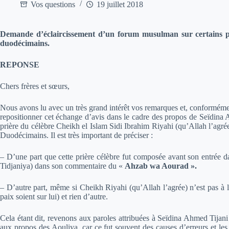
Vos questions
19 juillet 2018
Demande d’éclaircissement d’un forum musulman sur certains pro
duodécimains.
REPONSE
Chers frères et sœurs,
Nous avons lu avec un très grand intérêt vos remarques et, conformément 
repositionner cet échange d’avis dans le cadre des propos de Seïdina Ah
prière du célèbre Cheikh el Islam Sidi Ibrahim Riyahi (qu’Allah l’agrée
Duodécimains. Il est très important de préciser :
– D’une part que cette prière célèbre fut composée avant son entrée
Tidjaniya) dans son commentaire du «
Ahzab wa Aourad
».
– D’autre part, même si Cheikh Riyahi (qu’Allah l’agrée) n’est pas à l’a
paix soient sur lui) et rien d’autre.
Cela étant dit, revenons aux paroles attribuées à Seïdina Ahmed Tijani (
aux propos des Aouliya, car ce fut souvent des causes d’erreurs et le