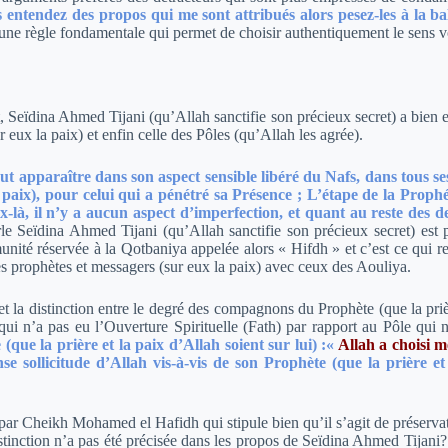
 entendez des propos qui me sont attribués alors pesez-les à la bala
 une règle fondamentale qui permet de choisir authentiquement le sens v
fet, Seïdina Ahmed Tijani (qu’Allah sanctifie son précieux secret) a bien 
r eux la paix) et enfin celle des Pôles (qu’Allah les agrée).
ut apparaître dans son aspect sensible libéré du Nafs, dans tous ses
paix), pour celui qui a pénétré sa Présence ; L’étape de la Prophé
là, il n’y a aucun aspect d’imperfection, et quant au reste des de
e Seïdina Ahmed Tijani (qu’Allah sanctifie son précieux secret) est 
mmunité réservée à la Qotbaniya appelée alors « Hifdh » et c’est ce qu
des prophètes et messagers (sur eux la paix) avec ceux des Aouliya.
met la distinction entre le degré des compagnons du Prophète (que la priè
ui n’a pas eu l’Ouverture Spirituelle (Fath) par rapport au Pôle qui
que la prière et la paix d’Allah soient sur lui) :
«
Allah a choisi 
se sollicitude d’Allah vis-à-vis de son Prophète (que la prière et
par Cheikh Mohamed el Hafidh qui stipule bien qu’il s’agit de préservat
inction n’a pas été précisée dans les propos de Seïdina Ahmed Tijani? » 