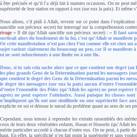
à être précisée et qu’il l’a déjà fait à maintes occasions. On ne peut m
supériorité de leur station en rapport à eux (sur eux la paix). Et même s’i
Nous allons, s’il plaît à Allah, revenir sur ce point dans l’explicatio
sanctifie son précieux secret) fut interrogé sur la compréhension conte
rivage
»
Il dit (qu’Allah sanctifie son précieux secret) :
«
Il faut sav
sortirait alors du fondement de la foi, c’est qu’Allah se manifeste 
Or cette manifestation n’est pas chez l’un comme elle est chez un au
sujet varient clairement du beaucoup au peu, car Il se manifeste à
ni ne sont subordonnés à une limite ou à une fin.
Donc, si tu sais cela sache alors que ce que contient son degré (au 
les plus grands Gens de la Détermination parmi les messagers (sur 
que contient le degré des Gens de la Détermination parmi les messag
le degré des messagers (sur eux la paix) aucun d’entre l’ensemble
d’entre l’ensemble des Pôles (qu’Allah les agrée) ne peut espérer l
agrée) ne peut espérer l’atteindre. Aussi puisque les choses son
n’impliquent qu’ils ont une similitude ou une supériorité face aux
explicite en soi et dénoue le nœud du problème quant au sens de ses pr
Cependant, nous tenons à reprendre les extraits rassemblés des mérit
ceux de leurs deux vénérables enfants, Hasan et Houseïn (qu’Allah les agr
mérite particulier accordé à chacun d’entre eux. On ne peut, à partir de
haut. En effet, la spécificité n’en fait point la supériorité et sans vou