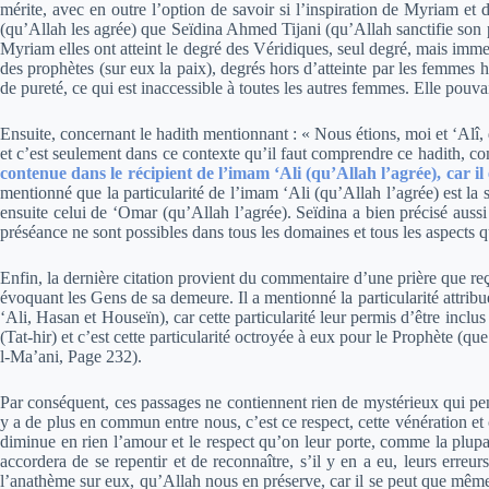
mérite, avec en outre l’option de savoir si l’inspiration de Myriam et 
(qu’Allah les agrée) que Seïdina Ahmed Tijani (qu’Allah sanctifie son 
Myriam elles ont atteint le degré des Véridiques, seul degré, mais imm
des prophètes (sur eux la paix), degrés hors d’atteinte par les femmes h
de pureté, ce qui est inaccessible à toutes les autres femmes. Elle pou
Ensuite, concernant le hadith mentionnant : « Nous étions, moi et ‘Alî, 
et c’est seulement dans ce contexte qu’il faut comprendre ce hadith, co
contenue dans le récipient de l’imam ‘Ali (qu’Allah l’agrée), car il e
mentionné que la particularité de l’imam ‘Ali (qu’Allah l’agrée) est la s
ensuite celui de ‘Omar (qu’Allah l’agrée). Seïdina a bien précisé aussi 
préséance ne sont possibles dans tous les domaines et tous les aspects q
Enfin, la dernière citation provient du commentaire d’une prière que re
évoquant les Gens de sa demeure. Il a mentionné la particularité attribuée
‘Ali, Hasan et Houseïn), car cette particularité leur permis d’être inclus
(Tat-hir) et c’est cette particularité octroyée à eux pour le Prophète (qu
l-Ma’ani, Page 232).
Par conséquent, ces passages ne contiennent rien de mystérieux qui penc
y a de plus en commun entre nous, c’est ce respect, cette vénération et 
diminue en rien l’amour et le respect qu’on leur porte, comme la plup
accordera de se repentir et de reconnaître, s’il y en a eu, leurs erre
l’anathème sur eux, qu’Allah nous en préserve, car il se peut que même 