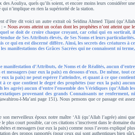
x des Aouliya, quels qu’ils soient, et encore moins leurs considérer une
é qui n’implique en rien la supériorité de la station.
ient d’être dit voici un autre extrait où Seïdina Ahmed Tijani (qu’Allah
 :
«
Nous avons atteint un océan dont les prophètes n’ont atteint que l
uel se doit de croire chaque croyant, car celui qui en sortirait, i
tendue de Ses Attributs élevés, de Ses Noms et leurs particularités.
e qui en est discerné diffère. Ainsi, les secrets des créatures à ce
 les manifestations des Grâces Sacrées qui ne connaissent ni terme,
que manifestation d’Attributs, de Noms et de Réalités, aucun d’entre
s et messagers (sur eux la paix) en dessous d’eux. De même, tout ce
ux la paix) ne peut espérer l’atteindre, et quant à ce que contient
t à ce que contient le degré des prophètes (sur eux la paix) aucun
ah les agrée) aucun d’entre l’ensemble des Véridiques (qu’Allah les
os extatiques provenant des grands Connaissants ne renferment, ni
jawahirou-l-Ma’ani page 151). Nous pensons que ce passage est asse
 son merveilleux époux notre maître ‘Ali (qu’Allah l’agrée) ainsi que
 le plus court possible, car ces citations s’inscrivent dans le domaine du
rophètes et messagers (sur eux la paix) comme nous l’avons expliqué plus
rétation des propos rapportés (pour ceux qui sont authentiques bien sûr),