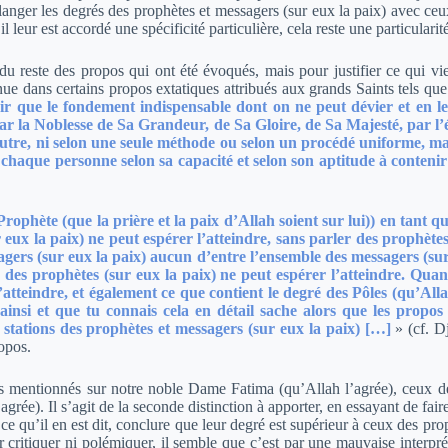
élanger les degrés des prophètes et messagers (sur eux la paix) avec ceu
l leur est accordé une spécificité particulière, cela reste une particularit
n du reste des propos qui ont été évoqués, mais pour justifier ce qui v
nue dans certains propos extatiques attribués aux grands Saints tels que
oir que le fondement indispensable dont on ne peut dévier et en leq
par la Noblesse de Sa Grandeur, de Sa Gloire, de Sa Majesté, par l’é
tre, ni selon une seule méthode ou selon un procédé uniforme, mais c
 chaque personne selon sa capacité et selon son aptitude à contenir
Prophète (que la prière et la paix d’Allah soient sur lui)) en tant 
eux la paix) ne peut espérer l’atteindre, sans parler des prophète
ers (sur eux la paix) aucun d’entre l’ensemble des messagers (sur e
 des prophètes (sur eux la paix) ne peut espérer l’atteindre. Quan
’atteindre, et également ce que contient le degré des Pôles (qu’All
t ainsi et que tu connais cela en détail sache alors que les prop
 stations des prophètes et messagers (sur eux la paix) […]
»
(cf. D
opos.
es mentionnés sur notre noble Dame Fatima (qu’Allah l’agrée), ceux de
ée). Il s’agit de la seconde distinction à apporter, en essayant de faire
 ce qu’il en est dit, conclure que leur degré est supérieur à ceux des p
loir critiquer ni polémiquer, il semble que c’est par une mauvaise interp