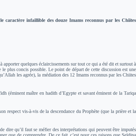
caractère infaillible des douze Imams reconnus par les Chiites
apporter quelques éclaircissements sur tout ce qui a été dit et surtout à
le plus concis possible. Le point de départ de cette discussion est une
(qu’Allah les agrée), la médiation des 12 Imams reconnus par les Chiites
dh (éminent maître en hadith d’Egypte et savant éminent de la Tariqa
 son respect vis-à-vis de la descendance du Prophète (que la prière et la
de dire qu’il faut se méfier des interprétations qui peuvent être imputés
mner que de comprendre. De ce fait, c’est pour ces raisons que Seïdina