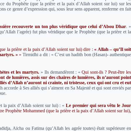
 du Prophète (que la prière et la paix d’Allah soient sur lui) sur les
ons ce genre d’expression qui, sous leur sens apparent, renferme en fait
ussière recouverte un ton plus véridique que celui d’Abou Dhar
. 
llah l’agrée) fut plus véridique que le Prophète (que la prière et la
e la prière et la paix d’Allah soient sur lui) dire :
« Allah – qu’Il soit
martyrs. »
»
Tirmidhi a dit : « C’est un hadith bon (Hasan)- authentiqu
ètes et les martyrs.
» Ils demandèrent : «
Qui sont-ils ?
Peut-être le
t de lumières, assis sur des chaires de lumières, ils n’auront poin
lliés d’Allah n’auront ni crainte, ni tristesse, ceux qui ont cru et eu
ah accorde à Ses alliés qui s’aiment en Sa Majesté et qui sont enviés pa
pue.
 la paix d’Allah soient sur lui) :
«
Le premier qui sera vêtu le Jou
notre Prophète Mohammed (que la prière et la paix d’Allah soient sur lui)
didja, Aïcha ou Fatima (qu’Allah les agrée toutes) était supérieure en