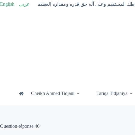
Passer
English
|
عربي
راطك المستقيم وعلى آله حق قدره ومقداره العظيم
au
contenu
Cheikh Ahmed Tidjani
Tariqa Tidjaniya
Question-réponse 46