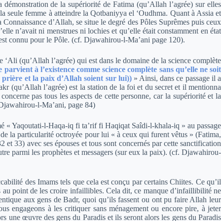
a démonstration de la supériorité de Fatima (qu’Allah l’agrée) sur elles
t la seule femme à atteindre la Qotbaniyya el ‘Oudhma. Quant à Assia et
la Connaissance d’Allah, se situe le degré des Pôles Suprêmes puis ceux
elle n’avait ni menstrues ni lochies et qu’elle était constamment en état
 est connu pour le Pôle. (cf. Djawahirou-l-Ma’ani page 120).
de ‘Ali (qu’Allah l’agrée) qui est dans le domaine de la science complète
 parvient à l’existence comme science complète sans qu’elle ne soi
prière et la paix d’Allah soient sur lui))
»
Ainsi, dans ce passage il 
r (qu’Allah l’agrée) est la station de la foi et du secret et il mentionna
oncerne pas tous les aspects de cette personne, car la supériorité et la
f. Djawahirou-l-Ma’ani, page 84)
« Yaqoutati-l-Haqa-iq fi ta’rif fi Haqiqat Saîdi-l-khala-iq » au passage
de la particularité octroyée pour lui « à ceux qui furent vêtus » (Fatima,
 32 et 33) avec ses épouses et tous sont concernés par cette sanctification
 autre parmi les prophètes et messagers (sur eux la paix). (cf. Djawahirou-
abilité des Imams tels que cela est conçu par certains Chiites. Ce qu’il
point de les croire infaillibles. Cela dit, ce manque d’infaillibilité ne
ique aux gens de Badr, quoi qu’ils fassent ou ont pu faire Allah leur
nous engageons à les critiquer sans ménagement ou encore pire, à jeter
rs une œuvre des gens du Paradis et ils seront alors les gens du Paradis