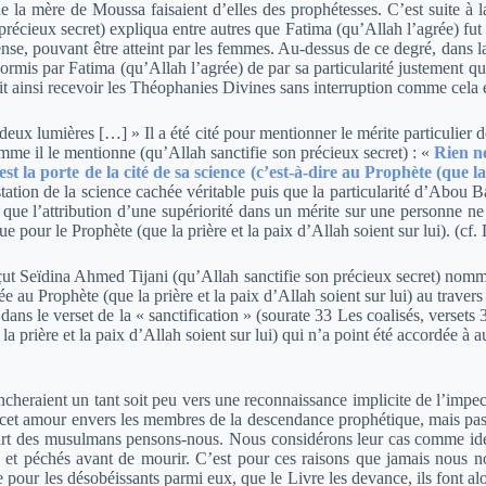
de la mère de Moussa faisaient d’elles des prophétesses. C’est suite à l
précieux secret) expliqua entre autres que Fatima (qu’Allah l’agrée) fu
ense, pouvant être atteint par les femmes. Au-dessus de ce degré, dans 
ormis par Fatima (qu’Allah l’agrée) de par sa particularité justement qu’
vait ainsi recevoir les Théophanies Divines sans interruption comme cela
deux lumières […] » Il a été cité pour mentionner le mérite particulier 
mme il le mentionne (qu’Allah sanctifie son précieux secret) :
«
Rien ne
st la porte de la cité de sa science (c’est-à-dire au Prophète (que la 
tation de la science cachée véritable puis que la particularité d’Abou Bak
que l’attribution d’une supériorité dans un mérite sur une personne ne c
ue pour le Prophète (que la prière et la paix d’Allah soient sur lui). (c
çut Seïdina Ahmed Tijani (qu’Allah sanctifie son précieux secret) nommé 
 au Prophète (que la prière et la paix d’Allah soient sur lui) au travers 
 dans le verset de la « sanctification » (sourate 33 Les coalisés, versets
e la prière et la paix d’Allah soient sur lui) qui n’a point été accordée à
heraient un tant soit peu vers une reconnaissance implicite de l’impecc
cet amour envers les membres de la descendance prophétique, mais pas au 
art des musulmans pensons-nous. Nous considérons leur cas comme ident
urs et péchés avant de mourir. C’est pour ces raisons que jamais nous 
pour les désobéissants parmi eux, que le Livre les devance, ils font alo