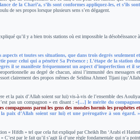
nce de la Chari’a, s’ils sont conformes appliquez-les, et s’ils son
oulu de ses propos lorsque plusieurs sens s’en dégagent.
expliqué qu’il y a bien trois stations où est impossible la désobéissance à
 aspects et toutes ses situations, que dans trois degrés seulement e
tie pour celui qui a pénétré Sa Présence ; L’étape de la station du
grés il se manifeste fréquemment un aspect d’imperfection et il se
proportionnelle au degré de chacun, ainsi l’immunité des messagers e
i ressort clairement des propos mêmes de Seïdina Ahmed Tijani (qu’Allah
re et la paix d’Allah soient sur lui) vis-à-vis de l’ensemble des Aouliya
 n’est pas un compagnon » en disant :
«
[…] le mérite du compagno
mes compagnons parmi les gens des mondes hormis les prophètes e
 la paix d’Allah soient sur lui) et une prérogative à son égard. 
ion « Hifdh » tel que cela fut expliqué par Cheikh Ibn ‘Arabi el Hatim
C’est par le fait qu’il s’agit là d’une règle fondamentale qui n’a point