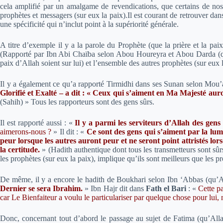
cela amplifié par un amalgame de revendications, que certains de nos f
prophètes et messagers (sur eux la paix).Il est courant de retrouver da
une spécificité qui n’inclut point à la supériorité générale.
A titre d’exemple il y a la parole du Prophète (que la prière et la paix
(Rapporté par Ibn Abi Chaïba selon Abou Houreyra et Abou Darda (qu’A
paix d’Allah soient sur lui) et l’ensemble des autres prophètes (sur eux l
Il y a également ce qu’a rapporté Tirmidhi dans ses Sunan selon Mou’a
Glorifié et Exalté – a dit : « Ceux qui s’aiment en Ma Majesté auro
(Sahih) » Tous les rapporteurs sont des gens sûrs.
Il est rapporté aussi :
«
Il y a parmi les serviteurs d’Allah des gens
aimerons-nous ?
» Il dit : «
Ce sont des gens qui s’aiment par la lumiè
peur lorsque les autres auront peur et ne seront point attristés lors
la certitude.
»
(Hadith authentique dont tous les transmetteurs sont sûr
les prophètes (sur eux la paix), implique qu’ils sont meilleurs que les
De même, il y a encore le hadith de Boukhari selon Ibn ‘Abbas (qu’Alla
Dernier se sera Ibrahim.
»
Ibn Hajr dit dans
Fath el Bari
:
«
Cette pa
car Le Bienfaiteur a voulu le particulariser par quelque chose pour lui, 
Donc, concernant tout d’abord le passage au sujet de Fatima (qu’Allah