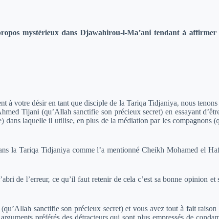
pos mystérieux dans Djawahirou-l-Ma’ani tendant à affirmer le 
à votre désir en tant que disciple de la Tariqa Tidjaniya, nous tenons à 
med Tijani (qu’Allah sanctifie son précieux secret) en essayant d’être 
) dans laquelle il utilise, en plus de la médiation par les compagnons 
 dans la Tariqa Tidjaniya comme l’a mentionné Cheikh Mohamed el Hafi
bri de l’erreur, ce qu’il faut retenir de cela c’est sa bonne opinion et
qu’Allah sanctifie son précieux secret) et vous avez tout à fait raison 
s arguments préférés des détracteurs qui sont plus empressés de conda