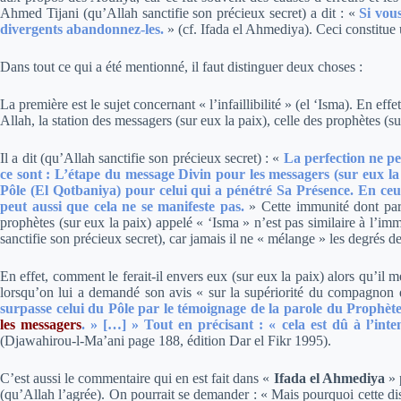
Ahmed Tijani (qu’Allah sanctifie son précieux secret) a dit :
«
Si vous
divergents abandonnez-les.
»
(cf.
Ifada el Ahmediya
). Ceci constitue
Dans tout ce qui a été mentionné, il faut distinguer deux choses :
La première est le sujet concernant « l’infaillibilité » (el ‘Isma). En ef
Allah, la station des messagers (sur eux la paix), celle des prophètes (su
Il a dit (qu’Allah sanctifie son précieux secret)
: «
La perfection ne pe
ce sont : L’étape du message Divin pour les messagers (sur eux la 
Pôle (El Qotbaniya) pour celui qui a pénétré Sa Présence. En ceux-
peut aussi que cela ne se manifeste pas.
»
Cette immunité dont parl
prophètes (sur eux la paix) appelé « ‘Isma » n’est pas similaire à l’i
sanctifie son précieux secret), car jamais il ne « mélange » les degrés 
En effet, comment le ferait-il envers eux (sur eux la paix) alors qu’il 
lorsqu’on lui a demandé son avis « sur la supériorité du compagnon q
surpasse celui du Pôle par le témoignage de la parole du Prophète (
les messagers
. »
[…] » Tout en précisant : « cela est dû à l’inten
(Djawahirou-l-Ma’ani page 188, édition Dar el Fikr 1995).
C’est aussi le commentaire qui en est fait dans «
Ifada el Ahmediya
» 
(qu’Allah l’agrée). On pourrait se demander : « Mais pourquoi cette dist