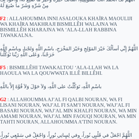
مِنْ شَرِّهِ وَشَرّ ما صُنِعَ لَهُ
F2
: ALLAHOUMMA INNI ASALOUKA KHAÏRA MAOULIJI
WA KHAÏRA MAKHRAJI BISMILLÊH WALAJNA WA
BISMILLÊH KHARAJNA WA ‘ALA-LLAH RABBINA
TAWAKALNA.
اللَّهُمَّ إِنِّي أسألُكَ خَيْرَ المَوْلِجِ وَخَيْرَ المَخْرَجِ، باسْمِ اللَّهِ وَلجْنا، وباسْمِ اللَّهِ
خَرَجْنا، وَعَلى اللَّهِ رَبِّنا تَوَكَّلْنا
F5
: BISMILLÊHI TAWAKALTOU ‘ALA-LLAH WA LA
HAOULA WA LA QOUWWATA ILLÊ BILLÊHI.
باسْمِ اللَّهِ، تَوَكَّلْتُ على اللَّهِ، وَلاَ حَوْلَ وَلاَ قُوَّةَ إِلاَّ باللَّهِ
G2
: ALLAHOUMMA AJ’AL FI QALBI NOURAN, WA FI
LISANI NOURAN, WAJ’AL FI SAM’I NOURAN, WAJ’AL FI
BASARI NOURAN, WAJ’AL MIN KHALFI NOURAN, WA MIN
AMAMI NOURAN, WAJ’AL MIN FAOUQI NOURAN, WA MIN
TAHTI NOURAN, ALLAHOUMMA A’TINI NOURAN.
اللَّهُمَّ اجْعَلْ في قَلْبِي نُوراً، وفي لِسانِي نُوراً، وَاجْعَلْ في سَمْعِي نُوراً،