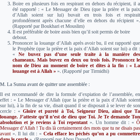
Boire en plusieurs fois en respirant en dehors du récipient, il a
été rapporté : « Le Messager de Dieu (que la prière et la paix
d’Allah soient sur lui) buvait en trois fois et respirait
profondément après chacune d’elle en dehors du récipient ».
(Rapporté par Boukhari et Mouslim)
Il est préférable de boire assis bien qu’il soit permis de boire
debout.
Prononcer la louange d’Allah après avoir bu, il est rapporté que
le Prophète (que la prière et la paix d’Allah soient sur lui) a dit :
«
Ne buvez pas d’une seule traite à la manière de
chameaux. Mais buvez en deux ou trois fois. Prononcez le
nom de Dieu au moment de boire et dites à la fin : « La
louange est à Allah »
».
(Rapporté par Tirmidhi)
M. La Sunna avant de quitter une assemblée :
Il est recommandé de dire la formule d’expiation de l’assemblée, en
effet : « Le Messager d’Allah (que la prière et la paix d’Allah soient
sur lui), à la fin de sa vie, disait quand il se disposait à se lever de son
cercle :
«
Gloire et pureté à Toi, Seigneur Dieu, ainsi que T
louange. J’atteste qu’il n’est de dieu que Toi. Je Te demande Ton
absolution et je reviens à Toi repentant
».
Un homme dit : «
Ô
Messager d’Allah ! Tu dis là certainement des mots que tu ne disais pas
avant
». Il lui dit :
«
Cela efface les péchés qu’on a pu commettr
dans le cercle
»
. (Rapporté par Abou Daoud)