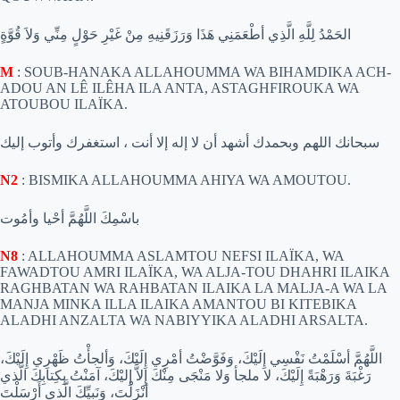
الحَمْدُ لِلَّهِ الَّذِي أطْعَمَنِي هَذَا وَرَزَقَنِيهِ مِنْ غَيْرِ حَوْلٍ مِنِّي وَلاَ قُوَّةٍ
M
: SOUB-HANAKA ALLAHOUMMA WA BIHAMDIKA ACH-
ADOU AN LÊ ILÊHA ILA ANTA, ASTAGHFIROUKA WA
ATOUBOU ILAÏKA.
سبحانك اللهم وبحمدك أشهد أن لا إله إلا أنت ، استغفرك وأتوب إليك
N2
: BISMIKA ALLAHOUMMA AHIYA WA AMOUTOU.
باسْمِكَ اللَّهُمَّ أحْيا وأمُوت
N8
: ALLAHOUMMA ASLAMTOU NEFSI ILAÏKA, WA
FAWADTOU AMRI ILAÏKA, WA ALJA-TOU DHAHRI ILAIKA
RAGHBATAN WA RAHBATAN ILAIKA LA MALJA-A WA LA
MANJA MINKA ILLA ILAIKA AMANTOU BI KITEBIKA
ALADHI ANZALTA WA NABIYYIKA ALADHI ARSALTA.
اللَّهُمَّ أسْلَمْتُ نَفْسِي إِلَيْكَ، وَفَوَّضْتُ أمْرِي إِلَيْكَ، وَألجأْتُ ظَهْرِي إِلَيْكَ،
رَغْبَةَ وَرَهْبَةً إِلَيْكَ، لا ملجأ وَلا مَنْجَى مِنْكَ إِلاَّ إِليْكَ، آمَنْتُ بِكِتابِكَ الَّذي
أنْزَلْتَ، وَنَبِيِّكَ الَّذي أَرْسَلْتَ