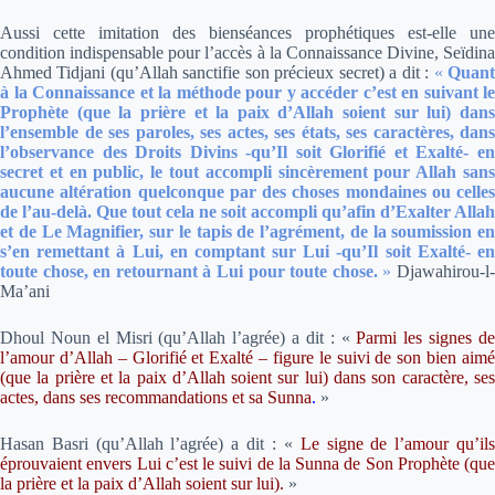
Aussi cette imitation des bienséances prophétiques est-elle une
condition indispensable pour l’accès à la Connaissance Divine, Seïdina
Ahmed Tidjani (qu’Allah sanctifie son précieux secret) a dit :
«
Quan
à la Connaissance et la méthode pour y accéder c’est en suivant le
Prophète (que la prière et la paix d’Allah soient sur lui) dans
l’ensemble de ses paroles, ses actes, ses états, ses caractères, dans
l’observance des Droits Divins -qu’Il soit Glorifié et Exalté- en
secret et en public, le tout accompli sincèrement pour Allah sans
aucune altération quelconque par des choses mondaines ou celles
de l’au-delà. Que tout cela ne soit accompli qu’afin d’Exalter Allah
et de Le Magnifier, sur le tapis de l’agrément, de la soumission en
s’en remettant à Lui, en comptant sur Lui -qu’Il soit Exalté- en
toute chose, en retournant à Lui pour toute chose.
»
Djawahirou-l
Ma’ani
Dhoul Noun el Misri (qu’Allah l’agrée) a dit :
«
Parmi les signes d
l’amour d’Allah – Glorifié et Exalté – figure le suivi de son bien aimé
(que la prière et la paix d’Allah soient sur lui) dans son caractère, ses
actes, dans ses recommandations et sa Sunna
.
»
Hasan Basri (qu’Allah l’agrée) a dit :
«
Le signe de l’amour qu’il
éprouvaient envers Lui c’est le suivi de la Sunna de Son Prophète (que
la prière et la paix d’Allah soient sur lui).
»