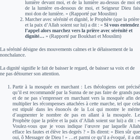
lumière devant moi, et de la lumière au-dessus de moi et
de la lumière en-dessous de moi, et Seigneur Dieu fais
moi don de lumière. » (Rapporté par Mouslim)
Marcher avec sérénité et dignité, le Prophète (que la prière
et la paix d’Allah soient sur lui) a dit :
«
Si vous entendez
l’appel alors marchez vers la prière avec sérénité et
dignité…
»
(Rapporté par Boukhari et Mouslim)
La sérénité désigne des mouvements calmes et le délaissement de la
nonchalance.
La dignité signifie le fait de baisser le regard, de baisser sa voix et de
ne pas détourner son attention.
Partir à la mosquée en marchant : Les théologiens ont précisé
qu’il est recommandé par la Sunna de ne pas faire de grands pas
et de ne pas s’empresser en marchant vers la mosquée afin de
multiplier les récompenses attachées à cette marche, tel que cela
est stipulé dans les énoncés de la Loi qui montre le mérite
d’augmenter le nombre de pas en allant à la mosquée. Le
Prophète (que la prière et la paix d’Allah soient sur lui) a dit :
«
Voulez-vous que je vous indique l’œuvre par laquelle Allah
efface les fautes et élève les degrés ? » Ils dirent: « Bien sûr que
oui, ô Messager de Dieu ! » …et parmi ce qu’il a évoqué, il a dit