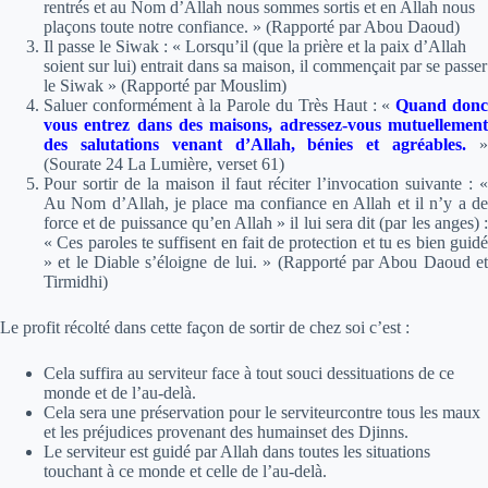
rentrés et au Nom d’Allah nous sommes sortis et en Allah nous
plaçons toute notre confiance. » (Rapporté par Abou Daoud)
Il passe le Siwak : « Lorsqu’il (que la prière et la paix d’Allah
soient sur lui) entrait dans sa maison, il commençait par se passer
le Siwak » (Rapporté par Mouslim)
Saluer conformément à la Parole du Très Haut :
«
Quand don
vous entrez dans des maisons, adressez-vous mutuellement
des salutations venant d’Allah, bénies et agréables.
(Sourate 24 La Lumière, verset 61)
Pour sortir de la maison il faut réciter l’invocation suivante : «
Au Nom d’Allah, je place ma confiance en Allah et il n’y a de
force et de puissance qu’en Allah » il lui sera dit (par les anges) :
« Ces paroles te suffisent en fait de protection et tu es bien guidé
» et le Diable s’éloigne de lui. » (Rapporté par Abou Daoud et
Tirmidhi)
Le profit récolté dans cette façon de sortir de chez soi c’est :
Cela suffira au serviteur face à tout souci dessituations de ce
monde et de l’au-delà.
Cela sera une préservation pour le serviteurcontre tous les maux
et les préjudices provenant des humainset des Djinns.
Le serviteur est guidé par Allah dans toutes les situations
touchant à ce monde et celle de l’au-delà.