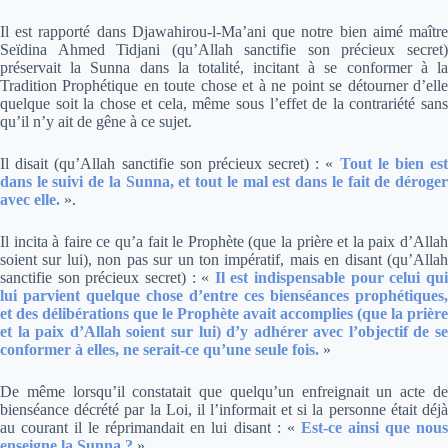
Il est rapporté dans
Djawahirou-l-Ma’ani
que notre bien aimé maîtr
Seïdina Ahmed Tidjani (qu’Allah sanctifie son précieux secret)
préservait la Sunna dans la totalité, incitant à se conformer à la
Tradition Prophétique en toute chose et à ne point se détourner d’elle
quelque soit la chose et cela, même sous l’effet de la contrariété sans
qu’il n’y ait de gêne à ce sujet.
Il disait (qu’Allah sanctifie son précieux secret) :
«
Tout le bien es
dans le suivi de la Sunna, et tout le mal est dans le fait de déroger
avec elle.
».
Il incita à faire ce qu’a fait le Prophète (que la prière et la paix d’Allah
soient sur lui), non pas sur un ton impératif, mais en disant (qu’Allah
sanctifie son précieux secret) :
«
Il est indispensable pour celui qu
lui parvient quelque chose d’entre ces bienséances prophétiques,
et des délibérations que le Prophète avait accomplies (que la prière
et la paix d’Allah soient sur lui) d’y adhérer avec l’objectif de se
conformer à elles, ne serait-ce qu’une seule fois.
»
De même lorsqu’il constatait que quelqu’un enfreignait un acte de
bienséance décrété par la Loi, il l’informait et si la personne était déjà
au courant il le réprimandait en lui disant :
«
Est-ce ainsi que nou
enseigne la Sunna ?
»