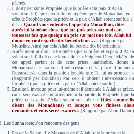
péchés.
Il doit prier sur le Prophète (que la prière et la paix d’Allah
soient sur lui) après avoir fini de répéter après le Mouadhan, en
effet le Prophète (que la prière et la paix d’Allah soient sur lui) a
dit :
«
Quand vous entendez l’appel du Mouadhan, dites
après lui la même chose que lui, puis priez sur moi car,
toutes les fois que quelqu’un prie sur moi une fois, Allah lui
donne en contrepartie dix bénédictions…
»
(Rapporté par
Mouslim) Ainsi par cela Allah lui octroie dix bénédictions.
Après avoir prié sur le Prophète (que la prière et la paix d’Allah
soient sur lui) il dit cette invocation : « Seigneur Dieu ! Maître de
cet appel parfait et de cette prière inaltérable, donne à
Mohammad le pouvoir d’intercession et la place d’honneur.
Ressuscite-le dans la position louable que Tu lui as promise. »
(Rapporté par Boukhari) Par cela il obtient l’intercession du
Prophète (que la prière et la paix d’Allah soient sur lui).
Ensuite il invoque pour lui-même et il demande à Allah sa grâce,
car il sera exaucé conformément à la parole du Prophète (que la
prière et la paix d’Allah soient sur lui) :
«
Dites comme ils
disent (les Mouadhans) et lorsque vous finissez alors
demandez et vous serez exaucés
.»
(Rapporté par Abou Daoud)
I. Les Sunna lorsqu’on rencontre des gens :
Passer le Salam : Le Messager de d’Allah (que la prière et la