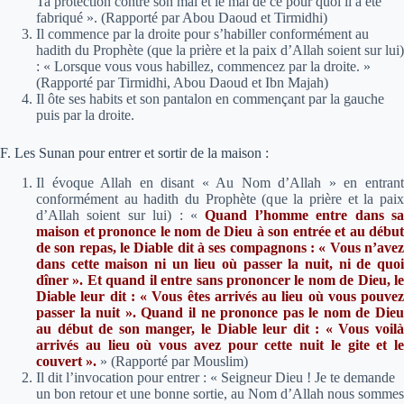
Ta protection contre son mal et le mal de ce pour quoi il a été
fabriqué ». (Rapporté par Abou Daoud et Tirmidhi)
Il commence par la droite pour s’habiller conformément au
hadith du Prophète (que la prière et la paix d’Allah soient sur lui)
:
« Lorsque vous vous habillez, commencez par la droite. »
(Rapporté par Tirmidhi, Abou Daoud et Ibn Majah)
Il ôte ses habits et son pantalon en commençant par la gauche
puis par la droite.
F. Les Sunan pour entrer et sortir de la maison :
Il évoque Allah en disant « Au Nom d’Allah » en entrant
conformément au hadith du Prophète (que la prière et la paix
d’Allah soient sur lui) :
«
Quand l’homme entre dans s
maison et prononce le nom de Dieu à son entrée et au début
de son repas, le Diable dit à ses compagnons : « Vous n’avez
dans cette maison ni un lieu où passer la nuit, ni de quoi
dîner ». Et quand il entre sans prononcer le nom de Dieu, le
Diable leur dit : « Vous êtes arrivés au lieu où vous pouvez
passer la nuit ». Quand il ne prononce pas le nom de Dieu
au début de son manger, le Diable leur dit : « Vous voilà
arrivés au lieu où vous avez pour cette nuit le gite et le
couvert ».
»
(Rapporté par Mouslim)
Il dit l’invocation pour entrer : « Seigneur Dieu ! Je te demande
un bon retour et une bonne sortie, au Nom d’Allah nous sommes