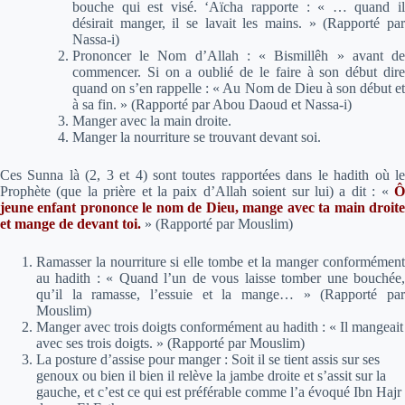
bouche qui est visé. ‘Aïcha rapporte :
« … quand i
désirait manger, il se lavait les mains. »
(Rapporté pa
Nassa-i)
Prononcer le Nom d’Allah : « Bismillêh » avant de
commencer. Si on a oublié de le faire à son début dire
quand on s’en rappelle : « Au Nom de Dieu à son début et
à sa fin. » (Rapporté par Abou Daoud et Nassa-i)
Manger avec la main droite.
Manger la nourriture se trouvant devant soi.
Ces Sunna là (2, 3 et 4) sont toutes rapportées dans le hadith où le
Prophète (que la prière et la paix d’Allah soient sur lui) a dit :
«
jeune enfant prononce le nom de Dieu, mange avec ta main droite
et mange de devant toi.
»
(Rapporté par Mouslim)
Ramasser la nourriture si elle tombe et la manger conformément
au hadith : « Quand l’un de vous laisse tomber une bouchée,
qu’il la ramasse, l’essuie et la mange… » (Rapporté par
Mouslim)
Manger avec trois doigts conformément au hadith : « Il mangeait
avec ses trois doigts. » (Rapporté par Mouslim)
La posture d’assise pour manger : Soit il se tient assis sur ses
genoux ou bien il bien il relève la jambe droite et s’assit sur la
gauche, et c’est ce qui est préférable comme l’a évoqué Ibn Hajr