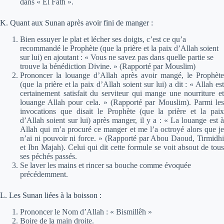
dans « El Fath ».
K. Quant aux Sunan après avoir fini de manger :
Bien essuyer le plat et lécher ses doigts, c’est ce qu’a
recommandé le Prophète (que la prière et la paix d’Allah soient
sur lui) en ajoutant :
« Vous ne savez pas dans quelle partie se
trouve la bénédiction Divine. »
(Rapporté par Mouslim)
Prononcer la louange d’Allah après avoir mangé, le Prophète
(que la prière et la paix d’Allah soient sur lui) a dit :
« Allah es
certainement satisfait du serviteur qui mange une nourriture et
louange Allah pour cela. »
(Rapporté par Mouslim). Parmi le
invocations que disait le Prophète (que la prière et la paix
d’Allah soient sur lui) après manger, il y a :
« La louange est 
Allah qui m’a procuré ce manger et me l’a octroyé alors que je
n’ai ni pouvoir ni force. »
(Rapporté par Abou Daoud, Tirmidhi
et Ibn Majah). Celui qui dit cette formule se voit absout de tous
ses péchés passés.
Se laver les mains et rincer sa bouche comme évoquée
précédemment.
L. Les Sunan liées à la boisson :
Prononcer le Nom d’Allah : « Bismillêh »
Boire de la main droite.