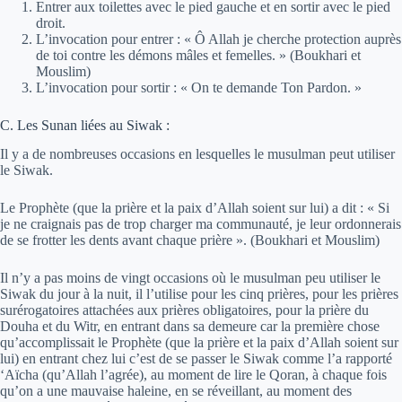
Entrer aux toilettes avec le pied gauche et en sortir avec le pied
droit.
L’invocation pour entrer : « Ô Allah je cherche protection auprès
de toi contre les démons mâles et femelles. » (Boukhari et
Mouslim)
L’invocation pour sortir : « On te demande Ton Pardon. »
C. Les Sunan liées au Siwak :
Il y a de nombreuses occasions en lesquelles le musulman peut utiliser
le Siwak.
Le Prophète (que la prière et la paix d’Allah soient sur lui) a dit : « Si
je ne craignais pas de trop charger ma communauté, je leur ordonnerais
de se frotter les dents avant chaque prière ». (Boukhari et Mouslim)
Il n’y a pas moins de vingt occasions où le musulman peu utiliser le
Siwak du jour à la nuit, il l’utilise pour les cinq prières, pour les prières
surérogatoires attachées aux prières obligatoires, pour la prière du
Douha et du Witr, en entrant dans sa demeure car la première chose
qu’accomplissait le Prophète (que la prière et la paix d’Allah soient sur
lui) en entrant chez lui c’est de se passer le Siwak comme l’a rapporté
‘Aïcha (qu’Allah l’agrée), au moment de lire le Qoran, à chaque fois
qu’on a une mauvaise haleine, en se réveillant, au moment des