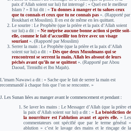
paix d’Allah soient sur lui) fut interrogé : « Quel est le meilleur
Islam ? » Il lui dit :
«
Tu donnes à manger et tu salues ceux
que tu connais et ceux que tu ne connais pas
»
. (Rapporté par
Boukhari et Mouslim). Il en est de même en les quittant.
Le sourire : Le Prophète (que la prière et la paix d’Allah soient
sur lui) a dit :
«
Ne méprise aucune bonne action si petite soit-
elle, comme le fait d’accueillir ton frère avec un visage
souriant
»
. (Rapporté par Mouslim)
Serrer la main : Le Prophète (que la prière et la paix d’Allah
soient sur lui) a dit
: «
Dès que deux Musulmans qui se
rencontrent se serrent la main, Allah les absout de leurs
péchés avant qu’ils ne se quittent
»
. (Rapporté par Abou
Daoud, Tirmidhi et Ibn Majah).
L’imam Nawawi a dit :
« Sache que le fait de serrer la main est
recommandé à chaque fois que l’on se rencontre. »
J. Les Sunan liées au manger avant le commencement et pendant :
Se laver les mains : Le Messager d’Allah (que la prière et
la paix d’Allah soient sur lui) a dit :
«
La bénédiction de
la nourriture est l’ablution avant et après elle.
»
Le
commentateurs ont spécifié que par le terme général «
ablution » c’est le lavage des mains et le rinçage de la