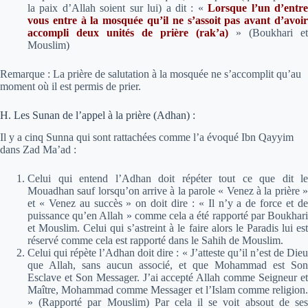
la paix d’Allah soient sur lui) a dit :
«
Lorsque l’un d’entr
vous entre à la mosquée qu’il ne s’assoit pas avant d’avoir
accompli deux unités de prière (rak’a)
»
(Boukhari et
Mouslim)
Remarque : La prière de salutation à la mosquée ne s’accomplit qu’au
moment où il est permis de prier.
H. Les Sunan de l’appel à la prière (Adhan) :
Il y a cinq Sunna qui sont rattachées comme l’a évoqué Ibn Qayyim
dans
Zad Ma’ad
:
Celui qui entend l’Adhan doit répéter tout ce que dit le
Mouadhan sauf lorsqu’on arrive à la parole « Venez à la prière »
et « Venez au succès » on doit dire : « Il n’y a de force et de
puissance qu’en Allah » comme cela a été rapporté par Boukhari
et Mouslim. Celui qui s’astreint à le faire alors le Paradis lui est
réservé comme cela est rapporté dans le Sahih de Mouslim.
Celui qui répète l’Adhan doit dire : « J’atteste qu’il n’est de Dieu
que Allah, sans aucun associé, et que Mohammad est Son
Esclave et Son Messager. J’ai accepté Allah comme Seigneur et
Maître, Mohammad comme Messager et l’Islam comme religion.
» (Rapporté par Mouslim) Par cela il se voit absout de ses