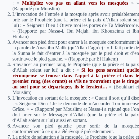
: «
Multipliez vos pas en allant vers les mosquées
» 
(Rapporté par Mouslim)
L’invocation de l’entrée à la mosquée après avoir préalablement
prié sur le Prophète (que la prière et la paix d’Allah soient sur
lui) : « Seigneur Dieu ! Ouvre-moi les portes de Ta Miséricorde.
» (Rapporté par Nassa-i, Ibn Majah, ibn Khouzeïma et Ibn
Hibban)
Avancer son pied droit pour entrer à la mosquée conformément à
la parole de Anas ibn Malik (qu’Allah l’agrée) :
« Il fait partie d
la Sunna le fait d’entrer à la mosquée par le pied droit et d’en
sortir avec le pied gauche. »
(Rapporté par El Hakem)
S’avancer au premier rang, le Prophète (que la prière et la paix
d’Allah soient sur lui) a dit :
«
Si les gens savaient quelle
récompense se trouve dans l’appel à la prière et dans le
premier rang (des orants) et s’ils ne trouvaient que le tirage
au sort pour se départager, ils le feraient…
»
(Boukhari et
Mouslim)
L’invocation en sortant de la mosquée : « Quant il sort qu’il dise
: « Seigneur Dieu ! Je te demande de m’accorder Ton immense
Grâce. » » (Rapporté par Mouslim) et Nassa-i a rajouté que l’on
doit prier sur le Messager d’Allah (que la prière et la paix
d’Allah soient sur lui) aussi en sortant.
Avancer son pied gauche pour sortir de la mosquée
conformément à ce qui a été évoqué précédemment.
La prière de salutation à la mosquée, le Prophète (que la prière et