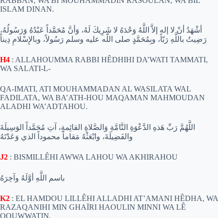
RABBAN, WA BI MOUHAMMADIN RASOULAN, WA BIL
ISLAM DINAN.
أشْهَدُ أنْ لا إله إلاَّ اللَّهُ وَحْدَهُ لا شَرِيكَ لَهُ، وَأنَّ مُحَمَّداً عَبْدُهُ وَرَسُولُهُ،
رَضِيتُ باللَّهِ رَبّاً، وبِمُحَمَّدٍ صلى اللّه عليه وسلم رَسُولاً، وبالإِسْلامِ دِيناً
H4
: ALLAHOUMMA RABBI HÊDHIHI DA’WATI TAMMATI,
WA SALATI-L-
QA-IMATI, ATI MOUHAMMADAN AL WASILATA WAL
FADILATA, WA BA’ATH-HOU MAQAMAN MAHMOUDAN
ALADHI WA’ADTAHOU.
اللَّهُمَّ رَبِّ هَذهِ الدَّعْوَةِ التَّامَّةِ وَالصَّلاةِ القائِمةِ، آتِ مُحَمَّداً الوَسِيلَةَ
والفَضِيلَةَ، وابْعَثْهُ مَقاماً محموداً الذي وَعَدْتَهُ
J2
: BISMILLÊHI AWWA LAHOU WA AKHIRAHOU
باسم اللَّهِ أوَّلَهُ وآخِرَهُ
K2
: EL HAMDOU LILLÊHI ALLADHI AT’AMANI HÊDHA, WA
RAZAQANIHI MIN GHAÏRI HAOULIN MINNI WA LÊ
QOUWWATIN.