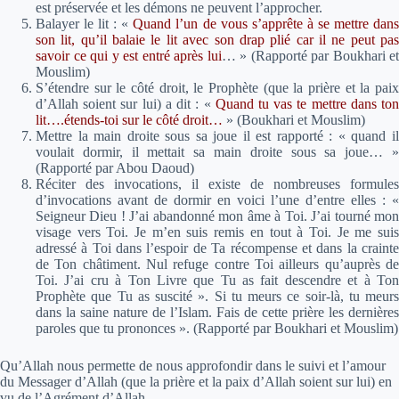
est préservée et les démons ne peuvent l’approcher.
Balayer le lit :
«
Quand l’un de vous s’apprête à se mettre dan
son lit, qu’il balaie le lit avec son drap plié car il ne peut pas
savoir ce qui y est entré après lui
… »
(Rapporté par Boukhari et
Mouslim)
S’étendre sur le côté droit, le Prophète (que la prière et la paix
d’Allah soient sur lui) a dit :
«
Quand tu vas te mettre dans to
lit….étends-toi sur le côté droit…
»
(Boukhari et Mouslim)
Mettre la main droite sous sa joue il est rapporté : « quand il
voulait dormir, il mettait sa main droite sous sa joue… »
(Rapporté par Abou Daoud)
Réciter des invocations, il existe de nombreuses formules
d’invocations avant de dormir en voici l’une d’entre elles : «
Seigneur Dieu ! J’ai abandonné mon âme à Toi. J’ai tourné mon
visage vers Toi. Je m’en suis remis en tout à Toi. Je me suis
adressé à Toi dans l’espoir de Ta récompense et dans la crainte
de Ton châtiment. Nul refuge contre Toi ailleurs qu’auprès de
Toi. J’ai cru à Ton Livre que Tu as fait descendre et à Ton
Prophète que Tu as suscité ». Si tu meurs ce soir-là, tu meurs
dans la saine nature de l’Islam. Fais de cette prière les dernières
paroles que tu prononces ». (Rapporté par Boukhari et Mouslim)
Qu’Allah nous permette de nous approfondir dans le suivi et l’amour
du Messager d’Allah (que la prière et la paix d’Allah soient sur lui) en
vu de l’Agrément d’Allah.