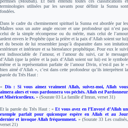
permises (Moubah). Et bien entendu toutes ces classifications et
terminologies utilisées par les savants pour définir la Sunna sont
fondées.
Dans le cadre du cheminement spirituel la Sunna est abordée par les
Maîtres sous un autre angle encore et une profondeur qui n’est pas
celui de la simple récompense ou du mérite, mais celui de l’amour
ardent envers le Prophète (que la prière et la paix d’Allah soient sur lui)
et du besoin de lui ressembler jusqu’à disparaitre dans son imitation
extérieure et intérieure et sa bienséance prophétique. Pour eux le suivi
est indissociable de l’amour, et l’amour du suivi, car le messager
d’Allah (que la prière et la paix d’Allah soient sur lui) est le symbole
même et la représentation parfaite de l’amour Divin, n’est-il pas le «
bien aimé d’Allah », c’est dans cette profondeur qu’ils interprètent la
parole du Très Haut :
«
Dis : Si vous aimez vraiment Allah, suivez-moi, Allah vou
aimera alors et vous pardonnera vos péchés. Allah est Pardonneur
et Miséricordieux.
» (Sourate 03 La famille d’Imran, verset 31)
Et la parole du Très Haut :
«
Et vous avez en l’Envoyé d’Allah u
exemple parfait pour quiconque espère en Allah et au Jour
dernier et invoque Allah fréquemment.
» (Sourate 33 Les coalisés
verset 21)