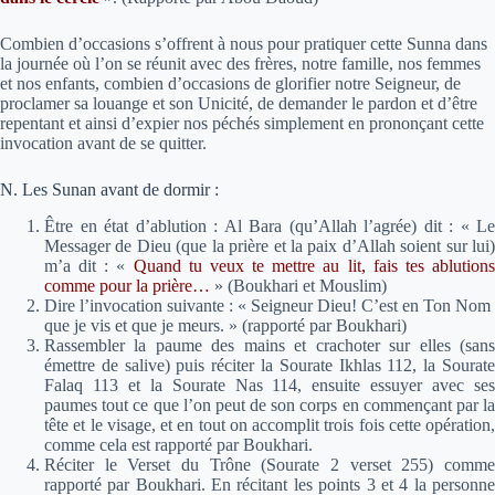
Combien d’occasions s’offrent à nous pour pratiquer cette Sunna dans
la journée où l’on se réunit avec des frères, notre famille, nos femmes
et nos enfants, combien d’occasions de glorifier notre Seigneur, de
proclamer sa louange et son Unicité, de demander le pardon et d’être
repentant et ainsi d’expier nos péchés simplement en prononçant cette
invocation avant de se quitter.
N. Les Sunan avant de dormir :
Être en état d’ablution : Al Bara (qu’Allah l’agrée) dit : « Le
Messager de Dieu (que la prière et la paix d’Allah soient sur lui)
m’a dit :
«
Quand tu veux te mettre au lit, fais tes ablution
comme pour la prière…
»
(Boukhari et Mouslim)
Dire l’invocation suivante : « Seigneur Dieu! C’est en Ton Nom
que je vis et que je meurs. » (rapporté par Boukhari)
Rassembler la paume des mains et crachoter sur elles (sans
émettre de salive) puis réciter la Sourate Ikhlas 112, la Sourate
Falaq 113 et la Sourate Nas 114, ensuite essuyer avec ses
paumes tout ce que l’on peut de son corps en commençant par la
tête et le visage, et en tout on accomplit trois fois cette opération,
comme cela est rapporté par Boukhari.
Réciter le Verset du Trône (Sourate 2 verset 255) comme
rapporté par Boukhari. En récitant les points 3 et 4 la personne