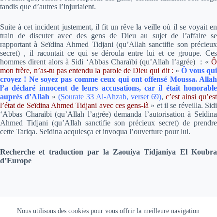
tandis que d’autres l’injuriaient.
Suite à cet incident justement, il fit un rêve la veille où il se voyait en
train de discuter avec des gens de Dieu au sujet de l’affaire se
rapportant à Seïdina Ahmed Tidjani (qu’Allah sanctifie son précieux
secret) , il racontait ce qui se déroula entre lui et ce groupe. Ces
hommes dirent alors à Sidi ‘Abbas Charaïbi (qu’Allah l’agrée) : «
Ô
mon frère, n’as-tu pas entendu la parole de Dieu qui dit :
«
Ô vous qu
croyez ! Ne soyez pas comme ceux qui ont offensé Moussa. Allah
l’a déclaré innocent de leurs accusations, car il était honorable
auprès d’Allah
»
(Sourate 33 Al-Ahzab, verset 69)
,
c’est ainsi qu’est
l’état de Seïdina Ahmed Tidjani avec ces gens-là
» et il se réveilla. Sid
‘Abbas Charaïbi (qu’Allah l’agrée) demanda l’autorisation à Seïdina
Ahmed Tidjani (qu’Allah sanctifie son précieux secret) de prendre
cette Tariqa. Seïdina acquiesça et invoqua l’ouverture pour lui.
Recherche et traduction par la Zaouiya Tidjaniya El Koubra
d’Europe
Copyright © 2026 Tidjaniya |
Mentions Légales
|
Accès
Nous utilisons des cookies pour vous offrir la meilleure navigation
Extranet