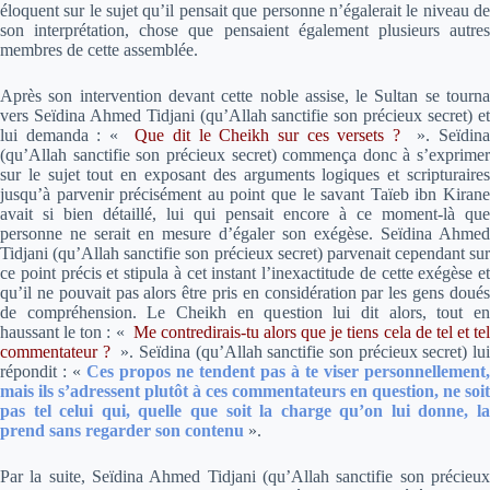
éloquent sur le sujet qu’il pensait que personne n’égalerait le niveau de
son interprétation, chose que pensaient également plusieurs autres
membres de cette assemblée.
Après son intervention devant cette noble assise, le Sultan se tourna
vers Seïdina Ahmed Tidjani (qu’Allah sanctifie son précieux secret) et
lui demanda : «
Que dit le Cheikh sur ces versets ?
». Seïdin
(qu’Allah sanctifie son précieux secret) commença donc à s’exprimer
sur le sujet tout en exposant des arguments logiques et scripturaires
jusqu’à parvenir précisément au point que le savant Taïeb ibn Kirane
avait si bien détaillé, lui qui pensait encore à ce moment-là que
personne ne serait en mesure d’égaler son exégèse. Seïdina Ahmed
Tidjani (qu’Allah sanctifie son précieux secret) parvenait cependant sur
ce point précis et stipula à cet instant l’inexactitude de cette exégèse et
qu’il ne pouvait pas alors être pris en considération par les gens doués
de compréhension. Le Cheikh en question lui dit alors, tout en
haussant le ton : «
Me contredirais-tu alors que je tiens cela de tel et tel
commentateur ?
». Seïdina (qu’Allah sanctifie son précieux secret) lu
répondit :
«
Ces propos ne tendent pas à te viser personnellement,
mais ils s’adressent plutôt à ces commentateurs en question, ne soit
pas tel celui qui, quelle que soit la charge qu’on lui donne, la
prend sans regarder son contenu
»
.
Par la suite, Seïdina Ahmed Tidjani (qu’Allah sanctifie son précieux