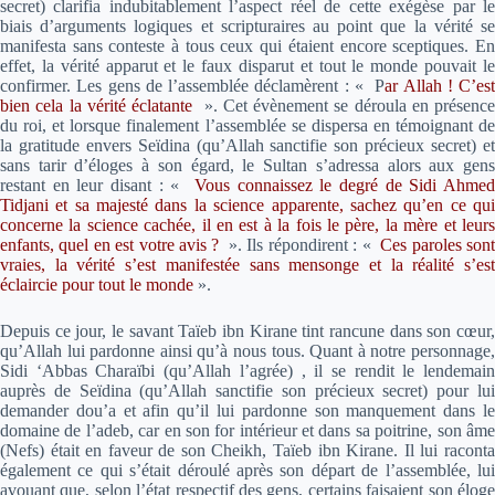
secret) clarifia indubitablement l’aspect réel de cette exégèse par le
biais d’arguments logiques et scripturaires au point que la vérité se
manifesta sans conteste à tous ceux qui étaient encore sceptiques. En
effet, la vérité apparut et le faux disparut et tout le monde pouvait le
confirmer. Les gens de l’assemblée déclamèrent : «
P
ar Allah ! C’est
bien cela la vérité éclatante
». Cet évènement se déroula en présence
du roi, et lorsque finalement l’assemblée se dispersa en témoignant de
la gratitude envers Seïdina (qu’Allah sanctifie son précieux secret) et
sans tarir d’éloges à son égard, le Sultan s’adressa alors aux gens
restant en leur disant : «
Vous connaissez le degré de Sidi Ahme
Tidjani et sa majesté dans la science apparente, sachez qu’en ce qui
concerne la science cachée, il en est à la fois le père, la mère et leurs
enfants, quel en est votre avis ?
». Ils répondirent : «
Ces paroles sont
vraies, la vérité s’est manifestée sans mensonge et la réalité s’est
éclaircie pour tout le monde
».
Depuis ce jour, le savant Taïeb ibn Kirane tint rancune dans son cœur,
qu’Allah lui pardonne ainsi qu’à nous tous. Quant à notre personnage,
Sidi ‘Abbas Charaïbi (qu’Allah l’agrée) , il se rendit le lendemain
auprès de Seïdina (qu’Allah sanctifie son précieux secret) pour lui
demander dou’a et afin qu’il lui pardonne son manquement dans le
domaine de l’adeb, car en son for intérieur et dans sa poitrine, son âme
(Nefs) était en faveur de son Cheikh, Taïeb ibn Kirane. Il lui raconta
également ce qui s’était déroulé après son départ de l’assemblée, lui
avouant que, selon l’état respectif des gens, certains faisaient son éloge