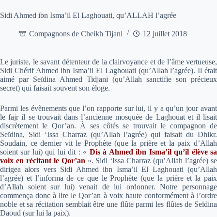
Sidi Ahmed ibn Isma’il El Laghouati, qu’ALLAH l’agrée
Compagnons de Cheikh Tijani
12 juillet 2018
Le juriste, le savant détenteur de la clairvoyance et de l’âme vertueuse,
Sidi Chérif Ahmed ibn Isma’il El Laghouati (qu’Allah l’agrée). Il était
aimé par Seïdina Ahmed Tidjani (qu’Allah sanctifie son précieux
secret) qui faisait souvent son éloge.
Parmi les évènements que l’on rapporte sur lui, il y a qu’un jour avant
le fajr il se trouvait dans l’ancienne mosquée de Laghouat et il lisait
discrètement le Qor’an. À ses côtés se trouvait le compagnon de
Seïdina, Sidi ‘Issa Charraz (qu’Allah l’agrée) qui faisait du Dhikr.
Soudain, ce dernier vit le Prophète (que la prière et la paix d’Allah
soient sur lui) qui lui dit :
«
Dis à Ahmed ibn Isma’il qu’il élève s
voix en récitant le Qor’an
».
Sidi ‘Issa Charraz (qu’Allah l’agrée) s
dirigea alors vers Sidi Ahmed ibn Isma’il El Laghouati (qu’Allah
l’agrée) et l’informa de ce que le Prophète (que la prière et la paix
d’Allah soient sur lui) venait de lui ordonner. Notre personnage
commença donc à lire le Qor’an à voix haute conformément à l’ordre
noble et sa récitation semblait être une flûte parmi les flûtes de Seïdina
Daoud (sur lui la paix).