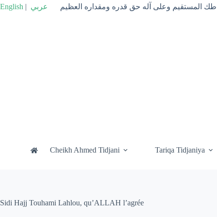
Passer
English
|
عربي
راطك المستقيم وعلى آله حق قدره ومقداره العظيم
au
contenu
Cheikh Ahmed Tidjani
Tariqa Tidjaniya
Sidi Hajj Touhami Lahlou, qu’ALLAH l’agrée