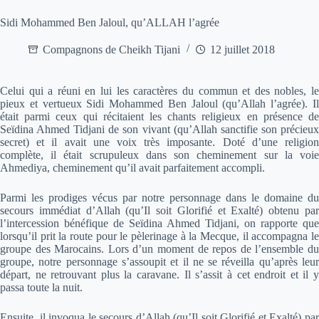
Sidi Mohammed Ben Jaloul, qu’ALLAH l’agrée
Compagnons de Cheikh Tijani
12 juillet 2018
Celui qui a réuni en lui les caractères du commun et des nobles, le
pieux et vertueux Sidi Mohammed Ben Jaloul (qu’Allah l’agrée). Il
était parmi ceux qui récitaient les chants religieux en présence de
Seïdina Ahmed Tidjani de son vivant (qu’Allah sanctifie son précieux
secret) et il avait une voix très imposante. Doté d’une religion
complète, il était scrupuleux dans son cheminement sur la voie
Ahmediya, cheminement qu’il avait parfaitement accompli.
Parmi les prodiges vécus par notre personnage dans le domaine du
secours immédiat d’Allah (qu’Il soit Glorifié et Exalté) obtenu par
l’intercession bénéfique de Seïdina Ahmed Tidjani, on rapporte que
lorsqu’il prit la route pour le pèlerinage à la Mecque, il accompagna le
groupe des Marocains. Lors d’un moment de repos de l’ensemble du
groupe, notre personnage s’assoupit et il ne se réveilla qu’après leur
départ, ne retrouvant plus la caravane. Il s’assit à cet endroit et il y
passa toute la nuit.
Ensuite, il invoqua le secours d’Allah (qu’Il soit Glorifié et Exalté) par