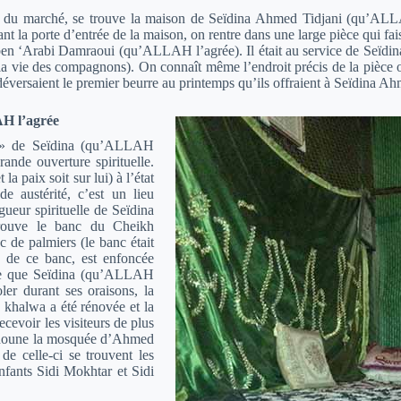
ace du marché, se trouve la maison de Seïdina Ahmed Tidjani (qu’ALLA
nt la porte d’entrée de la maison, on rentre dans une large pièce qui faisa
 ‘Arabi Damraoui (qu’ALLAH l’agrée). Il était au service de Seïdina 
. la vie des compagnons). On connaît même l’endroit précis de la pièce où
déversaient le premier beurre au printemps qu’ils offraient à Seïdina 
H l’agrée
wa » de Seïdina (qu’ALLAH
grande ouverture spirituelle.
la paix soit sur lui) à l’état
e austérité, c’est un lieu
ueur spirituelle de Seïdina
rouve le banc du Cheikh
 de palmiers (le banc était
us de ce banc, est enfoncée
ette que Seïdina (qu’ALLAH
oler durant ses oraisons, la
a khalwa a été rénovée et la
evoir les visiteurs de plus
mghoune la mosquée d’Ahmed
de celle-ci se trouvent les
fants Sidi Mokhtar et Sidi