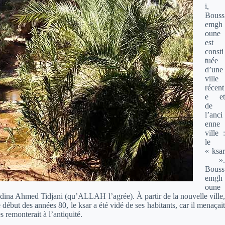
i,
Bouss
emgh
oune
est
consti
tuée
d’une
ville
récent
e et
de
l’anci
enne
ville :
le
« ksar
».
Bouss
emgh
oune
ïdina Ahmed Tidjani (qu’ALLAH l’agrée). À partir de la nouvelle ville
début des années 80, le ksar a été vidé de ses habitants, car il menaçait
s remonterait à l’antiquité.