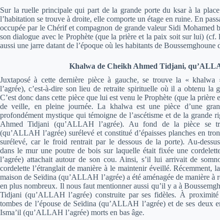
Sur la ruelle principale qui part de la grande porte du ksar à la pl
l’habitation se trouve à droite, elle comporte un étage en ruine. En passa
occupée par le Chérif et compagnon de grande valeur Sidi Mohamed ben
son dialogue avec le Prophète (que la prière et la paix soit sur lui) (cf
aussi une jarre datant de l’époque où les habitants de Boussemghoune 
Khalwa de Cheikh Ahmed Tidjani, qu’ALLA
Juxtaposé à cette dernière pièce à gauche, se trouve la « khal
l’agrée), c’est-à-dire son lieu de retraite spirituelle où il a obtenu la 
C’est donc dans cette pièce que lui est venu le Prophète (que la prière et 
de veille, en pleine journée. La khalwa est une pièce d’une grand
profondément mystique qui témoigne de l’ascétisme et de la grande rig
Ahmed Tidjani (qu’ALLAH l’agrée). Au fond de la pièce se t
(qu’ALLAH l’agrée) surélevé et constitué d’épaisses planches en tronc
surélevé, car le froid rentrait par le dessous de la porte). Au-dess
dans le mur une poutre de bois sur laquelle était fixée une cordel
l’agrée) attachait autour de son cou. Ainsi, s’il lui arrivait de somn
cordelette l’étranglait de manière à le maintenir éveillé. Récemment, l
maison de Seïdina (qu’ALLAH l’agrée) a été aménagée de manière à rec
en plus nombreux. Il nous faut mentionner aussi qu’il y a à Bousse
Tidjani (qu’ALLAH l’agrée) construite par ses fidèles. À proximité 
tombes de l’épouse de Seïdina (qu’ALLAH l’agrée) et de ses deux en
Isma’il (qu’ALLAH l’agrée) morts en bas âge.