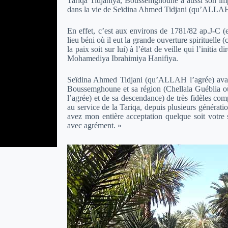
Tariqa Tidjaniya, Boussemghoune a aussi son impo
dans la vie de Seïdina Ahmed Tidjani (qu’ALLAH
En effet, c’est aux environs de 1781/82 ap.J-C (e
lieu béni où il eut la grande ouverture spirituelle (
la paix soit sur lui) à l’état de veille qui l’initi
Mohamediya Ibrahimiya Hanifiya.
Seïdina Ahmed Tidjani (qu’ALLAH l’agrée) avait
Boussemghoune et sa région (Chellala Guéblia o
l’agrée) et de sa descendance) de très fidèles co
au service de la Tariqa, depuis plusieurs générat
avez mon entière acceptation quelque soit votre
avec agrément. »