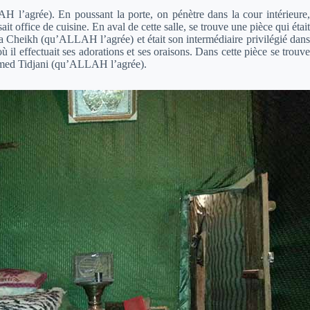
H l’agrée). En poussant la porte, on pénètre dans la cour intérieure,
it office de cuisine. En aval de cette salle, se trouve une pièce qui était
Cheikh (qu’ALLAH l’agrée) et était son intermédiaire privilégié dans
 il effectuait ses adorations et ses oraisons. Dans cette pièce se trouve
Ahmed Tidjani (qu’ALLAH l’agrée).