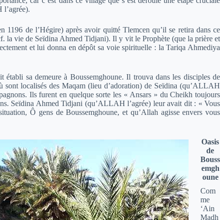
rtance, car c’est dans ce village que s’est déroulé une étape cruciale
 l’agrée).
n 1196 de l’Hégire) après avoir quitté Tlemcen qu’il se retira dans ce
cf. la vie de Seïdina Ahmed Tidjani). Il y vit le Prophète (que la prière et
a directement et lui donna en dépôt sa voie spirituelle : la Tariqa Ahmediya
 établi sa demeure à Boussemghoune. Il trouva dans les disciples de
ù sont localisés des Maqam (lieu d’adoration) de Seïdina (qu’ALLAH
mpagnons. Ils furent en quelque sorte les « Ansars » du Cheikh toujours
ions. Seïdina Ahmed Tidjani (qu’ALLAH l’agrée) leur avait dit : « Vous
 situation, Ô gens de Boussemghoune, et qu’Allah agisse envers vous
Oasis
de
Bouss
emgh
oune
Com
me
‘Ain
Madh