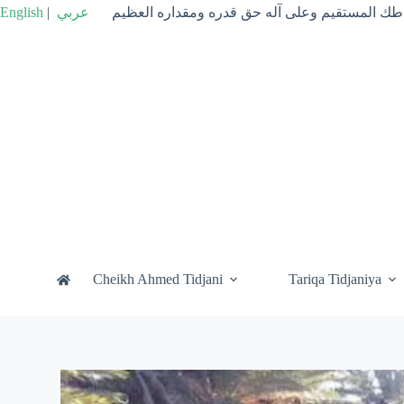
Passer
English
|
عربي
راطك المستقيم وعلى آله حق قدره ومقداره العظيم
au
contenu
Cheikh Ahmed Tidjani
Tariqa Tidjaniya