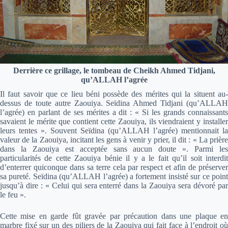
Derrière ce grillage, le tombeau de Cheikh Ahmed Tidjani,
qu’ALLAH l’agrée
Il faut savoir que ce lieu béni possède des mérites qui la situent au-
dessus de toute autre Zaouiya. Seïdina Ahmed Tidjani (qu’ALLAH
l’agrée) en parlant de ses mérites a dit : « Si les grands connaissants
savaient le mérite que contient cette Zaouiya, ils viendraient y installer
leurs tentes ». Souvent Seïdina (qu’ALLAH l’agrée) mentionnait la
valeur de la Zaouiya, incitant les gens à venir y prier, il dit : « La prière
dans la Zaouiya est acceptée sans aucun doute ». Parmi les
particularités de cette Zaouiya bénie il y a le fait qu’il soit interdit
d’enterrer quiconque dans sa terre cela par respect et afin de préserver
sa pureté. Seïdina (qu’ALLAH l’agrée) a fortement insisté sur ce point
jusqu’à dire : « Celui qui sera enterré dans la Zaouiya sera dévoré par
le feu ».
Cette mise en garde fût gravée par précaution dans une plaque en
marbre fixé sur un des piliers de la Zaouiya qui fait face à l’endroit où