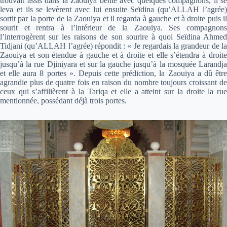
trouvait assis dans la Zaouiya bénie avec quelques compagnons, il se
leva et ils se levèrent avec lui ensuite Seïdina (qu’ALLAH l’agrée)
sortit par la porte de la Zaouiya et il regarda à gauche et à droite puis il
sourit et rentra à l’intérieur de la Zaouiya. Ses compagnons
l’interrogèrent sur les raisons de son sourire à quoi Seïdina Ahmed
Tidjani (qu’ALLAH l’agrée) répondit : « Je regardais la grandeur de la
Zaouiya et son étendue à gauche et à droite et elle s’étendra à droite
jusqu’à la rue Djiniyara et sur la gauche jusqu’à la mosquée Larandja
et elle aura 8 portes ». Depuis cette prédiction, la Zaouiya a dû être
agrandie plus de quatre fois en raison du nombre toujours croissant de
ceux qui s’affilièrent à la Tariqa et elle a atteint sur la droite la rue
mentionnée, possédant déjà trois portes.