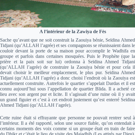
A l’intérieur de la Zawiya de Fès
Sache qu’avant que ne soit construit la Zaouiya bénie, Seïdina Ahmed
Tidjani (qu’ALLAH l’agrée) et ses compagnons se réunissaient dans le
couloir devant la porte de sa maison pour accomplir le Wadhifa en
groupe et parfois dans certaines mosquées. Puis le Prophète (que la
prière et la paix soit sur lui) ordonna à Seïdina Ahmed Tidjani
(qu’ALLAH l’agrée) de construire la Zaouiya bénie et pour cela il
devait choisir le meilleur emplacement, le plus pur. Seïdina Ahmed
Tidjani (qu’ALLAH l’agrée) a donc choisi l’endroit où la Zaouiya est
actuellement construite. Autrefois le quartier s’appelait Dardas et il est
connu aujourd’hui sous l’appellation de quartier Blida. Il a acheté ce
lieu avec son argent pur et licite. Il s’agissait d’une ruine où il y avait
un grand figuier et c’est à cet endroit justement qu’est enterré Seïdina
Ahmed Tidjani (qu’ALLAH l’agrée).
Cette ruine était si effrayante que personne ne pouvait rentrer seul à
l’intérieur. Il a été rapporté, selon une source fiable, qu’on entendait à
certains moments des voix comme si un groupe était en train de faire
du Dhikr et c’était le lieu de visite des Majadhib (Les attirés par Dieu).