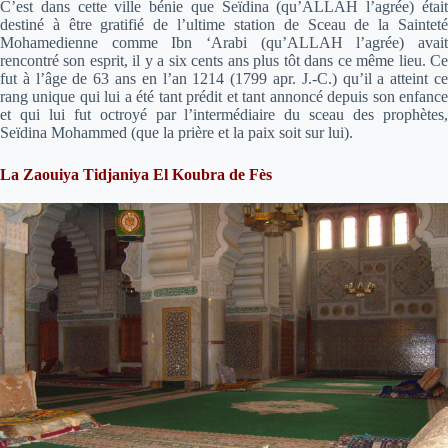
C’est dans cette ville bénie que Seïdina (qu’ALLAH l’agrée) était
destiné à être gratifié de l’ultime station de Sceau de la Sainteté
Mohamedienne comme Ibn ‘Arabi (qu’ALLAH l’agrée) avait
rencontré son esprit, il y a six cents ans plus tôt dans ce même lieu. Ce
fut à l’âge de 63 ans en l’an 1214 (1799 apr. J.-C.) qu’il a atteint ce
rang unique qui lui a été tant prédit et tant annoncé depuis son enfance
et qui lui fut octroyé par l’intermédiaire du sceau des prophètes,
Seïdina Mohammed (que la prière et la paix soit sur lui).
La Zaouiya Tidjaniya El Koubra de Fès