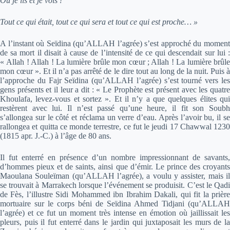
Où je lis et je vois !
Tout ce qui était, tout ce qui sera et tout ce qui est proche… »
A l’instant où Seïdina (qu’ALLAH l’agrée) s’est approché du moment
de sa mort il disait à cause de l’intensité de ce qui descendait sur lui :
« Allah ! Allah ! La lumière brûle mon cœur ; Allah ! La lumière brûle
mon cœur ». Et il n’a pas arrêté de le dire tout au long de la nuit. Puis à
l’approche du Fajr Seïdina (qu’ALLAH l’agrée) s’est tourné vers les
gens présents et il leur a dit : « Le Prophète est présent avec les quatre
Khoulafa, levez-vous et sortez ». Et il n’y a que quelques élites qui
restèrent avec lui. Il n’est passé qu’une heure, il fit son Soubh
s’allongea sur le côté et réclama un verre d’eau. Après l’avoir bu, il se
rallongea et quitta ce monde terrestre, ce fut le jeudi 17 Chawwal 1230
(1815 apr. J.-C.) à l’âge de 80 ans.
Il fut enterré en présence d’un nombre impressionnant de savants,
d’hommes pieux et de saints, ainsi que d’émir. Le prince des croyants
Maoulana Souleïman (qu’ALLAH l’agrée), a voulu y assister, mais il
se trouvait à Marrakech lorsque l’événement se produisit. C’est le Qadi
de Fès, l’illustre Sidi Mohammed ibn Ibrahim Dakali, qui fit la prière
mortuaire sur le corps béni de Seïdina Ahmed Tidjani (qu’ALLAH
l’agrée) et ce fut un moment très intense en émotion où jaillissait les
pleurs, puis il fut enterré dans le jardin qui juxtaposait les murs de la