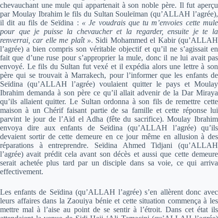
chevauchant une mule qui appartenait à son noble père. Il fut aperçu
par Moulay Ibrahim le fils du Sultan Souleïman (qu’ALLAH l’agrée),
il dit au fils de Seïdina :
« Je voudrais que tu m’envoies cette mule
pour que je puisse la chevaucher et la regarder, ensuite je te la
renverrai, car elle me plaît »
. Sidi Mohammed el Kabir (qu’ALLAH
l’agrée) a bien compris son véritable objectif et qu’il ne s’agissait en
fait que d’une ruse pour s’approprier la mule, donc il ne lui avait pas
envoyé. Le fils du Sultan fut vexé et il expédia alors une lettre à son
père qui se trouvait à Marrakech, pour l’informer que les enfants de
Seïdina (qu’ALLAH l’agrée) voulaient quitter le pays et Moulay
Ibrahim demanda à son père ce qu’il allait advenir de la Dar Miraya
qu’ils allaient quitter. Le Sultan ordonna à son fils de remettre cette
maison à un Chérif faisant partie de sa famille et cette réponse lui
parvint le jour de l’Aïd el Adha (fête du sacrifice). Moulay Ibrahim
envoya dire aux enfants de Seïdina (qu’ALLAH l’agrée) qu’ils
devaient sortir de cette demeure en ce jour même en allusion à des
réparations à entreprendre. Seïdina Ahmed Tidjani (qu’ALLAH
l’agrée) avait prédit cela avant son décès et aussi que cette demeure
serait achetée plus tard par un disciple dans sa voie, ce qui arriva
effectivement.
Les enfants de Seïdina (qu’ALLAH l’agrée) s’en allèrent donc avec
leurs affaires dans la Zaouiya bénie et cette situation commença à les
mettre mal à l’aise au point de se sentir à l’étroit. Dans cet état ils