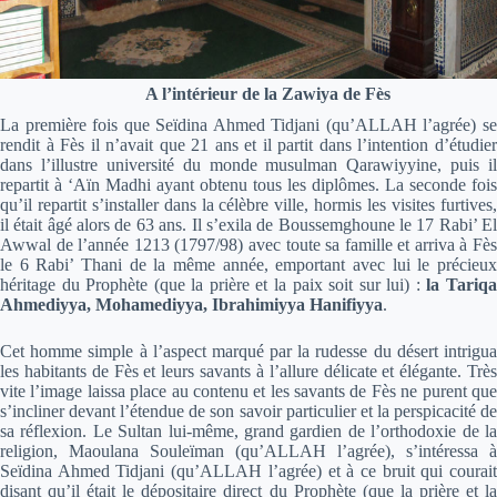
A l’intérieur de la Zawiya de Fès
La première fois que Seïdina Ahmed Tidjani (qu’ALLAH l’agrée) se
rendit à Fès il n’avait que 21 ans et il partit dans l’intention d’étudier
dans l’illustre université du monde musulman Qarawiyyine, puis il
repartit à ‘Aïn Madhi ayant obtenu tous les diplômes. La seconde fois
qu’il repartit s’installer dans la célèbre ville, hormis les visites furtives,
il était âgé alors de 63 ans. Il s’exila de Boussemghoune le 17 Rabi’ El
Awwal de l’année 1213 (1797/98) avec toute sa famille et arriva à Fès
le 6 Rabi’ Thani de la même année, emportant avec lui le précieux
héritage du Prophète (que la prière et la paix soit sur lui) :
la Tariq
Ahmediyya, Mohamediyya, Ibrahimiyya Hanifiyya
.
Cet homme simple à l’aspect marqué par la rudesse du désert intrigua
les habitants de Fès et leurs savants à l’allure délicate et élégante. Très
vite l’image laissa place au contenu et les savants de Fès ne purent que
s’incliner devant l’étendue de son savoir particulier et la perspicacité de
sa réflexion. Le Sultan lui-même, grand gardien de l’orthodoxie de la
religion, Maoulana Souleïman (qu’ALLAH l’agrée), s’intéressa à
Seïdina Ahmed Tidjani (qu’ALLAH l’agrée) et à ce bruit qui courait
disant qu’il était le dépositaire direct du Prophète (que la prière et la