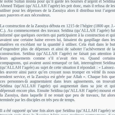
le noble Sultan insista pour qu’il garde les bourses d’argent et Seïdina
Ahmed Tidjani (qu’ALLAH l’agrée) les prit donc, mais il refusa de les
utiliser pour les dépenses de la Zaouiya alors il distribua tout l’argent
aux pauvres et aux nécessiteux.
La construction de la Zaouiya débuta en 1215 de l’hégire (1800 apr. J.-
C.). Au commencement des travaux Seïdina (qu’ALLAH l’agrée) fut
informé que quelques ouvriers qui participaient à la construction et qui
avaient une certaine haine envers lui, faisaient du gaspillage dans les
matières en excédant sur la quantité à utiliser. Cela était dans le but
d’engendrer plus de dépenses et ainsi de saboter l’achèvement de la
construction. Seïdina (qu’ALLAH l’agrée) ne faisait pas attention à
leurs agissements comme s’il n’avait rien vu. Quand certains
compagnons, qui avaient aussi remarqué ce fait, interrogèrent Seïdina
(qu’ALLAH l’agrée) au sujet de cette situation il répondait : « Laissez-
les œuvrer ainsi parce qu’en croyant nous tromper en vérité ils nous
rendent service, et la Zaouiya est gérée par Allah ». Chaque fois que
ces personnes-là augmentaient dans leurs agissements, on trouvait
Seïdina (qu’ALLAH l’agrée) qui augmentait dans sa joie et qui
dépensait encore plus. Ensuite Seïdina (qu’ALLAH l’agrée) mourut et
la Zaouiya, dans laquelle il ne restait que peu de travaux, fut alors
terminée par les disciples en très peu de temps.
Il a été rapporté qu’une fois alors que Seïdina (qu’ALLAH l’agrée) se