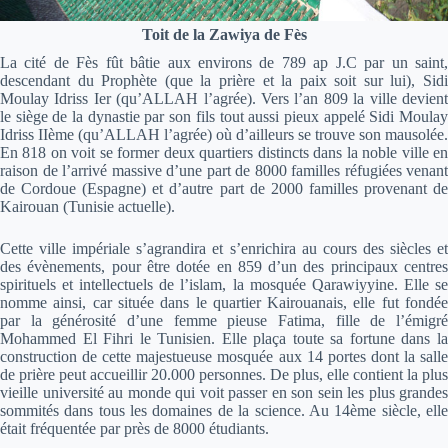
Toit de la Zawiya de Fès
La cité de Fès fût bâtie aux environs de 789 ap J.C par un saint,
descendant du Prophète (que la prière et la paix soit sur lui), Sidi
Moulay Idriss Ier (qu’ALLAH l’agrée). Vers l’an 809 la ville devient
le siège de la dynastie par son fils tout aussi pieux appelé Sidi Moulay
Idriss IIème (qu’ALLAH l’agrée) où d’ailleurs se trouve son mausolée.
En 818 on voit se former deux quartiers distincts dans la noble ville en
raison de l’arrivé massive d’une part de 8000 familles réfugiées venant
de Cordoue (Espagne) et d’autre part de 2000 familles provenant de
Kairouan (Tunisie actuelle).
Cette ville impériale s’agrandira et s’enrichira au cours des siècles et
des évènements, pour être dotée en 859 d’un des principaux centres
spirituels et intellectuels de l’islam, la mosquée Qarawiyyine. Elle se
nomme ainsi, car située dans le quartier Kairouanais, elle fut fondée
par la générosité d’une femme pieuse Fatima, fille de l’émigré
Mohammed El Fihri le Tunisien. Elle plaça toute sa fortune dans la
construction de cette majestueuse mosquée aux 14 portes dont la salle
de prière peut accueillir 20.000 personnes. De plus, elle contient la plus
vieille université au monde qui voit passer en son sein les plus grandes
sommités dans tous les domaines de la science. Au 14ème siècle, elle
était fréquentée par près de 8000 étudiants.