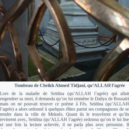
Tombeau de Cheikh Ahmed Tidjani, qu’ALLAH l’agrée
Lors de la maladie de Seïdina (qu’ALLAH l’agrée) qui allait
engendrer sa mort, il demanda qu’on lui emmène le Daliya de Bousaïri
mais on ne pouvait trouver ce poème à Fès. Seïdina (qu’ALLAH
l’agrée) a alors ordonné à quelques élites parmi ses compagnons de se
rendre dans la ville de Meknès. Quant ils le trouvèrent et qu’ils
revinrent avec, Seïdina (qu’ALLAH l’agrée) ordonna qu’on le lui lise
et une fois la lecture achevée, il ne parla plus avec personne. Il