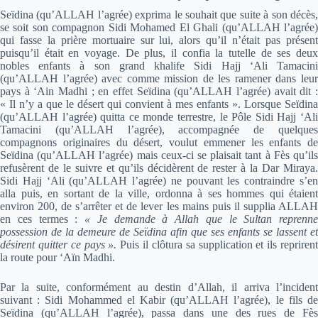
Seïdina (qu’ALLAH l’agrée) exprima le souhait que suite à son décès,
se soit son compagnon Sidi Mohamed El Ghali (qu’ALLAH l’agrée)
qui fasse la prière mortuaire sur lui, alors qu’il n’était pas présent
puisqu’il était en voyage. De plus, il confia la tutelle de ses deux
nobles enfants à son grand khalife Sidi Hajj ‘Ali Tamacini
(qu’ALLAH l’agrée) avec comme mission de les ramener dans leur
pays à ‘Ain Madhi ; en effet Seïdina (qu’ALLAH l’agrée) avait dit :
« Il n’y a que le désert qui convient à mes enfants ». Lorsque Seïdina
(qu’ALLAH l’agrée) quitta ce monde terrestre, le Pôle Sidi Hajj ‘Ali
Tamacini (qu’ALLAH l’agrée), accompagnée de quelques
compagnons originaires du désert, voulut emmener les enfants de
Seïdina (qu’ALLAH l’agrée) mais ceux-ci se plaisait tant à Fès qu’ils
refusèrent de le suivre et qu’ils décidèrent de rester à la Dar Miraya.
Sidi Hajj ‘Ali (qu’ALLAH l’agrée) ne pouvant les contraindre s’en
alla puis, en sortant de la ville, ordonna à ses hommes qui étaient
environ 200, de s’arrêter et de lever les mains puis il supplia ALLAH
en ces termes :
« Je demande à Allah que le Sultan reprenne
possession de la demeure de Seïdina afin que ses enfants se lassent et
désirent quitter ce pays ».
Puis il clôtura sa supplication et ils repriren
la route pour ‘Aïn Madhi.
Par la suite, conformément au destin d’Allah, il arriva l’incident
suivant : Sidi Mohammed el Kabir (qu’ALLAH l’agrée), le fils de
Seïdina (qu’ALLAH l’agrée), passa dans une des rues de Fès