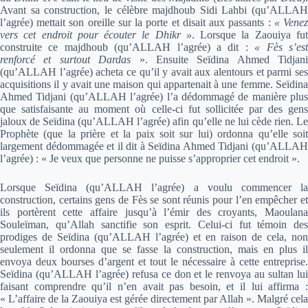
Avant sa construction, le célèbre majdhoub Sidi Lahbi (qu’ALLAH
l’agrée) mettait son oreille sur la porte et disait aux passants :
« Vene
vers cet endroit pour écouter le Dhikr »
. Lorsque la Zaouiya fu
construite ce majdhoub (qu’ALLAH l’agrée) a dit :
« Fès s’es
renforcé et surtout Dardas
». Ensuite Seïdina Ahmed Tidjani
(qu’ALLAH l’agrée) acheta ce qu’il y avait aux alentours et parmi ses
acquisitions il y avait une maison qui appartenait à une femme. Seïdina
Ahmed Tidjani (qu’ALLAH l’agrée) l’a dédommagé de manière plus
que satisfaisante au moment où celle-ci fut sollicitée par des gens
jaloux de Seïdina (qu’ALLAH l’agrée) afin qu’elle ne lui cède rien. Le
Prophète (que la prière et la paix soit sur lui) ordonna qu’elle soit
largement dédommagée et il dit à Seïdina Ahmed Tidjani (qu’ALLAH
l’agrée) : « Je veux que personne ne puisse s’approprier cet endroit ».
Lorsque Seïdina (qu’ALLAH l’agrée) a voulu commencer la
construction, certains gens de Fès se sont réunis pour l’en empêcher et
ils portèrent cette affaire jusqu’à l’émir des croyants, Maoulana
Souleïman, qu’Allah sanctifie son esprit. Celui-ci fut témoin des
prodiges de Seïdina (qu’ALLAH l’agrée) et en raison de cela, non
seulement il ordonna que se fasse la construction, mais en plus il
envoya deux bourses d’argent et tout le nécessaire à cette entreprise.
Seïdina (qu’ALLAH l’agrée) refusa ce don et le renvoya au sultan lui
faisant comprendre qu’il n’en avait pas besoin, et il lui affirma :
« L’affaire de la Zaouiya est gérée directement par Allah ». Malgré cela