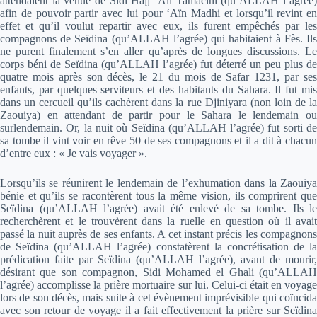
attendaient la venue de Sidi Hajj ‘Ali Tamacini (qu’ALLAH l’agrée)
afin de pouvoir partir avec lui pour ‘Aïn Madhi et lorsqu’il revint en
effet et qu’il voulut repartir avec eux, ils furent empêchés par les
compagnons de Seïdina (qu’ALLAH l’agrée) qui habitaient à Fès. Ils
ne purent finalement s’en aller qu’après de longues discussions. Le
corps béni de Seïdina (qu’ALLAH l’agrée) fut déterré un peu plus de
quatre mois après son décès, le 21 du mois de Safar 1231, par ses
enfants, par quelques serviteurs et des habitants du Sahara. Il fut mis
dans un cercueil qu’ils cachèrent dans la rue Djiniyara (non loin de la
Zaouiya) en attendant de partir pour le Sahara le lendemain ou
surlendemain. Or, la nuit où Seïdina (qu’ALLAH l’agrée) fut sorti de
sa tombe il vint voir en rêve 50 de ses compagnons et il a dit à chacun
d’entre eux : « Je vais voyager ».
Lorsqu’ils se réunirent le lendemain de l’exhumation dans la Zaouiya
bénie et qu’ils se racontèrent tous la même vision, ils comprirent que
Seïdina (qu’ALLAH l’agrée) avait été enlevé de sa tombe. Ils le
recherchèrent et le trouvèrent dans la ruelle en question où il avait
passé la nuit auprès de ses enfants. A cet instant précis les compagnons
de Seïdina (qu’ALLAH l’agrée) constatèrent la concrétisation de la
prédication faite par Seïdina (qu’ALLAH l’agrée), avant de mourir,
désirant que son compagnon, Sidi Mohamed el Ghali (qu’ALLAH
l’agrée) accomplisse la prière mortuaire sur lui. Celui-ci était en voyage
lors de son décès, mais suite à cet évènement imprévisible qui coïncida
avec son retour de voyage il a fait effectivement la prière sur Seïdina