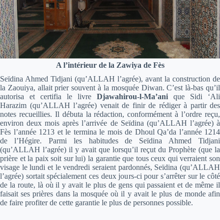
A l’intérieur de la Zawiya de Fès
Seïdina Ahmed Tidjani (qu’ALLAH l’agrée), avant la construction de
la Zaouiya, allait prier souvent à la mosquée Diwan. C’est là-bas qu’il
autorisa et certifia le livre
Djawahirou-l-Ma’ani
que Sidi ‘Ali
Harazim (qu’ALLAH l’agrée) venait de finir de rédiger à partir des
notes recueillies. Il débuta la rédaction, conformément à l’ordre reçu,
environ deux mois après l’arrivée de Seïdina (qu’ALLAH l’agrée) à
Fès l’année 1213 et le termina le mois de Dhoul Qa’da l’année 1214
de l’Hégire. Parmi les habitudes de Seïdina Ahmed Tidjani
(qu’ALLAH l’agrée) il y avait que lorsqu’il reçut du Prophète (que la
prière et la paix soit sur lui) la garantie que tous ceux qui verraient son
visage le lundi et le vendredi seraient pardonnés, Seïdina (qu’ALLAH
l’agrée) sortait spécialement ces deux jours-ci pour s’arrêter sur le côté
de la route, là où il y avait le plus de gens qui passaient et de même il
faisait ses prières dans la mosquée où il y avait le plus de monde afin
de faire profiter de cette garantie le plus de personnes possible.