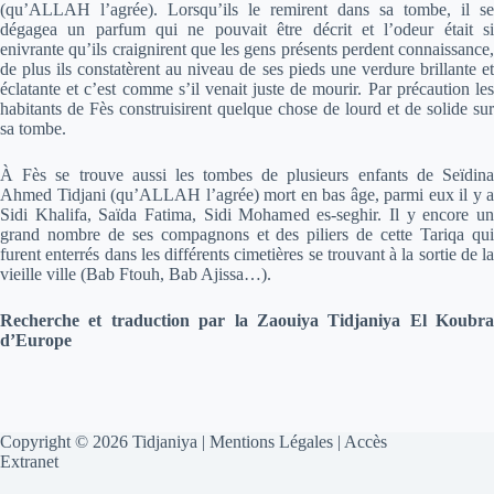
(qu’ALLAH l’agrée). Lorsqu’ils le remirent dans sa tombe, il se
dégagea un parfum qui ne pouvait être décrit et l’odeur était si
enivrante qu’ils craignirent que les gens présents perdent connaissance,
de plus ils constatèrent au niveau de ses pieds une verdure brillante et
éclatante et c’est comme s’il venait juste de mourir. Par précaution les
habitants de Fès construisirent quelque chose de lourd et de solide sur
sa tombe.
À Fès se trouve aussi les tombes de plusieurs enfants de Seïdina
Ahmed Tidjani (qu’ALLAH l’agrée) mort en bas âge, parmi eux il y a
Sidi Khalifa, Saïda Fatima, Sidi Mohamed es-seghir. Il y encore un
grand nombre de ses compagnons et des piliers de cette Tariqa qui
furent enterrés dans les différents cimetières se trouvant à la sortie de la
vieille ville (Bab Ftouh, Bab Ajissa…).
Recherche et traduction par la Zaouiya Tidjaniya El Koubra
d’Europe
Copyright © 2026 Tidjaniya |
Mentions Légales
|
Accès
Extranet