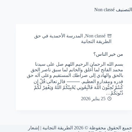
التصنيف
Non classé
Non classé
,
المدرسة الأحمدية في حق
الطريقة التجانية
من خير الناس؟
بسم الله الرحمان الرحيم اللهم صل على سيدنا
محمد الفاتح لما أُغلق والخاتم لما سبق ناصر الحق
بالحق والهادي إلى صراطك المستقيم وعلى آله حق
قدره ومقداره العظيم. ⸻ قال تعالى:قُلْ إِن
كُنتُمْ تُحِبُّونَ اللَّهَ فَاتَّبِعُونِي يُحْبِبْكُمُ اللَّهُ وَيَغْفِرْ لَكُمْ
ذُنُوبَكُمْ…
25 يناير 2026
جميع الحقوق محفوظة © 2026 الطريقة التجانية |
إشعار