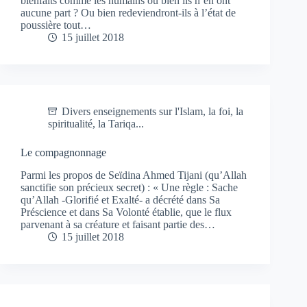
bienfaits comme les humains ou bien ils n’en ont
aucune part ? Ou bien redeviendront-ils à l’état de
poussière tout…
15 juillet 2018
Divers enseignements sur l'Islam, la foi, la
spiritualité, la Tariqa...
Le compagnonnage
Parmi les propos de Seïdina Ahmed Tijani (qu’Allah
sanctifie son précieux secret) : « Une règle : Sache
qu’Allah -Glorifié et Exalté- a décrété dans Sa
Préscience et dans Sa Volonté établie, que le flux
parvenant à sa créature et faisant partie des…
15 juillet 2018