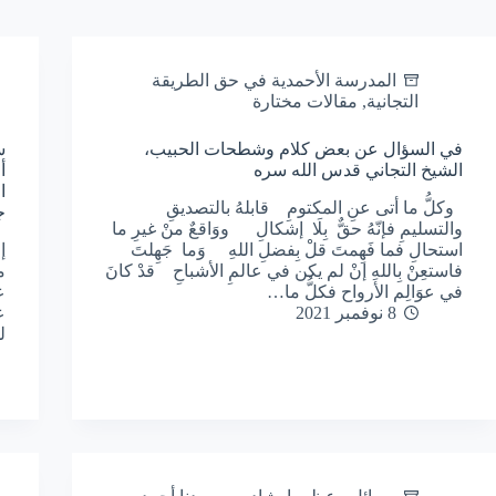
المدرسة الأحمدية في حق الطريقة
التجانية
,
مقالات مختارة
في السؤال عن بعض كلام وشطحات الحبيب،
س
الشيخ التجاني قدس الله سره
أ
ا
وكلُّ ما أتى عنِ المكتومِ قابلهُ بالتصديقِ
ج
والتسليمِ فإنّهُ حقٌّ بِلَا إشكالِ ووَاقعٌ منْ غيرِ ما
استحالِ فما فَهِمتَ قلْ بِفضلِ اللهِ وَما جَهِلتَ
إ
فاستعِنْ بِاللهِ إنْ لم يكن في عالمِ الأشباحِ قدْ كانَ
م
في عوَالِم الأرواح فكلُّ ما…
ع
8 نوفمبر 2021
ع
ل