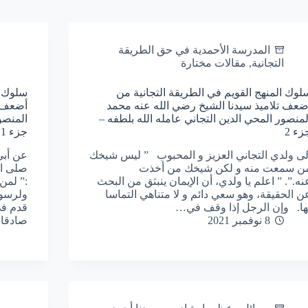
المدرسة الأحمدية في حق الطريقة
التجانية
,
مقالات مختارة
لوك المنهج القويم في الطريقة التجانية من
سلوك ا
ضعف تلاميذ سيدنا الشيخ رضي الله عنه محمد
أضعف ت
لمنصور المحي الدين التجاني عامله الله بلطفه –
المنصو
زء 2
جزء 1
لى ولدي التجاني العزيز و المحبوب ” ليس شيخك
عن أبي
ن سمعت منه و لكن شيخك من أخذت
صلى ال
نه.”. ” اعلم يا ولدي، أن الإيمان ينبثق من البحث
:” لمن 
ن الحقيقة، وهو سعي دائم و لا متناهي التماسا
ولرسول
ها. وإن الرجل إذا وقف في…
قدم في
8 نوفمبر 2021
صادقا