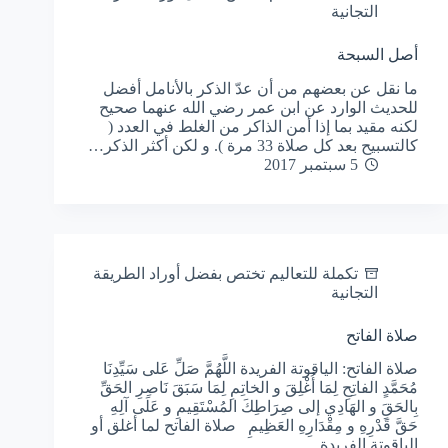
التجانية
أصل السبحة
ما نقل عن بعضهم من أن عدّ الذكر بالأنامل أفضل
للحديث الوارد عن ابن عمر رضي الله عنهما صحيح
لكنه مقيد بما إذا أمن الذاكر من الغلط في العدد (
كالتسبيح بعد كل صلاة 33 مرة ). و لكن أكثر الذكر…
5 سبتمبر 2017
تكملة للتعاليم تختص بفضل أوراد الطريقة
التجانية
صلاة الفاتح
صلاة الفاتح: الياقوتة الفريدة اللَّهُمَّ صَلِّ عَلى سَيِّدِنَا
مُحَمَّدٍ الفاتِحِ لِمَا أُغْلِقَ و الخاتِمِ لِمَا سَبَقَ نَاصِرِ الحَقِّ
بِالحَقَِ و الهَادِي إلى صِرَاطِكَ المُسْتَقِيمِ و عَلَى آلِهِ
حَقَّ قَدْرِهِ و مِقْدَارِهِ العَظِيمِ صلاة الفاتح لما أغلق أو
الياقوتة الفريدة…